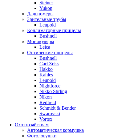
Steiner
Yukon
Дальномеры
Зрительные трубы
Leupold
Коллиматорные прицелы
Bushnell
Монокуляры
Leica
Оптические прицелы
Bushnell
Carl Zeiss
Hakko
Kahles
Leupold
Nightforce
Nikko Stirling
Nikon
Redfield
Schmidt & Bender
Swarovski
Vortex
Охотхозяйствам
Автоматическая кормушка
Фотоловушки