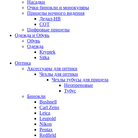
Насадки
Очки бинокли и монокуляры
Прицелы ночного видения
Дедал-НВ
СОТ
Цифровые прицелы
Одежда и Обувь
Обувь
Одежда
Kryptek
Sitka
Оптика
Аксессуары для оптики
Чехлы для оптики
Чехлы тубусы для прицела
Неопреновые
Тубус
Бинокли
Bushnell
Carl Zeiss
Leica
Leupold
Nikon
Pentax
Redfield