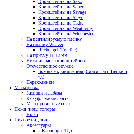
Кронштейны на Sako
Кронштейны на Sauer
Кронштейны на Savage
Кронштейны на Steyr
Кронштейны на Tikka
Кронштейны на Weatherby
Кронштейны на Winchester
На вентилируемую планку
На планку Weaver
Recknagel (Era Tac)
На призму 11-12 мм
Нижние части кронштейнов
Отечественное оружие
Боковые кронштейны (Сайга Тигр Вепрь и
тд)
Переходники
Маскировка
Засидки и лабазы
Камуфляжные ленты
Маскировочные сети
Ножи пилы топоры
Ножи
Ночное видение
Аксессуары
ИК-фонари ЛЦУ