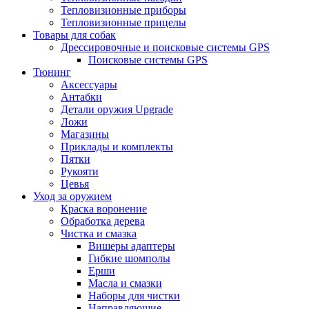
Тепловизионные приборы
Тепловизионные прицелы
Товары для собак
Дрессировочные и поисковые системы GPS
Поисковые системы GPS
Тюнинг
Аксессуары
Антабки
Детали оружия Upgrade
Ложи
Магазины
Приклады и комплекты
Пятки
Рукояти
Цевья
Уход за оружием
Краска воронение
Обработка дерева
Чистка и смазка
Вишеры адаптеры
Гибкие шомполы
Ерши
Масла и смазки
Наборы для чистки
Направляющие