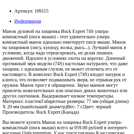
Артикул: 109115
Информация
Манок духовой на хищника Buck Expert 74S ультра-
компактный (писк мыши) - этот удивительно ультра
компактный манок идеально имитирует писк мыши. Манок
на хищников (лису, куницу, волка, рысь...). Лучший манок в
условиях, когда надо отреагировать, не делая лишних
движений. Идеален в условиях охоты на коротке. Длинный
протяжный звук модели (74S) настолько натурален, что даже
хищник, с идеальным слухом, не может отличить его от
настоящего. В комплект Buck Expert (74S) входит шнурок и
клипса, что позволяет подманивать зверя, не отрывая рук от
оружия. Манок прост в обращении. Звуки манков могут
привлечь нежелательных или опасных диких животных или
других охотников. Выдерживает низкие температуры.
Материал: пластикГабаритные размеры: 77 мм (общая длина)
Х 20 мм (наибольший диаметр)Вес: 7 г.Цвет: черный
Производитель: Buck Expert (Канада)
Вы можете купить Манок на хищника Buck Expert ультра-
компактный (писк мыши) всего за 959.00 рублей в интернет-
магазине Opticspremium. У нас представлены Классические