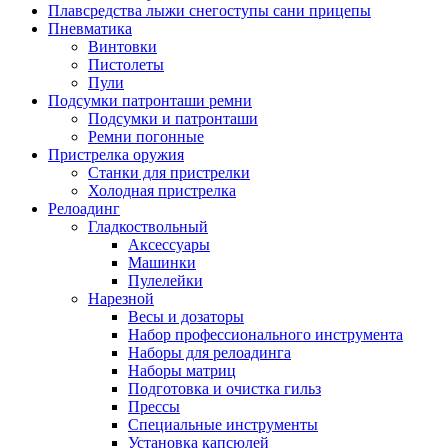
Плавсредства лыжи снегоступы сани прицепы
Пневматика
Винтовки
Пистолеты
Пули
Подсумки патронташи ремни
Подсумки и патронташи
Ремни погонные
Пристрелка оружия
Станки для пристрелки
Холодная пристрелка
Релоадинг
Гладкоствольный
Аксессуары
Машинки
Пулелейки
Нарезной
Весы и дозаторы
Набор профессионального инструмента
Наборы для релоадинга
Наборы матриц
Подготовка и очистка гильз
Прессы
Специальные инструменты
Установка капсюлей