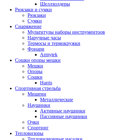
Шеллхолдеры
Рюкзаки и сумки
Рюкзаки
Сумки
Снаряжение
Мультитулы наборы инструментоов
Наручные часы
Термосы и термокружки
Фонари
Armytek
Сошки опоры мешки
Мешки
Опоры
Сошки
Harris
Спортивная стрельба
Мишени
Металлические
Наушники
Активные наушники
Пассивные наушники
Очки
Спортинг
Тепловизоры
Тепловизионные насадки