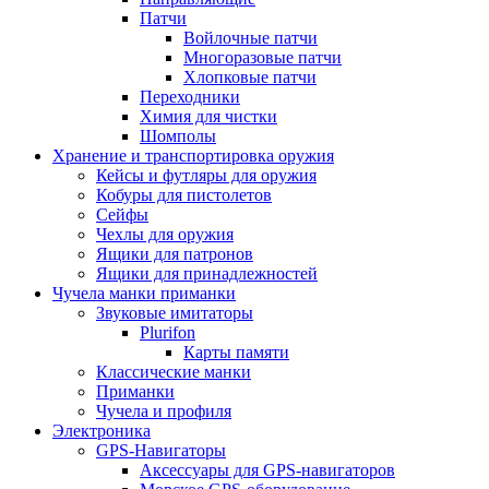
Патчи
Войлочные патчи
Многоразовые патчи
Хлопковые патчи
Переходники
Химия для чистки
Шомполы
Хранение и транспортировка оружия
Кейсы и футляры для оружия
Кобуры для пистолетов
Сейфы
Чехлы для оружия
Ящики для патронов
Ящики для принадлежностей
Чучела манки приманки
Звуковые имитаторы
Plurifon
Карты памяти
Классические манки
Приманки
Чучела и профиля
Электроника
GPS-Навигаторы
Аксессуары для GPS-навигаторов