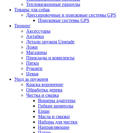
Тепловизионные прицелы
Товары для собак
Дрессировочные и поисковые системы GPS
Поисковые системы GPS
Тюнинг
Аксессуары
Антабки
Детали оружия Upgrade
Ложи
Магазины
Приклады и комплекты
Пятки
Рукояти
Цевья
Уход за оружием
Краска воронение
Обработка дерева
Чистка и смазка
Вишеры адаптеры
Гибкие шомполы
Ерши
Масла и смазки
Наборы для чистки
Направляющие
Патчи