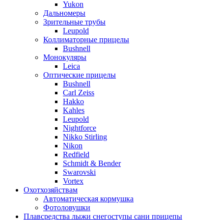
Yukon
Дальномеры
Зрительные трубы
Leupold
Коллиматорные прицелы
Bushnell
Монокуляры
Leica
Оптические прицелы
Bushnell
Carl Zeiss
Hakko
Kahles
Leupold
Nightforce
Nikko Stirling
Nikon
Redfield
Schmidt & Bender
Swarovski
Vortex
Охотхозяйствам
Автоматическая кормушка
Фотоловушки
Плавсредства лыжи снегоступы сани прицепы