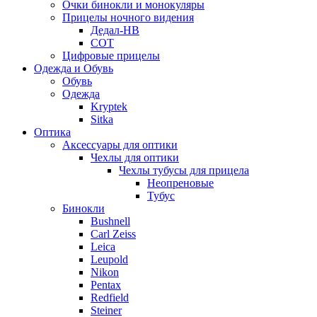
Очки бинокли и монокуляры
Прицелы ночного видения
Дедал-НВ
СОТ
Цифровые прицелы
Одежда и Обувь
Обувь
Одежда
Kryptek
Sitka
Оптика
Аксессуары для оптики
Чехлы для оптики
Чехлы тубусы для прицела
Неопреновые
Тубус
Бинокли
Bushnell
Carl Zeiss
Leica
Leupold
Nikon
Pentax
Redfield
Steiner