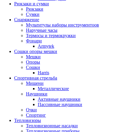
Рюкзаки и сумки
Рюкзаки
Сумки
Снаряжение
Мультитулы наборы инструментоов
Наручные часы
Термосы и термокружки
Фонари
Armytek
Сошки опоры мешки
Мешки
Опоры
Сошки
Harris
Спортивная стрельба
Мишени
Металлические
Наушники
Активные наушники
Пассивные наушники
Очки
Спортинг
Тепловизоры
Тепловизионные насадки
Тепловизионные приборы