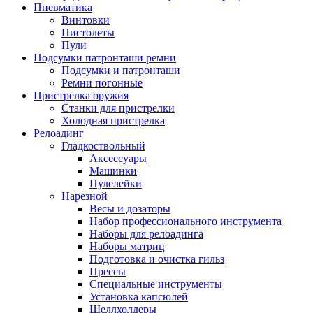
Пневматика
Винтовки
Пистолеты
Пули
Подсумки патронташи ремни
Подсумки и патронташи
Ремни погонные
Пристрелка оружия
Станки для пристрелки
Холодная пристрелка
Релоадинг
Гладкоствольный
Аксессуары
Машинки
Пулелейки
Нарезной
Весы и дозаторы
Набор профессионального инструмента
Наборы для релоадинга
Наборы матриц
Подготовка и очистка гильз
Прессы
Специальные инструменты
Установка капсюлей
Шеллхолдеры