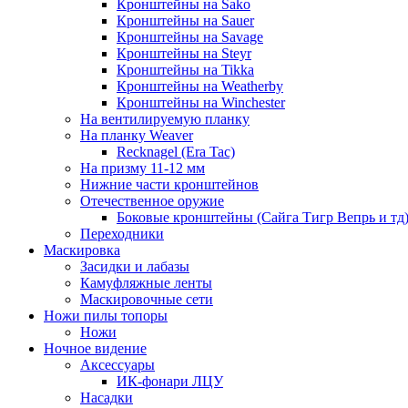
Кронштейны на Sako
Кронштейны на Sauer
Кронштейны на Savage
Кронштейны на Steyr
Кронштейны на Tikka
Кронштейны на Weatherby
Кронштейны на Winchester
На вентилируемую планку
На планку Weaver
Recknagel (Era Tac)
На призму 11-12 мм
Нижние части кронштейнов
Отечественное оружие
Боковые кронштейны (Сайга Тигр Вепрь и тд
Переходники
Маскировка
Засидки и лабазы
Камуфляжные ленты
Маскировочные сети
Ножи пилы топоры
Ножи
Ночное видение
Аксессуары
ИК-фонари ЛЦУ
Насадки