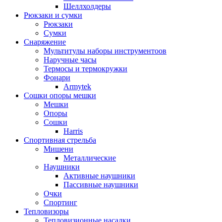
Шеллхолдеры
Рюкзаки и сумки
Рюкзаки
Сумки
Снаряжение
Мультитулы наборы инструментоов
Наручные часы
Термосы и термокружки
Фонари
Armytek
Сошки опоры мешки
Мешки
Опоры
Сошки
Harris
Спортивная стрельба
Мишени
Металлические
Наушники
Активные наушники
Пассивные наушники
Очки
Спортинг
Тепловизоры
Тепловизионные насадки