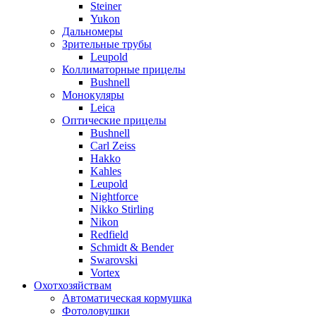
Steiner
Yukon
Дальномеры
Зрительные трубы
Leupold
Коллиматорные прицелы
Bushnell
Монокуляры
Leica
Оптические прицелы
Bushnell
Carl Zeiss
Hakko
Kahles
Leupold
Nightforce
Nikko Stirling
Nikon
Redfield
Schmidt & Bender
Swarovski
Vortex
Охотхозяйствам
Автоматическая кормушка
Фотоловушки