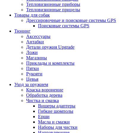
Тепловизионные приборы
Тепловизионные прицелы
Товары для собак
Дрессировочные и поисковые системы GPS
Поисковые системы GPS
Тюнинг
Аксессуары
Антабки
Детали оружия Upgrade
Ложи
Магазины
Приклады и комплекты
Пятки
Рукояти
Цевья
Уход за оружием
Краска воронение
Обработка дерева
Чистка и смазка
Вишеры адаптеры
Гибкие шомполы
Ерши
Масла и смазки
Наборы для чистки
Направляющие