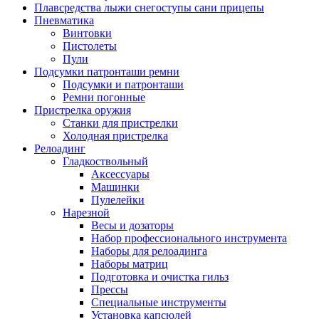
Плавсредства лыжи снегоступы сани прицепы
Пневматика
Винтовки
Пистолеты
Пули
Подсумки патронташи ремни
Подсумки и патронташи
Ремни погонные
Пристрелка оружия
Станки для пристрелки
Холодная пристрелка
Релоадинг
Гладкоствольный
Аксессуары
Машинки
Пулелейки
Нарезной
Весы и дозаторы
Набор профессионального инструмента
Наборы для релоадинга
Наборы матриц
Подготовка и очистка гильз
Прессы
Специальные инструменты
Установка капсюлей