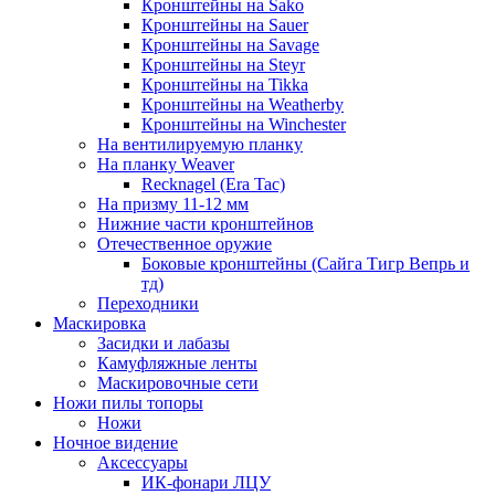
Кронштейны на Sako
Кронштейны на Sauer
Кронштейны на Savage
Кронштейны на Steyr
Кронштейны на Tikka
Кронштейны на Weatherby
Кронштейны на Winchester
На вентилируемую планку
На планку Weaver
Recknagel (Era Tac)
На призму 11-12 мм
Нижние части кронштейнов
Отечественное оружие
Боковые кронштейны (Сайга Тигр Вепрь и
тд)
Переходники
Маскировка
Засидки и лабазы
Камуфляжные ленты
Маскировочные сети
Ножи пилы топоры
Ножи
Ночное видение
Аксессуары
ИК-фонари ЛЦУ