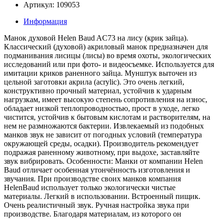
Артикул: 109053
Информация
Манок духовой Helen Baud AC73 на лису (крик зайца).
Классический (духовой) акриловый манок предназначен для
подманивания лисицы (лисы) во время охоты, экологических
исследований или при фото- и видеосъемке. Используется для
имитации криков раненного зайца. Мунштук выточен из
цельной заготовки акрила (acrylic). Это очень легкий,
конструктивно прочный материал, устойчив к ударным
нагрузкам, имеет высокую степень сопротивления на износ,
обладает низкой теплопроводностью, прост в уходе, легко
чистится, устойчив к бытовым кислотам и растворителям, на
нем не размножаются бактерии. Извлекаемый из подобных
манков звук не зависит от погодных условий (температура
окружающей среды, осадки). Производитель рекомендует
подражая раненному животному, при выдохе, заставляйте
звук вибрировать. Особенности: Манки от компании Helen
Baud отличает особенная утончённость изготовления и
звучания. При производстве своих манков компания
HelenBaud использует только экологически чистые
материалы. Легкий в использовании. Встроенный пищик.
Очень реалистичный звук. Ручная настройка звука при
производстве. Благодаря материалам, из которого он