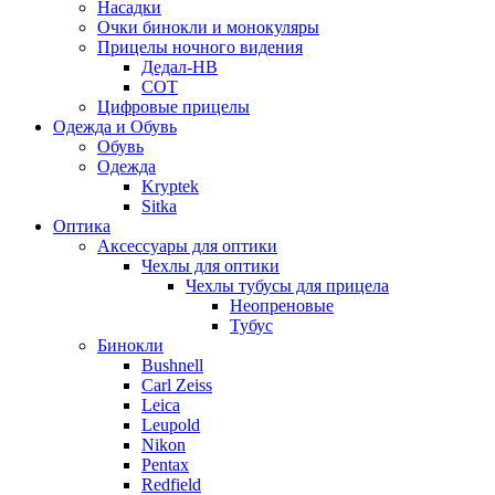
Насадки
Очки бинокли и монокуляры
Прицелы ночного видения
Дедал-НВ
СОТ
Цифровые прицелы
Одежда и Обувь
Обувь
Одежда
Kryptek
Sitka
Оптика
Аксессуары для оптики
Чехлы для оптики
Чехлы тубусы для прицела
Неопреновые
Тубус
Бинокли
Bushnell
Carl Zeiss
Leica
Leupold
Nikon
Pentax
Redfield