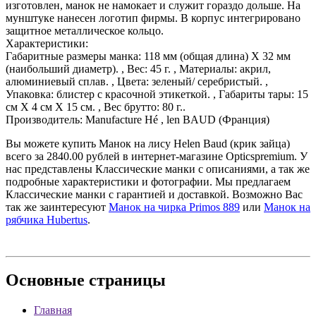
изготовлен, манок не намокает и служит гораздо дольше. На
мунштуке нанесен логотип фирмы. В корпус интегрировано
защитное металлическое кольцо.
Характеристики:
Габаритные размеры манка: 118 мм (общая длина) Х 32 мм
(наибольший диаметр). , Вес: 45 г. , Материалы: акрил,
алюминиевый сплав. , Цвета: зеленый/ серебристый. ,
Упаковка: блистер с красочной этикеткой. , Габариты тары: 15
см Х 4 см Х 15 см. , Вес брутто: 80 г..
Производитель: Manufacture Hé , len BAUD (Франция)
Вы можете купить Манок на лису Helen Baud (крик зайца)
всего за 2840.00 рублей в интернет-магазине Opticspremium. У
нас представлены Классические манки с описаниями, а так же
подробные характеристики и фотографии. Мы предлагаем
Классические манки с гарантией и доставкой. Возможно Вас
так же заинтересуют
Манок на чирка Primos 889
или
Манок на
рябчика Hubertus
.
Основные
страницы
Главная