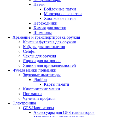
Патчи
Войлочные патчи
Многоразовые патчи
Хлопковые патчи
Переходники
Химия для чистки
Шомполы
Хранение и транспортировка оружия
Кейсы и футляры для оружия
Кобуры для пистолетов
Сейфы
Чехлы для оружия
Ящики для патронов
Ящики для принадлежностей
Чучела манки приманки
Звуковые имитаторы
Plurifon
Карты памяти
Классические манки
Приманки
Чучела и профиля
Электроника
GPS-Навигаторы
Аксессуары для GPS-навигаторов