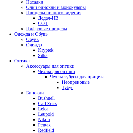
Насадки
Очки бинокли и монокуляры
Прицелы ночного видения
Дедал-НВ
СОТ
Цифровые прицелы
Одежда и Обувь
Обувь
Одежда
Kryptek
Sitka
Оптика
Аксессуары для оптики
Чехлы для оптики
Чехлы тубусы для прицела
Неопреновые
Тубус
Бинокли
Bushnell
Carl Zeiss
Leica
Leupold
Nikon
Pentax
Redfield