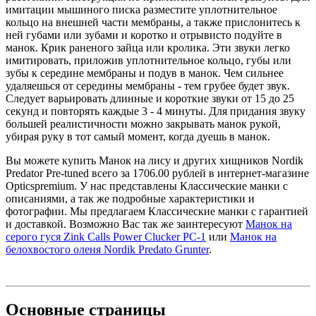
имитации мышиного писка разместите уплотнительное
кольцо на внешней части мембраны, а также прислонитесь к
ней губами или зубами и коротко и отрывисто подуйте в
манок. Крик раненого зайца или кролика. Эти звуки легко
имитировать, приложив уплотнительное кольцо, губы или
зубы к середине мембраны и подув в манок. Чем сильнее
удаляешься от середины мембраны - тем грубее будет звук.
Следует варьировать длинные и короткие звуки от 15 до 25
секунд и повторять каждые 3 - 4 минуты. Для придания звуку
большей реалистичности можно закрывать манок рукой,
убирая руку в тот самый момент, когда дуешь в манок.
Вы можете купить Манок на лису и других хищников Nordik
Predator Pre-tuned всего за 1706.00 рублей в интернет-магазине
Opticspremium. У нас представлены Классические манки с
описаниями, а так же подробные характеристики и
фотографии. Мы предлагаем Классические манки с гарантией
и доставкой. Возможно Вас так же заинтересуют
Манок на
серого гуся Zink Calls Power Clucker PC-1
или
Манок на
белохвостого оленя Nordik Predato Grunter
.
Основные
страницы