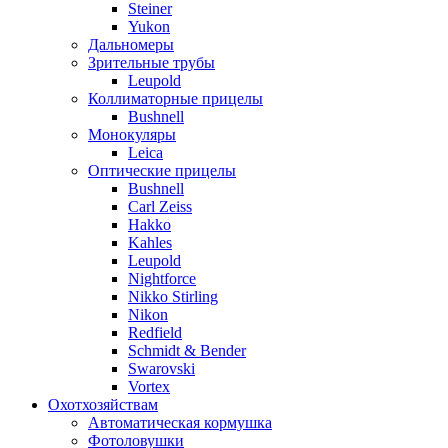
Steiner
Yukon
Дальномеры
Зрительные трубы
Leupold
Коллиматорные прицелы
Bushnell
Монокуляры
Leica
Оптические прицелы
Bushnell
Carl Zeiss
Hakko
Kahles
Leupold
Nightforce
Nikko Stirling
Nikon
Redfield
Schmidt & Bender
Swarovski
Vortex
Охотхозяйствам
Автоматическая кормушка
Фотоловушки