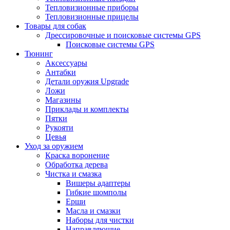
Тепловизионные приборы
Тепловизионные прицелы
Товары для собак
Дрессировочные и поисковые системы GPS
Поисковые системы GPS
Тюнинг
Аксессуары
Антабки
Детали оружия Upgrade
Ложи
Магазины
Приклады и комплекты
Пятки
Рукояти
Цевья
Уход за оружием
Краска воронение
Обработка дерева
Чистка и смазка
Вишеры адаптеры
Гибкие шомполы
Ерши
Масла и смазки
Наборы для чистки
Направляющие