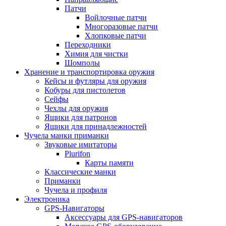
Патчи
Войлочные патчи
Многоразовые патчи
Хлопковые патчи
Переходники
Химия для чистки
Шомполы
Хранение и транспортировка оружия
Кейсы и футляры для оружия
Кобуры для пистолетов
Сейфы
Чехлы для оружия
Ящики для патронов
Ящики для принадлежностей
Чучела манки приманки
Звуковые имитаторы
Plurifon
Карты памяти
Классические манки
Приманки
Чучела и профиля
Электроника
GPS-Навигаторы
Аксессуары для GPS-навигаторов