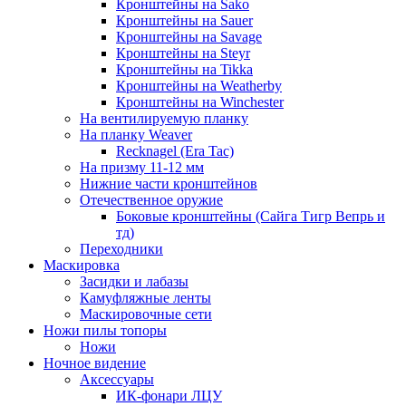
Кронштейны на Sako
Кронштейны на Sauer
Кронштейны на Savage
Кронштейны на Steyr
Кронштейны на Tikka
Кронштейны на Weatherby
Кронштейны на Winchester
На вентилируемую планку
На планку Weaver
Recknagel (Era Tac)
На призму 11-12 мм
Нижние части кронштейнов
Отечественное оружие
Боковые кронштейны (Сайга Тигр Вепрь и
тд)
Переходники
Маскировка
Засидки и лабазы
Камуфляжные ленты
Маскировочные сети
Ножи пилы топоры
Ножи
Ночное видение
Аксессуары
ИК-фонари ЛЦУ