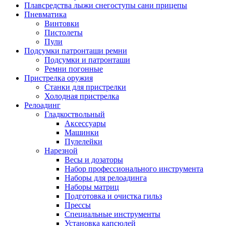
Плавсредства лыжи снегоступы сани прицепы
Пневматика
Винтовки
Пистолеты
Пули
Подсумки патронташи ремни
Подсумки и патронташи
Ремни погонные
Пристрелка оружия
Станки для пристрелки
Холодная пристрелка
Релоадинг
Гладкоствольный
Аксессуары
Машинки
Пулелейки
Нарезной
Весы и дозаторы
Набор профессионального инструмента
Наборы для релоадинга
Наборы матриц
Подготовка и очистка гильз
Прессы
Специальные инструменты
Установка капсюлей