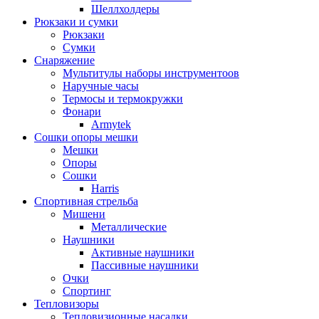
Шеллхолдеры
Рюкзаки и сумки
Рюкзаки
Сумки
Снаряжение
Мультитулы наборы инструментоов
Наручные часы
Термосы и термокружки
Фонари
Armytek
Сошки опоры мешки
Мешки
Опоры
Сошки
Harris
Спортивная стрельба
Мишени
Металлические
Наушники
Активные наушники
Пассивные наушники
Очки
Спортинг
Тепловизоры
Тепловизионные насадки