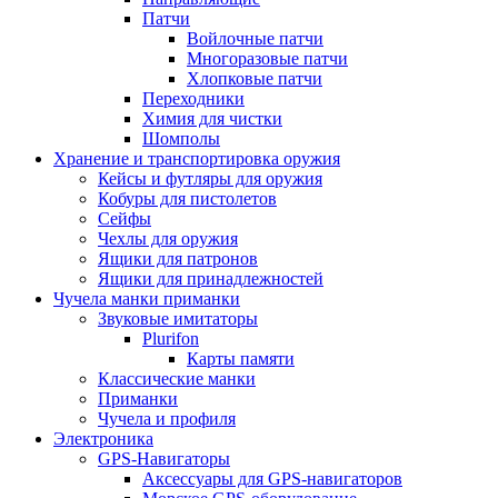
Патчи
Войлочные патчи
Многоразовые патчи
Хлопковые патчи
Переходники
Химия для чистки
Шомполы
Хранение и транспортировка оружия
Кейсы и футляры для оружия
Кобуры для пистолетов
Сейфы
Чехлы для оружия
Ящики для патронов
Ящики для принадлежностей
Чучела манки приманки
Звуковые имитаторы
Plurifon
Карты памяти
Классические манки
Приманки
Чучела и профиля
Электроника
GPS-Навигаторы
Аксессуары для GPS-навигаторов