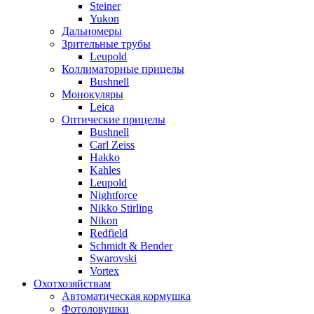
Steiner
Yukon
Дальномеры
Зрительные трубы
Leupold
Коллиматорные прицелы
Bushnell
Монокуляры
Leica
Оптические прицелы
Bushnell
Carl Zeiss
Hakko
Kahles
Leupold
Nightforce
Nikko Stirling
Nikon
Redfield
Schmidt & Bender
Swarovski
Vortex
Охотхозяйствам
Автоматическая кормушка
Фотоловушки