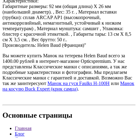
Характеристики:
Габаритные размеры: 92 мм (общая длина) Х 26 мм
(наибольший диаметр). , Вес: 35 г. , Материал вставки
(трубки): сплав ARCAP AP1 (высокопрочный,
антикоррозийный, немагнитный, устойчивый к низким
температурам) , Материал мунштука: самшит , Упаковка:
блистер с красочной этикеткой. , Габариты тары: 13 см Х 8,5
см Х 3,5 см. , Вес брутто: 50 г..
Производитель: Helen Baud (Франция)"
Вы можете купить Манок на тетерева Helen Baud всего за
1400.00 рублей в интернет-магазине Opticspremium. У нас
представлены Классические манки с описаниями, а так же
подробные характеристики и фотографии. Мы предлагаем
Классические манки с гарантией и доставкой. Возможно Вас
так же заинтересуют
Манок на гуся Faulks H-100H
или
Манок
на косулю Buck Expert (крик самца)
.
Основные
страницы
Главная
Блог