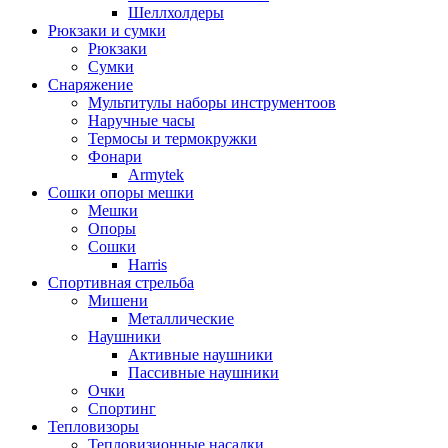
Шеллхолдеры
Рюкзаки и сумки
Рюкзаки
Сумки
Снаряжение
Мультитулы наборы инструментоов
Наручные часы
Термосы и термокружки
Фонари
Armytek
Сошки опоры мешки
Мешки
Опоры
Сошки
Harris
Спортивная стрельба
Мишени
Металлические
Наушники
Активные наушники
Пассивные наушники
Очки
Спортинг
Тепловизоры
Тепловизионные насадки