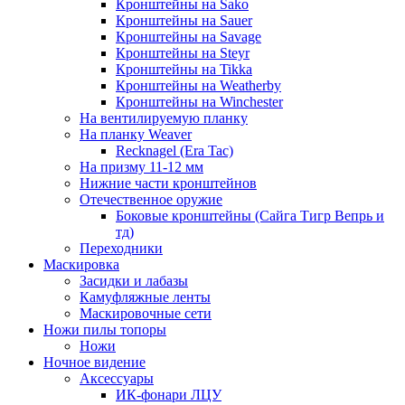
Кронштейны на Sako
Кронштейны на Sauer
Кронштейны на Savage
Кронштейны на Steyr
Кронштейны на Tikka
Кронштейны на Weatherby
Кронштейны на Winchester
На вентилируемую планку
На планку Weaver
Recknagel (Era Tac)
На призму 11-12 мм
Нижние части кронштейнов
Отечественное оружие
Боковые кронштейны (Сайга Тигр Вепрь и
тд)
Переходники
Маскировка
Засидки и лабазы
Камуфляжные ленты
Маскировочные сети
Ножи пилы топоры
Ножи
Ночное видение
Аксессуары
ИК-фонари ЛЦУ