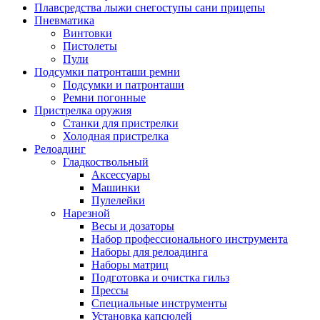
Плавсредства лыжи снегоступы сани прицепы
Пневматика
Винтовки
Пистолеты
Пули
Подсумки патронташи ремни
Подсумки и патронташи
Ремни погонные
Пристрелка оружия
Станки для пристрелки
Холодная пристрелка
Релоадинг
Гладкоствольный
Аксессуары
Машинки
Пулелейки
Нарезной
Весы и дозаторы
Набор профессионального инструмента
Наборы для релоадинга
Наборы матриц
Подготовка и очистка гильз
Прессы
Специальные инструменты
Установка капсюлей