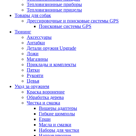
Тепловизионные приборы
Тепловизионные прицелы
Товары для собак
Дрессировочные и поисковые системы GPS
Поисковые системы GPS
Тюнинг
Аксессуары
Антабки
Детали оружия Upgrade
Ложи
Магазины
Приклады и комплекты
Пятки
Рукояти
Цевья
Уход за оружием
Краска воронение
Обработка дерева
Чистка и смазка
Вишеры адаптеры
Гибкие шомполы
Ерши
Масла и смазки
Наборы для чистки
Направляющие