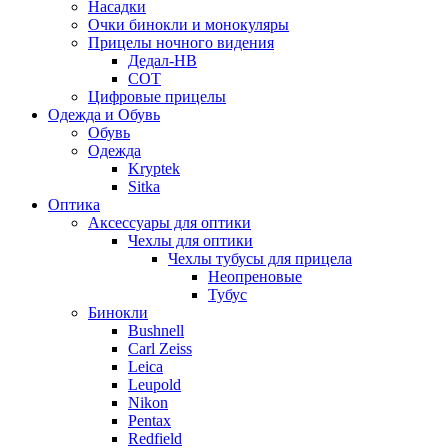
Насадки
Очки бинокли и монокуляры
Прицелы ночного видения
Дедал-НВ
СОТ
Цифровые прицелы
Одежда и Обувь
Обувь
Одежда
Kryptek
Sitka
Оптика
Аксессуары для оптики
Чехлы для оптики
Чехлы тубусы для прицела
Неопреновые
Тубус
Бинокли
Bushnell
Carl Zeiss
Leica
Leupold
Nikon
Pentax
Redfield