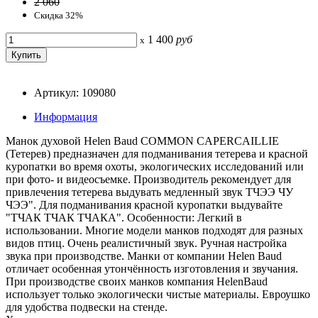
2 060
Скидка 32%
1 400
руб
x
Артикул: 109080
Информация
Манок духовой Helen Baud COMMON CAPERCAILLIE
(Тетерев) предназначен для подманивания тетерева и красной
куропатки во время охоты, экологических исследований или
при фото- и видеосъемке. Производитель рекомендует для
привлечения тетерева выдувать медленный звук ТЧЭЭ ЧУ
ЧЭЭ". Для подманивания красной куропатки выдувайте
"ТЧАК ТЧАК ТЧАКА". Особенности: Легкий в
использовании. Многие модели манков подходят для разных
видов птиц. Очень реалистичный звук. Ручная настройка
звука при производстве. Манки от компании Helen Baud
отличает особенная утончённость изготовления и звучания.
При производстве своих манков компания HelenBaud
использует только экологически чистые материалы. Евроушко
для удобства подвески на стенде.