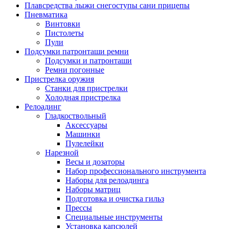
Плавсредства лыжи снегоступы сани прицепы
Пневматика
Винтовки
Пистолеты
Пули
Подсумки патронташи ремни
Подсумки и патронташи
Ремни погонные
Пристрелка оружия
Станки для пристрелки
Холодная пристрелка
Релоадинг
Гладкоствольный
Аксессуары
Машинки
Пулелейки
Нарезной
Весы и дозаторы
Набор профессионального инструмента
Наборы для релоадинга
Наборы матриц
Подготовка и очистка гильз
Прессы
Специальные инструменты
Установка капсюлей