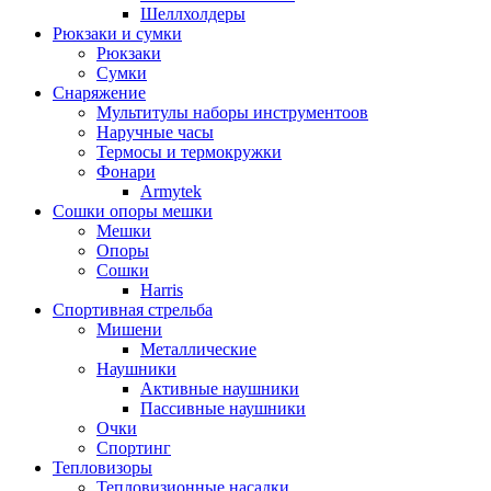
Шеллхолдеры
Рюкзаки и сумки
Рюкзаки
Сумки
Снаряжение
Мультитулы наборы инструментоов
Наручные часы
Термосы и термокружки
Фонари
Armytek
Сошки опоры мешки
Мешки
Опоры
Сошки
Harris
Спортивная стрельба
Мишени
Металлические
Наушники
Активные наушники
Пассивные наушники
Очки
Спортинг
Тепловизоры
Тепловизионные насадки