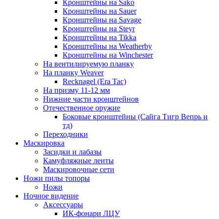
Кронштейны на Sako
Кронштейны на Sauer
Кронштейны на Savage
Кронштейны на Steyr
Кронштейны на Tikka
Кронштейны на Weatherby
Кронштейны на Winchester
На вентилируемую планку
На планку Weaver
Recknagel (Era Tac)
На призму 11-12 мм
Нижние части кронштейнов
Отечественное оружие
Боковые кронштейны (Сайга Тигр Вепрь и
тд)
Переходники
Маскировка
Засидки и лабазы
Камуфляжные ленты
Маскировочные сети
Ножи пилы топоры
Ножи
Ночное видение
Аксессуары
ИК-фонари ЛЦУ