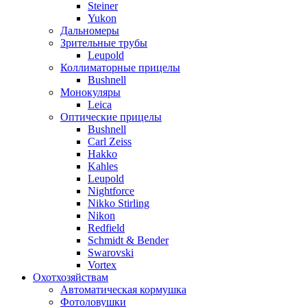
Steiner
Yukon
Дальномеры
Зрительные трубы
Leupold
Коллиматорные прицелы
Bushnell
Монокуляры
Leica
Оптические прицелы
Bushnell
Carl Zeiss
Hakko
Kahles
Leupold
Nightforce
Nikko Stirling
Nikon
Redfield
Schmidt & Bender
Swarovski
Vortex
Охотхозяйствам
Автоматическая кормушка
Фотоловушки