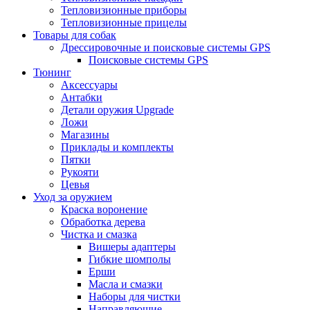
Тепловизионные приборы
Тепловизионные прицелы
Товары для собак
Дрессировочные и поисковые системы GPS
Поисковые системы GPS
Тюнинг
Аксессуары
Антабки
Детали оружия Upgrade
Ложи
Магазины
Приклады и комплекты
Пятки
Рукояти
Цевья
Уход за оружием
Краска воронение
Обработка дерева
Чистка и смазка
Вишеры адаптеры
Гибкие шомполы
Ерши
Масла и смазки
Наборы для чистки
Направляющие