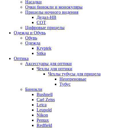
Насадки
Очки бинокли и монокуляры
Прицелы ночного видения
Дедал-НВ
СОТ
Цифровые прицелы
Одежда и Обувь
Обувь
Одежда
Kryptek
Sitka
Оптика
Аксессуары для оптики
Чехлы для оптики
Чехлы тубусы для прицела
Неопреновые
Тубус
Бинокли
Bushnell
Carl Zeiss
Leica
Leupold
Nikon
Pentax
Redfield