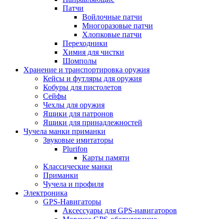
Патчи
Войлочные патчи
Многоразовые патчи
Хлопковые патчи
Переходники
Химия для чистки
Шомполы
Хранение и транспортировка оружия
Кейсы и футляры для оружия
Кобуры для пистолетов
Сейфы
Чехлы для оружия
Ящики для патронов
Ящики для принадлежностей
Чучела манки приманки
Звуковые имитаторы
Plurifon
Карты памяти
Классические манки
Приманки
Чучела и профиля
Электроника
GPS-Навигаторы
Аксессуары для GPS-навигаторов