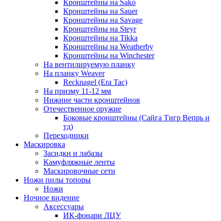
Кронштейны на Sako
Кронштейны на Sauer
Кронштейны на Savage
Кронштейны на Steyr
Кронштейны на Tikka
Кронштейны на Weatherby
Кронштейны на Winchester
На вентилируемую планку
На планку Weaver
Recknagel (Era Tac)
На призму 11-12 мм
Нижние части кронштейнов
Отечественное оружие
Боковые кронштейны (Сайга Тигр Вепрь и
тд)
Переходники
Маскировка
Засидки и лабазы
Камуфляжные ленты
Маскировочные сети
Ножи пилы топоры
Ножи
Ночное видение
Аксессуары
ИК-фонари ЛЦУ