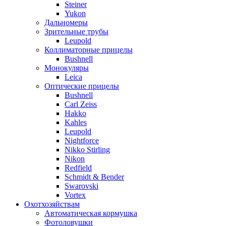
Steiner
Yukon
Дальномеры
Зрительные трубы
Leupold
Коллиматорные прицелы
Bushnell
Монокуляры
Leica
Оптические прицелы
Bushnell
Carl Zeiss
Hakko
Kahles
Leupold
Nightforce
Nikko Stirling
Nikon
Redfield
Schmidt & Bender
Swarovski
Vortex
Охотхозяйствам
Автоматическая кормушка
Фотоловушки