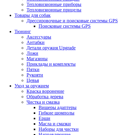
Тепловизионные приборы
Тепловизионные прицелы
Товары для собак
Дрессировочные и поисковые системы GPS
Поисковые системы GPS
Тюнинг
Аксессуары
Антабки
Детали оружия Upgrade
Ложи
Магазины
Приклады и комплекты
Пятки
Рукояти
Цевья
Уход за оружием
Краска воронение
Обработка дерева
Чистка и смазка
Вишеры адаптеры
Гибкие шомполы
Ерши
Масла и смазки
Наборы для чистки
Направляющие