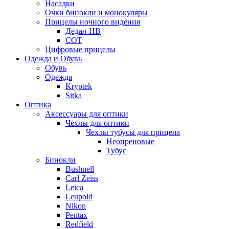
Насадки
Очки бинокли и монокуляры
Прицелы ночного видения
Дедал-НВ
СОТ
Цифровые прицелы
Одежда и Обувь
Обувь
Одежда
Kryptek
Sitka
Оптика
Аксессуары для оптики
Чехлы для оптики
Чехлы тубусы для прицела
Неопреновые
Тубус
Бинокли
Bushnell
Carl Zeiss
Leica
Leupold
Nikon
Pentax
Redfield