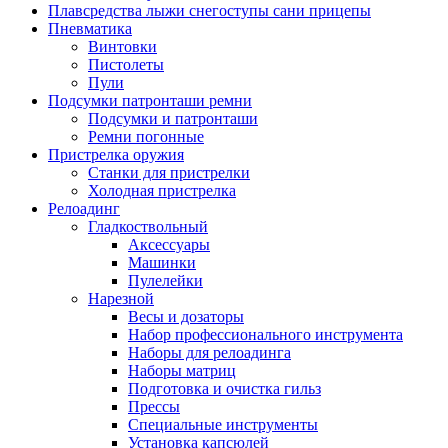
Плавсредства лыжи снегоступы сани прицепы
Пневматика
Винтовки
Пистолеты
Пули
Подсумки патронташи ремни
Подсумки и патронташи
Ремни погонные
Пристрелка оружия
Станки для пристрелки
Холодная пристрелка
Релоадинг
Гладкоствольный
Аксессуары
Машинки
Пулелейки
Нарезной
Весы и дозаторы
Набор профессионального инструмента
Наборы для релоадинга
Наборы матриц
Подготовка и очистка гильз
Прессы
Специальные инструменты
Установка капсюлей