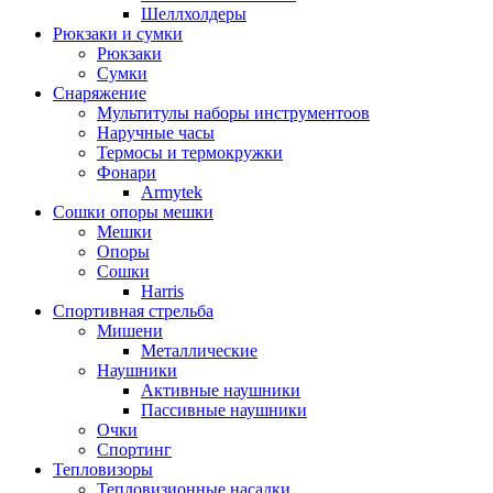
Шеллхолдеры
Рюкзаки и сумки
Рюкзаки
Сумки
Снаряжение
Мультитулы наборы инструментоов
Наручные часы
Термосы и термокружки
Фонари
Armytek
Сошки опоры мешки
Мешки
Опоры
Сошки
Harris
Спортивная стрельба
Мишени
Металлические
Наушники
Активные наушники
Пассивные наушники
Очки
Спортинг
Тепловизоры
Тепловизионные насадки