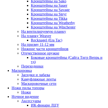
Кронштейны на Sako
Кронштейны на Sauer
Кронштейны на Savage
Кронштейны на Steyr
Кронштейны на Tikka
Кронштейны на Weatherby
Кронштейны на Winchester
На вентилируемую планку
На планку Weaver
Recknagel (Era Tac)
На призму 11-12 мм
Нижние части кронштейнов
Отечественное оружие
Боковые кронштейны (Сайга Тигр Вепрь и
тд)
Переходники
Маскировка
Засидки и лабазы
Камуфляжные ленты
Маскировочные сети
Ножи пилы топоры
Ножи
Ночное видение
Аксессуары
ИК-фонари ЛЦУ