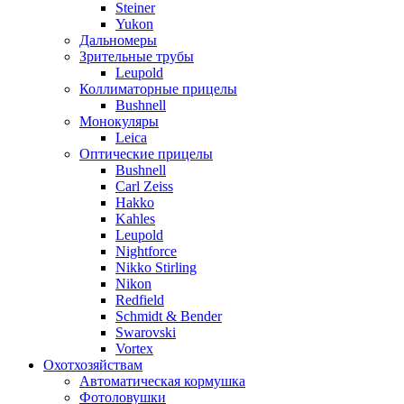
Steiner
Yukon
Дальномеры
Зрительные трубы
Leupold
Коллиматорные прицелы
Bushnell
Монокуляры
Leica
Оптические прицелы
Bushnell
Carl Zeiss
Hakko
Kahles
Leupold
Nightforce
Nikko Stirling
Nikon
Redfield
Schmidt & Bender
Swarovski
Vortex
Охотхозяйствам
Автоматическая кормушка
Фотоловушки