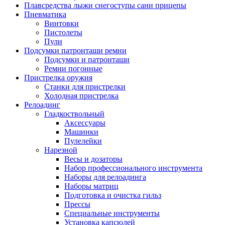
Плавсредства лыжи снегоступы сани прицепы
Пневматика
Винтовки
Пистолеты
Пули
Подсумки патронташи ремни
Подсумки и патронташи
Ремни погонные
Пристрелка оружия
Станки для пристрелки
Холодная пристрелка
Релоадинг
Гладкоствольный
Аксессуары
Машинки
Пулелейки
Нарезной
Весы и дозаторы
Набор профессионального инструмента
Наборы для релоадинга
Наборы матриц
Подготовка и очистка гильз
Прессы
Специальные инструменты
Установка капсюлей