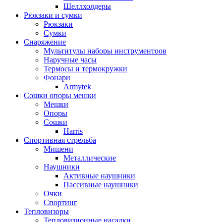
Шеллхолдеры
Рюкзаки и сумки
Рюкзаки
Сумки
Снаряжение
Мультитулы наборы инструментоов
Наручные часы
Термосы и термокружки
Фонари
Armytek
Сошки опоры мешки
Мешки
Опоры
Сошки
Harris
Спортивная стрельба
Мишени
Металлические
Наушники
Активные наушники
Пассивные наушники
Очки
Спортинг
Тепловизоры
Тепловизионные насадки