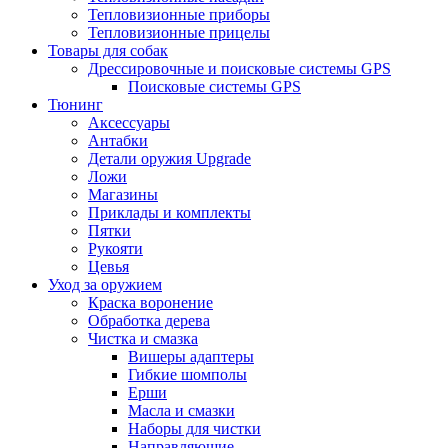
Тепловизионные приборы
Тепловизионные прицелы
Товары для собак
Дрессировочные и поисковые системы GPS
Поисковые системы GPS
Тюнинг
Аксессуары
Антабки
Детали оружия Upgrade
Ложи
Магазины
Приклады и комплекты
Пятки
Рукояти
Цевья
Уход за оружием
Краска воронение
Обработка дерева
Чистка и смазка
Вишеры адаптеры
Гибкие шомполы
Ерши
Масла и смазки
Наборы для чистки
Направляющие