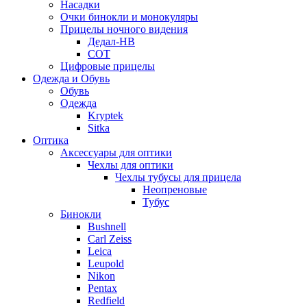
Насадки
Очки бинокли и монокуляры
Прицелы ночного видения
Дедал-НВ
СОТ
Цифровые прицелы
Одежда и Обувь
Обувь
Одежда
Kryptek
Sitka
Оптика
Аксессуары для оптики
Чехлы для оптики
Чехлы тубусы для прицела
Неопреновые
Тубус
Бинокли
Bushnell
Carl Zeiss
Leica
Leupold
Nikon
Pentax
Redfield