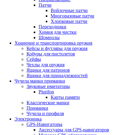
Патчи
Войлочные патчи
Многоразовые патчи
Хлопковые патчи
Переходники
Химия для чистки
Шомполы
Хранение и транспортировка оружия
Кейсы и футляры для оружия
Кобуры для пистолетов
Сейфы
Чехлы для оружия
Ящики для патронов
Ящики для принадлежностей
Чучела манки приманки
Звуковые имитаторы
Plurifon
Карты памяти
Классические манки
Приманки
Чучела и профиля
Электроника
GPS-Навигаторы
Аксессуары для GPS-навигаторов