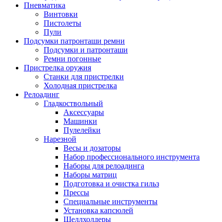
Пневматика
Винтовки
Пистолеты
Пули
Подсумки патронташи ремни
Подсумки и патронташи
Ремни погонные
Пристрелка оружия
Станки для пристрелки
Холодная пристрелка
Релоадинг
Гладкоствольный
Аксессуары
Машинки
Пулелейки
Нарезной
Весы и дозаторы
Набор профессионального инструмента
Наборы для релоадинга
Наборы матриц
Подготовка и очистка гильз
Прессы
Специальные инструменты
Установка капсюлей
Шеллхолдеры