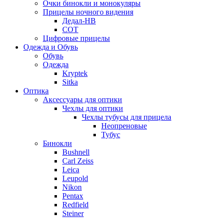
Очки бинокли и монокуляры
Прицелы ночного видения
Дедал-НВ
СОТ
Цифровые прицелы
Одежда и Обувь
Обувь
Одежда
Kryptek
Sitka
Оптика
Аксессуары для оптики
Чехлы для оптики
Чехлы тубусы для прицела
Неопреновые
Тубус
Бинокли
Bushnell
Carl Zeiss
Leica
Leupold
Nikon
Pentax
Redfield
Steiner