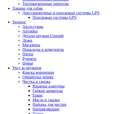
Тепловизионные прицелы
Товары для собак
Дрессировочные и поисковые системы GPS
Поисковые системы GPS
Тюнинг
Аксессуары
Антабки
Детали оружия Upgrade
Ложи
Магазины
Приклады и комплекты
Пятки
Рукояти
Цевья
Уход за оружием
Краска воронение
Обработка дерева
Чистка и смазка
Вишеры адаптеры
Гибкие шомполы
Ерши
Масла и смазки
Наборы для чистки
Направляющие
Патчи