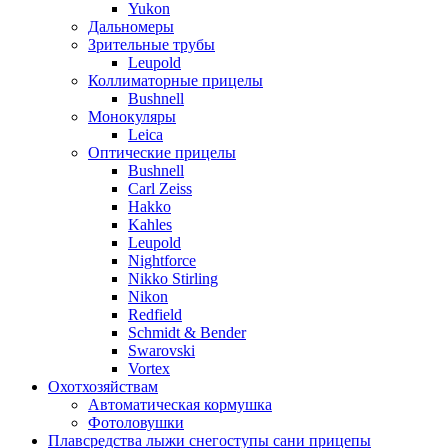
Yukon
Дальномеры
Зрительные трубы
Leupold
Коллиматорные прицелы
Bushnell
Монокуляры
Leica
Оптические прицелы
Bushnell
Carl Zeiss
Hakko
Kahles
Leupold
Nightforce
Nikko Stirling
Nikon
Redfield
Schmidt & Bender
Swarovski
Vortex
Охотхозяйствам
Автоматическая кормушка
Фотоловушки
Плавсредства лыжи снегоступы сани прицепы