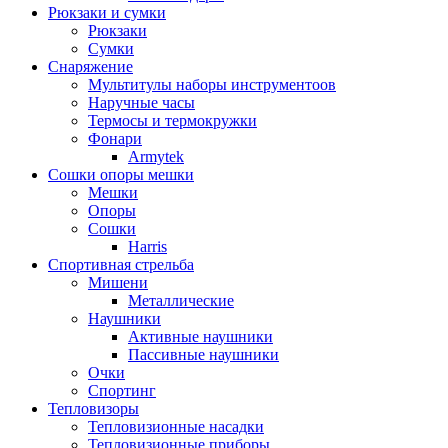
Рюкзаки и сумки
Рюкзаки
Сумки
Снаряжение
Мультитулы наборы инструментоов
Наручные часы
Термосы и термокружки
Фонари
Armytek
Сошки опоры мешки
Мешки
Опоры
Сошки
Harris
Спортивная стрельба
Мишени
Металлические
Наушники
Активные наушники
Пассивные наушники
Очки
Спортинг
Тепловизоры
Тепловизионные насадки
Тепловизионные приборы