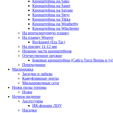
Кронштейны на Sako
Кронштейны на Sauer
Кронштейны на Savage
Кронштейны на Steyr
Кронштейны на Tikka
Кронштейны на Weatherby
Кронштейны на Winchester
На вентилируемую планку
На планку Weaver
Recknagel (Era Tac)
На призму 11-12 мм
Нижние части кронштейнов
Отечественное оружие
Боковые кронштейны (Сайга Тигр Вепрь и тд
Переходники
Маскировка
Засидки и лабазы
Камуфляжные ленты
Маскировочные сети
Ножи пилы топоры
Ножи
Ночное видение
Аксессуары
ИК-фонари ЛЦУ
Насадки