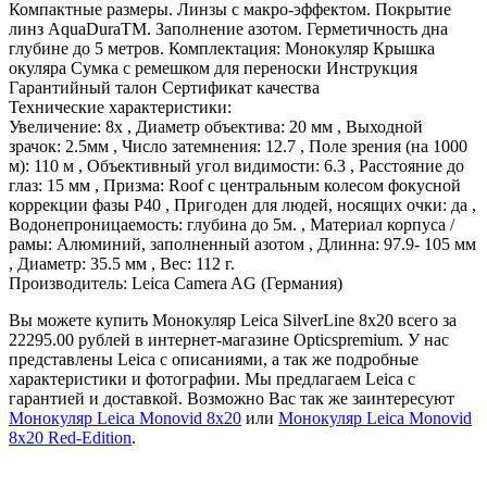
Компактные размеры. Линзы с макро-эффектом. Покрытие
линз AquaDuraTM. Заполнение азотом. Герметичность дна
глубине до 5 метров. Комплектация: Монокуляр Крышка
окуляра Сумка с ремешком для переноски Инструкция
Гарантийный талон Сертификат качества
Технические характеристики:
Увеличение: 8x , Диаметр объектива: 20 мм , Выходной
зрачок: 2.5мм , Число затемнения: 12.7 , Поле зрения (на 1000
м): 110 м , Объективный угол видимости: 6.3 , Расстояние до
глаз: 15 мм , Призма: Roof с центральным колесом фокусной
коррекции фазы P40 , Пригоден для людей, носящих очки: да ,
Водонепроницаемость: глубина до 5м. , Материал корпуса /
рамы: Алюминий, заполненный азотом , Длинна: 97.9- 105 мм
, Диаметр: 35.5 мм , Вес: 112 г.
Производитель: Leica Camera AG (Германия)
Вы можете купить Монокуляр Leica SilverLine 8х20 всего за
22295.00 рублей в интернет-магазине Opticspremium. У нас
представлены Leica с описаниями, а так же подробные
характеристики и фотографии. Мы предлагаем Leica с
гарантией и доставкой. Возможно Вас так же заинтересуют
Монокуляр Leica Monovid 8х20
или
Монокуляр Leica Monovid
8х20 Red-Edition
.