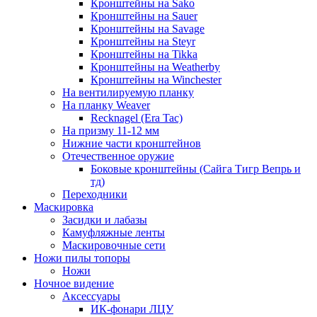
Кронштейны на Sako
Кронштейны на Sauer
Кронштейны на Savage
Кронштейны на Steyr
Кронштейны на Tikka
Кронштейны на Weatherby
Кронштейны на Winchester
На вентилируемую планку
На планку Weaver
Recknagel (Era Tac)
На призму 11-12 мм
Нижние части кронштейнов
Отечественное оружие
Боковые кронштейны (Сайга Тигр Вепрь и
тд)
Переходники
Маскировка
Засидки и лабазы
Камуфляжные ленты
Маскировочные сети
Ножи пилы топоры
Ножи
Ночное видение
Аксессуары
ИК-фонари ЛЦУ