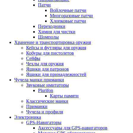
Патчи
Войлочные патчи
Многоразовые патчи
Хлопковые патчи
Переходники
Химия для чистки
Шомполы
Хранение и транспортировка оружия
Кейсы и футляры для оружия
Кобуры для пистолетов
Сейфы
Чехлы для оружия
Ящики для патронов
Ящики для принадлежностей
Чучела манки приманки
Звуковые имитаторы
Plurifon
Карты памяти
Классические манки
Приманки
Чучела и профиля
Электроника
GPS-Навигаторы
Аксессуары для GPS-навигаторов