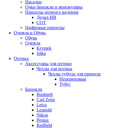
Насадки
Очки бинокли и монокуляры
Прицелы ночного видения
Дедал-НВ
СОТ
Цифровые прицелы
Одежда и Обувь
Обувь
Одежда
Kryptek
Sitka
Оптика
Аксессуары для оптики
Чехлы для оптики
Чехлы тубусы для прицела
Неопреновые
Тубус
Бинокли
Bushnell
Carl Zeiss
Leica
Leupold
Nikon
Pentax
Redfield