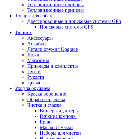
Тепловизионные приборы
Тепловизионные прицелы
Товары для собак
Дрессировочные и поисковые системы GPS
Поисковые системы GPS
Тюнинг
Аксессуары
Антабки
Детали оружия Upgrade
Ложи
Магазины
Приклады и комплекты
Пятки
Рукояти
Цевья
Уход за оружием
Краска воронение
Обработка дерева
Чистка и смазка
Вишеры адаптеры
Гибкие шомполы
Ерши
Масла и смазки
Наборы для чистки
Направляющие