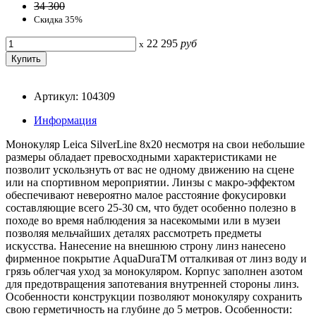
34 300
Скидка 35%
22 295
руб
x
Артикул: 104309
Информация
Монокуляр Leica SilverLine 8х20 несмотря на свои небольшие
размеры обладает превосходными характеристиками не
позволит ускользнуть от вас не одному движению на сцене
или на спортивном мероприятии. Линзы с макро-эффектом
обеспечивают невероятно малое расстояние фокусировки
составляющие всего 25-30 см, что будет особенно полезно в
походе во время наблюдения за насекомыми или в музеи
позволяя мельчайших деталях рассмотреть предметы
искусства. Нанесение на внешнюю строну линз нанесено
фирменное покрытие AquaDuraTM отталкивая от линз воду и
грязь облегчая уход за монокуляром. Корпус заполнен азотом
для предотвращения запотевания внутренней стороны линз.
Особенности конструкции позволяют монокуляру сохранить
свою герметичность на глубине до 5 метров. Особенности: