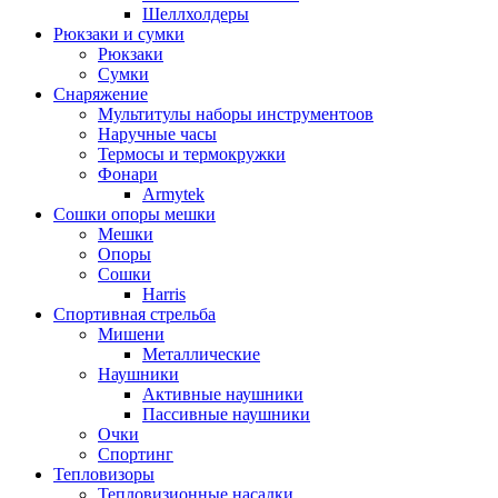
Шеллхолдеры
Рюкзаки и сумки
Рюкзаки
Сумки
Снаряжение
Мультитулы наборы инструментоов
Наручные часы
Термосы и термокружки
Фонари
Armytek
Сошки опоры мешки
Мешки
Опоры
Сошки
Harris
Спортивная стрельба
Мишени
Металлические
Наушники
Активные наушники
Пассивные наушники
Очки
Спортинг
Тепловизоры
Тепловизионные насадки