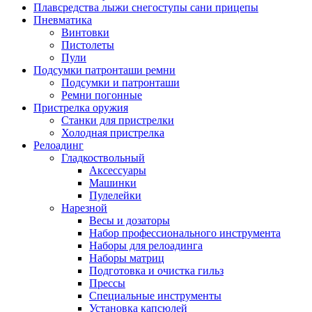
Плавсредства лыжи снегоступы сани прицепы
Пневматика
Винтовки
Пистолеты
Пули
Подсумки патронташи ремни
Подсумки и патронташи
Ремни погонные
Пристрелка оружия
Станки для пристрелки
Холодная пристрелка
Релоадинг
Гладкоствольный
Аксессуары
Машинки
Пулелейки
Нарезной
Весы и дозаторы
Набор профессионального инструмента
Наборы для релоадинга
Наборы матриц
Подготовка и очистка гильз
Прессы
Специальные инструменты
Установка капсюлей