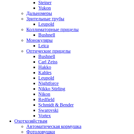
Steiner
Yukon
Дальномеры
Зрительные трубы
Leupold
Коллиматорные прицелы
Bushnell
Монокуляры
Leica
Оптические прицелы
Bushnell
Carl Zeiss
Hakko
Kahles
Leupold
Nightforce
Nikko Stirling
Nikon
Redfield
Schmidt & Bender
Swarovski
Vortex
Охотхозяйствам
Автоматическая кормушка
Фотоловушки