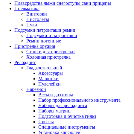
Плавсредства лыжи снегоступы сани прицепы
Пневматика
Винтовки
Пистолеты
Пули
Подсумки патронташи ремни
Подсумки и патронташи
Ремни погонные
Пристрелка оружия
Станки для пристрелки
Холодная пристрелка
Релоадинг
Гладкоствольный
Аксессуары
Машинки
Пулелейки
Нарезной
Весы и дозаторы
Набор профессионального инструмента
Наборы для релоадинга
Наборы матриц
Подготовка и очистка гильз
Прессы
Специальные инструменты
Установка капсюлей