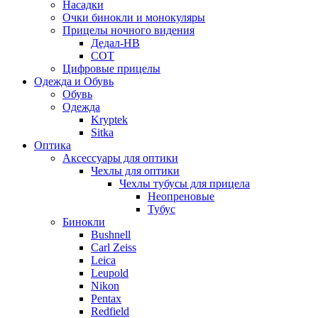
Насадки
Очки бинокли и монокуляры
Прицелы ночного видения
Дедал-НВ
СОТ
Цифровые прицелы
Одежда и Обувь
Обувь
Одежда
Kryptek
Sitka
Оптика
Аксессуары для оптики
Чехлы для оптики
Чехлы тубусы для прицела
Неопреновые
Тубус
Бинокли
Bushnell
Carl Zeiss
Leica
Leupold
Nikon
Pentax
Redfield