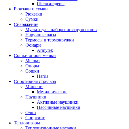
Шеллхолдеры
Рюкзаки и сумки
Рюкзаки
Сумки
Снаряжение
Мультитулы наборы инструментоов
Наручные часы
Термосы и термокружки
Фонари
Armytek
Сошки опоры мешки
Мешки
Опоры
Сошки
Harris
Спортивная стрельба
Мишени
Металлические
Наушники
Активные наушники
Пассивные наушники
Очки
Спортинг
Тепловизоры
Тепловизионные насадки