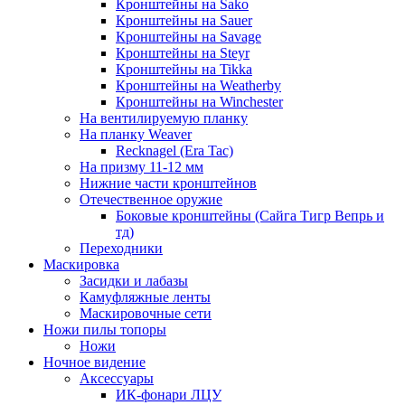
Кронштейны на Sako
Кронштейны на Sauer
Кронштейны на Savage
Кронштейны на Steyr
Кронштейны на Tikka
Кронштейны на Weatherby
Кронштейны на Winchester
На вентилируемую планку
На планку Weaver
Recknagel (Era Tac)
На призму 11-12 мм
Нижние части кронштейнов
Отечественное оружие
Боковые кронштейны (Сайга Тигр Вепрь и
тд)
Переходники
Маскировка
Засидки и лабазы
Камуфляжные ленты
Маскировочные сети
Ножи пилы топоры
Ножи
Ночное видение
Аксессуары
ИК-фонари ЛЦУ