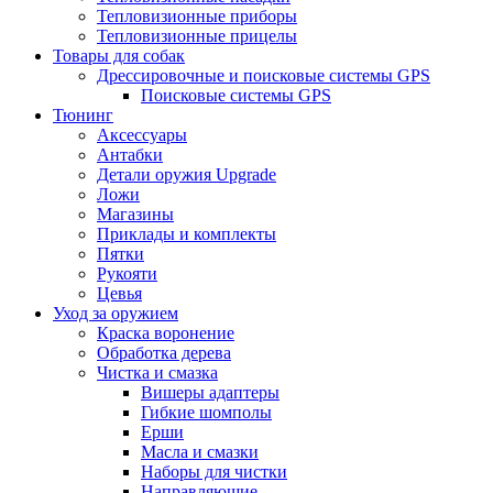
Тепловизионные приборы
Тепловизионные прицелы
Товары для собак
Дрессировочные и поисковые системы GPS
Поисковые системы GPS
Тюнинг
Аксессуары
Антабки
Детали оружия Upgrade
Ложи
Магазины
Приклады и комплекты
Пятки
Рукояти
Цевья
Уход за оружием
Краска воронение
Обработка дерева
Чистка и смазка
Вишеры адаптеры
Гибкие шомполы
Ерши
Масла и смазки
Наборы для чистки
Направляющие