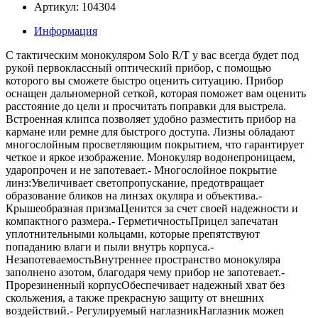
Артикул: 104304
Информация
С тактическим монокуляром Solo R/T у вас всегда будет под
рукой первоклассный оптический прибор, с помощью
которого вы сможете быстро оценить ситуацию. Прибор
оснащен дальномерной сеткой, которая поможет вам оценить
расстояние до цели и просчитать поправки для выстрела.
Встроенная клипса позволяет удобно разместить прибор на
кармане или ремне для быстрого доступа. Лизны обладают
многослойным просветляющим покрытием, что гарантирует
четкое и яркое изображение. Монокуляр водонепроницаем,
ударопрочен и не запотевает.- Многослойное покрытие
линз:Увеличивает светопропускание, предотвращает
образование бликов на линзах окуляра и объектива.-
Крышеобразная призмаЦенится за счет своей надежности и
компактного размера.- ГерметичностьПрицел запечатан
уплотнительными кольцами, которые препятствуют
попаданию влаги и пыли внутрь корпуса.-
НезапотеваемостьВнутреннее пространство монокуляра
заполнено азотом, благодаря чему прибор не запотевает.-
Прорезиненный корпусОбеспечивает надежный хват без
скольжения, а также прекрасную защиту от внешних
воздействий.- Регулируемый наглазникНаглазник можеn