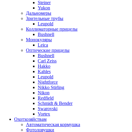
Steiner
Yukon
Дальномеры
Зрительные трубы
Leupold
Коллиматорные прицелы
Bushnell
Монокуляры
Leica
Оптические прицелы
Bushnell
Carl Zeiss
Hakko
Kahles
Leupold
Nightforce
Nikko Stirling
Nikon
Redfield
Schmidt & Bender
Swarovski
Vortex
Охотхозяйствам
Автоматическая кормушка
Фотоловушки