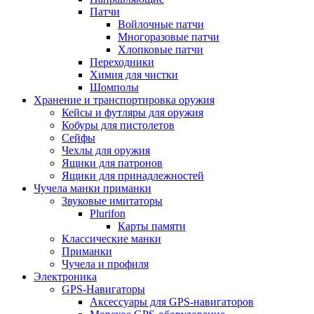
Патчи
Войлочные патчи
Многоразовые патчи
Хлопковые патчи
Переходники
Химия для чистки
Шомполы
Хранение и транспортировка оружия
Кейсы и футляры для оружия
Кобуры для пистолетов
Сейфы
Чехлы для оружия
Ящики для патронов
Ящики для принадлежностей
Чучела манки приманки
Звуковые имитаторы
Plurifon
Карты памяти
Классические манки
Приманки
Чучела и профиля
Электроника
GPS-Навигаторы
Аксессуары для GPS-навигаторов