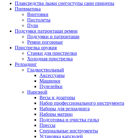
Плавсредства лыжи снегоступы сани прицепы
Пневматика
Винтовки
Пистолеты
Пули
Подсумки патронташи ремни
Подсумки и патронташи
Ремни погонные
Пристрелка оружия
Станки для пристрелки
Холодная пристрелка
Релоадинг
Гладкоствольный
Аксессуары
Машинки
Пулелейки
Нарезной
Весы и дозаторы
Набор профессионального инструмента
Наборы для релоадинга
Наборы матриц
Подготовка и очистка гильз
Прессы
Специальные инструменты
Установка капсюлей