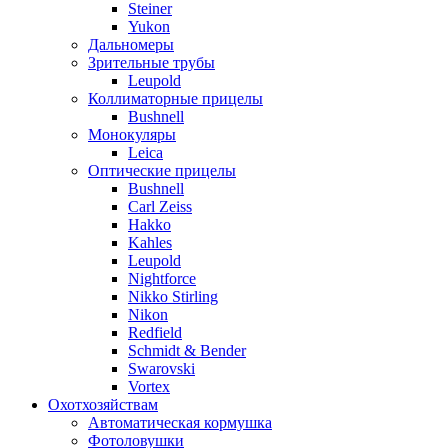
Steiner
Yukon
Дальномеры
Зрительные трубы
Leupold
Коллиматорные прицелы
Bushnell
Монокуляры
Leica
Оптические прицелы
Bushnell
Carl Zeiss
Hakko
Kahles
Leupold
Nightforce
Nikko Stirling
Nikon
Redfield
Schmidt & Bender
Swarovski
Vortex
Охотхозяйствам
Автоматическая кормушка
Фотоловушки