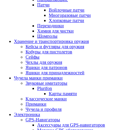
Патчи
Войлочные патчи
Многоразовые патчи
Хлопковые патчи
Переходники
Химия для чистки
Шомполы
Хранение и транспортировка оружия
Кейсы и футляры для оружия
Кобуры для пистолетов
Сейфы
Чехлы для оружия
Ящики для патронов
Ящики для принадлежностей
Чучела манки приманки
Звуковые имитаторы
Plurifon
Карты памяти
Классические манки
Приманки
Чучела и профиля
Электроника
GPS-Навигаторы
Аксессуары для GPS-навигаторов