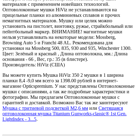
материалов с применением новейших технологий.
Оптоволоконные мушки HiViz не устанавливаются на
прицельные планки из алюминиевых сплавов и прочих
немагнитных материалов. Мушку или целик можно
установить на пистолет, винтовку, ружье, страйкбольный или
пейнтбольный маркер. ВНИМАНИЕ! магнитные мушки
нельзя устанавливать на некоторые модели: Mossberg,
Browning Auto 5 и Franchi 48 AL. Рекомендована для
установки на Mossberg 500, 835, 930 and 935, Winchester 1300.
Цвет: Зелёный и красный , Длина оптоволокна, мм.: Длина
основания - 66 , Вес, гр.: 35 (в блистере).
Производитель: HiViz (США)
Вы можете купить Мушка HiViz 350 2 мушки в 1 ширина
планки 8,4 -9,0 мм всего за 1398.00 рублей в интернет-
магазине Opticspremium. У нас представлены Оптоволоконные
мушки с описаниями, а так же подробные характеристики и
фотографии. Мы предлагаем Оптоволоконные мушки с
гарантией и доставкой. Возможно Вас так же заинтересуют
Мушка с тритиевой подсветкой М2,6 мм
или
Светящаяся
оптоволоконная мушка Titanium Gunworks-classic® 1st Gen.
LightIndex - 3...5
.