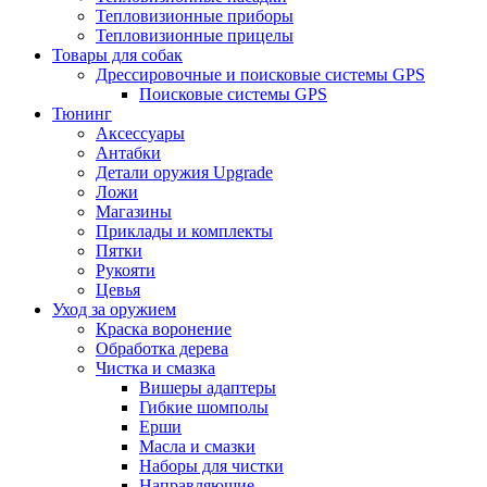
Тепловизионные приборы
Тепловизионные прицелы
Товары для собак
Дрессировочные и поисковые системы GPS
Поисковые системы GPS
Тюнинг
Аксессуары
Антабки
Детали оружия Upgrade
Ложи
Магазины
Приклады и комплекты
Пятки
Рукояти
Цевья
Уход за оружием
Краска воронение
Обработка дерева
Чистка и смазка
Вишеры адаптеры
Гибкие шомполы
Ерши
Масла и смазки
Наборы для чистки
Направляющие