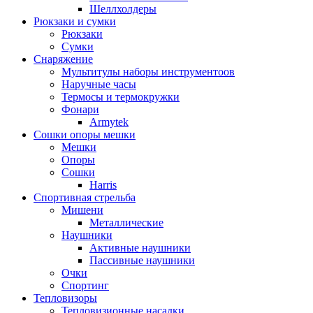
Шеллхолдеры
Рюкзаки и сумки
Рюкзаки
Сумки
Снаряжение
Мультитулы наборы инструментоов
Наручные часы
Термосы и термокружки
Фонари
Armytek
Сошки опоры мешки
Мешки
Опоры
Сошки
Harris
Спортивная стрельба
Мишени
Металлические
Наушники
Активные наушники
Пассивные наушники
Очки
Спортинг
Тепловизоры
Тепловизионные насадки