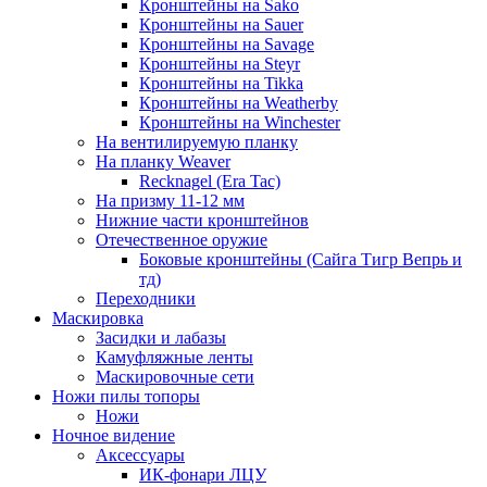
Кронштейны на Sako
Кронштейны на Sauer
Кронштейны на Savage
Кронштейны на Steyr
Кронштейны на Tikka
Кронштейны на Weatherby
Кронштейны на Winchester
На вентилируемую планку
На планку Weaver
Recknagel (Era Tac)
На призму 11-12 мм
Нижние части кронштейнов
Отечественное оружие
Боковые кронштейны (Сайга Тигр Вепрь и
тд)
Переходники
Маскировка
Засидки и лабазы
Камуфляжные ленты
Маскировочные сети
Ножи пилы топоры
Ножи
Ночное видение
Аксессуары
ИК-фонари ЛЦУ