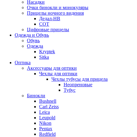
Насадки
Очки бинокли и монокуляры
Прицелы ночного видения
Дедал-НВ
СОТ
Цифровые прицелы
Одежда и Обувь
Обувь
Одежда
Kryptek
Sitka
Оптика
Аксессуары для оптики
Чехлы для оптики
Чехлы тубусы для прицела
Неопреновые
Тубус
Бинокли
Bushnell
Carl Zeiss
Leica
Leupold
Nikon
Pentax
Redfield