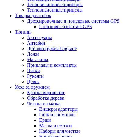
Тепловизионные приборы
Тепловизионные прицелы
Товары для собак
Дрессировочные и поисковые системы GPS
Поисковые системы GPS
Тюнинг
Аксессуары
Антабки
Детали оружия Upgrade
Ложи
Магазины
Приклады и комплекты
Пятки
Рукояти
Цевья
Уход за оружием
Краска воронение
Обработка дерева
Чистка и смазка
Вишеры адаптеры
Гибкие шомполы
Ерши
Масла и смазки
Наборы для чистки
Направляющие