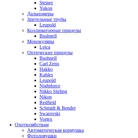
Steiner
Yukon
Дальномеры
Зрительные трубы
Leupold
Коллиматорные прицелы
Bushnell
Монокуляры
Leica
Оптические прицелы
Bushnell
Carl Zeiss
Hakko
Kahles
Leupold
Nightforce
Nikko Stirling
Nikon
Redfield
Schmidt & Bender
Swarovski
Vortex
Охотхозяйствам
Автоматическая кормушка
Фотоловушки