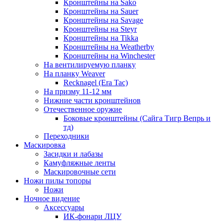
Кронштейны на Sako
Кронштейны на Sauer
Кронштейны на Savage
Кронштейны на Steyr
Кронштейны на Tikka
Кронштейны на Weatherby
Кронштейны на Winchester
На вентилируемую планку
На планку Weaver
Recknagel (Era Tac)
На призму 11-12 мм
Нижние части кронштейнов
Отечественное оружие
Боковые кронштейны (Сайга Тигр Вепрь и
тд)
Переходники
Маскировка
Засидки и лабазы
Камуфляжные ленты
Маскировочные сети
Ножи пилы топоры
Ножи
Ночное видение
Аксессуары
ИК-фонари ЛЦУ