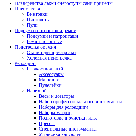
Плавсредства лыжи снегоступы сани прицепы
Пневматика
Винтовки
Пистолеты
Пули
Подсумки патронташи ремни
Подсумки и патронташи
Ремни погонные
Пристрелка оружия
Станки для пристрелки
Холодная пристрелка
Релоадинг
Гладкоствольный
Аксессуары
Машинки
Пулелейки
Нарезной
Весы и дозаторы
Набор профессионального инструмента
Наборы для релоадинга
Наборы матриц
Подготовка и очистка гильз
Прессы
Специальные инструменты
Установка капсюлей