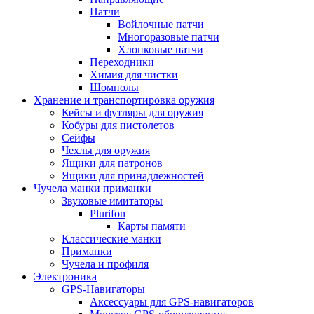
Патчи
Войлочные патчи
Многоразовые патчи
Хлопковые патчи
Переходники
Химия для чистки
Шомполы
Хранение и транспортировка оружия
Кейсы и футляры для оружия
Кобуры для пистолетов
Сейфы
Чехлы для оружия
Ящики для патронов
Ящики для принадлежностей
Чучела манки приманки
Звуковые имитаторы
Plurifon
Карты памяти
Классические манки
Приманки
Чучела и профиля
Электроника
GPS-Навигаторы
Аксессуары для GPS-навигаторов