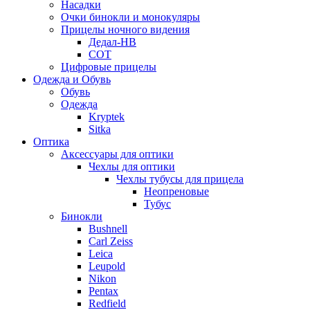
Насадки
Очки бинокли и монокуляры
Прицелы ночного видения
Дедал-НВ
СОТ
Цифровые прицелы
Одежда и Обувь
Обувь
Одежда
Kryptek
Sitka
Оптика
Аксессуары для оптики
Чехлы для оптики
Чехлы тубусы для прицела
Неопреновые
Тубус
Бинокли
Bushnell
Carl Zeiss
Leica
Leupold
Nikon
Pentax
Redfield