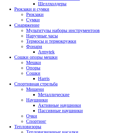
Шеллхолдеры
Рюкзаки и сумки
Рюкзаки
Сумки
Снаряжение
Мультитулы наборы инструментоов
Наручные часы
Термосы и термокружки
Фонари
Armytek
Сошки опоры мешки
Мешки
Опоры
Сошки
Harris
Спортивная стрельба
Мишени
Металлические
Наушники
Активные наушники
Пассивные наушники
Очки
Спортинг
Тепловизоры
Тепловизионные насадки