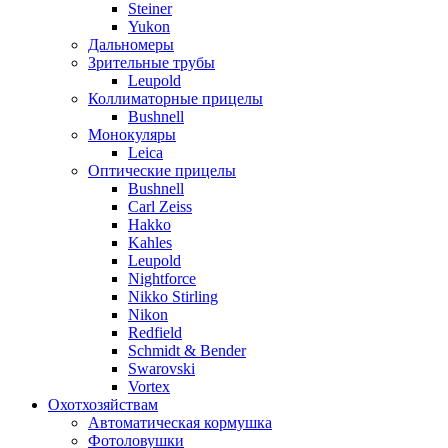
Steiner
Yukon
Дальномеры
Зрительные трубы
Leupold
Коллиматорные прицелы
Bushnell
Монокуляры
Leica
Оптические прицелы
Bushnell
Carl Zeiss
Hakko
Kahles
Leupold
Nightforce
Nikko Stirling
Nikon
Redfield
Schmidt & Bender
Swarovski
Vortex
Охотхозяйствам
Автоматическая кормушка
Фотоловушки