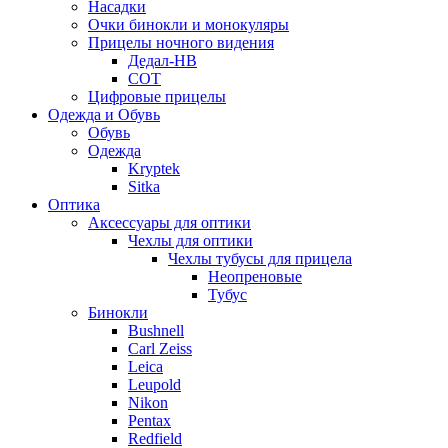
Насадки
Очки бинокли и монокуляры
Прицелы ночного видения
Дедал-НВ
СОТ
Цифровые прицелы
Одежда и Обувь
Обувь
Одежда
Kryptek
Sitka
Оптика
Аксессуары для оптики
Чехлы для оптики
Чехлы тубусы для прицела
Неопреновые
Тубус
Бинокли
Bushnell
Carl Zeiss
Leica
Leupold
Nikon
Pentax
Redfield