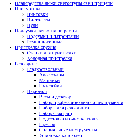
Плавсредства лыжи снегоступы сани прицепы
Пневматика
Винтовки
Пистолеты
Пули
Подсумки патронташи ремни
Подсумки и патронташи
Ремни погонные
Пристрелка оружия
Станки для пристрелки
Холодная пристрелка
Релоадинг
Гладкоствольный
Аксессуары
Машинки
Пулелейки
Нарезной
Весы и дозаторы
Набор профессионального инструмента
Наборы для релоадинга
Наборы матриц
Подготовка и очистка гильз
Прессы
Специальные инструменты
Установка капсюлей