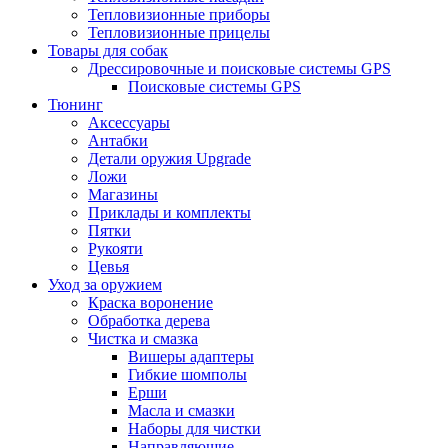
Тепловизионные приборы
Тепловизионные прицелы
Товары для собак
Дрессировочные и поисковые системы GPS
Поисковые системы GPS
Тюнинг
Аксессуары
Антабки
Детали оружия Upgrade
Ложи
Магазины
Приклады и комплекты
Пятки
Рукояти
Цевья
Уход за оружием
Краска воронение
Обработка дерева
Чистка и смазка
Вишеры адаптеры
Гибкие шомполы
Ерши
Масла и смазки
Наборы для чистки
Направляющие