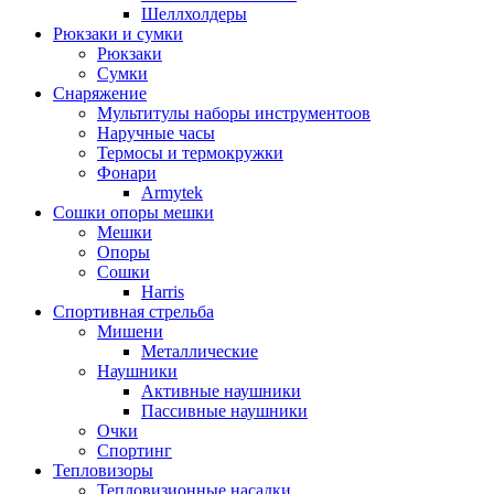
Шеллхолдеры
Рюкзаки и сумки
Рюкзаки
Сумки
Снаряжение
Мультитулы наборы инструментоов
Наручные часы
Термосы и термокружки
Фонари
Armytek
Сошки опоры мешки
Мешки
Опоры
Сошки
Harris
Спортивная стрельба
Мишени
Металлические
Наушники
Активные наушники
Пассивные наушники
Очки
Спортинг
Тепловизоры
Тепловизионные насадки