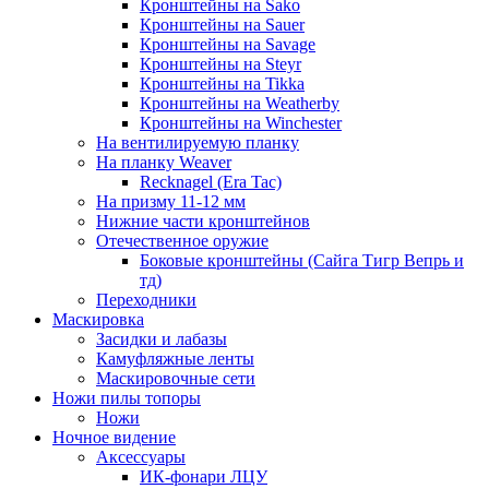
Кронштейны на Sako
Кронштейны на Sauer
Кронштейны на Savage
Кронштейны на Steyr
Кронштейны на Tikka
Кронштейны на Weatherby
Кронштейны на Winchester
На вентилируемую планку
На планку Weaver
Recknagel (Era Tac)
На призму 11-12 мм
Нижние части кронштейнов
Отечественное оружие
Боковые кронштейны (Сайга Тигр Вепрь и
тд)
Переходники
Маскировка
Засидки и лабазы
Камуфляжные ленты
Маскировочные сети
Ножи пилы топоры
Ножи
Ночное видение
Аксессуары
ИК-фонари ЛЦУ