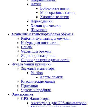
Патчи
Войлочные патчи
Многоразовые патчи
Хлопковые патчи
Переходники
Химия для чистки
Шомполы
Хранение и транспортировка оружия
Кейсы и футляры для оружия
Кобуры для пистолетов
Сейфы
Чехлы для оружия
Ящики для патронов
Ящики для принадлежностей
Чучела манки приманки
Звуковые имитаторы
Plurifon
Карты памяти
Классические манки
Приманки
Чучела и профиля
Электроника
GPS-Навигаторы
Аксессуары для GPS-навигаторов