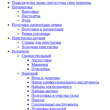
Плавсредства лыжи снегоступы сани прицепы
Пневматика
Винтовки
Пистолеты
Пули
Подсумки патронташи ремни
Подсумки и патронташи
Ремни погонные
Пристрелка оружия
Станки для пристрелки
Холодная пристрелка
Релоадинг
Гладкоствольный
Аксессуары
Машинки
Пулелейки
Нарезной
Весы и дозаторы
Набор профессионального инструмента
Наборы для релоадинга
Наборы матриц
Подготовка и очистка гильз
Прессы
Специальные инструменты
Установка капсюлей