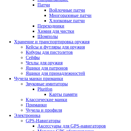
Патчи
Войлочные патчи
Многоразовые патчи
Хлопковые патчи
Переходники
Химия для чистки
Шомполы
Хранение и транспортировка оружия
Кейсы и футляры для оружия
Кобуры для пистолетов
Сейфы
Чехлы для оружия
Ящики для патронов
Ящики для принадлежностей
Чучела манки приманки
Звуковые имитаторы
Plurifon
Карты памяти
Классические манки
Приманки
Чучела и профиля
Электроника
GPS-Навигаторы
Аксессуары для GPS-навигаторов