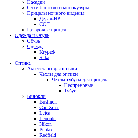
Насадки
Очки бинокли и монокуляры
Прицелы ночного видения
Дедал-НВ
СОТ
Цифровые прицелы
Одежда и Обувь
Обувь
Одежда
Kryptek
Sitka
Оптика
Аксессуары для оптики
Чехлы для оптики
Чехлы тубусы для прицела
Неопреновые
Тубус
Бинокли
Bushnell
Carl Zeiss
Leica
Leupold
Nikon
Pentax
Redfield