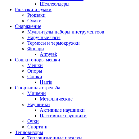
Шеллхолдеры
Рюкзаки и сумки
Рюкзаки
Сумки
Снаряжение
Мультитулы наборы инструментоов
Наручные часы
Термосы и термокружки
Фонари
Armytek
Сошки опоры мешки
Мешки
Опоры
Сошки
Harris
Спортивная стрельба
Мишени
Металлические
Наушники
Активные наушники
Пассивные наушники
Очки
Спортинг
Тепловизоры
Тепловизионные насадки