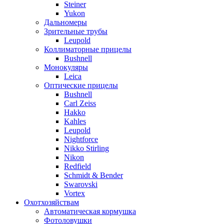
Steiner
Yukon
Дальномеры
Зрительные трубы
Leupold
Коллиматорные прицелы
Bushnell
Монокуляры
Leica
Оптические прицелы
Bushnell
Carl Zeiss
Hakko
Kahles
Leupold
Nightforce
Nikko Stirling
Nikon
Redfield
Schmidt & Bender
Swarovski
Vortex
Охотхозяйствам
Автоматическая кормушка
Фотоловушки