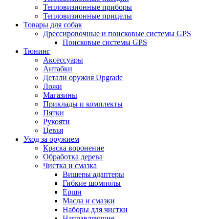
Тепловизионные приборы
Тепловизионные прицелы
Товары для собак
Дрессировочные и поисковые системы GPS
Поисковые системы GPS
Тюнинг
Аксессуары
Антабки
Детали оружия Upgrade
Ложи
Магазины
Приклады и комплекты
Пятки
Рукояти
Цевья
Уход за оружием
Краска воронение
Обработка дерева
Чистка и смазка
Вишеры адаптеры
Гибкие шомполы
Ерши
Масла и смазки
Наборы для чистки
Направляющие