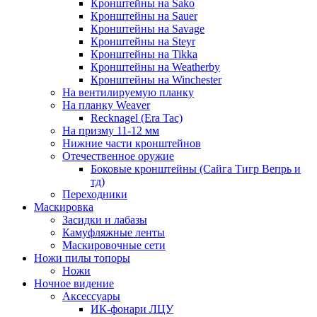
Кронштейны на Sako
Кронштейны на Sauer
Кронштейны на Savage
Кронштейны на Steyr
Кронштейны на Tikka
Кронштейны на Weatherby
Кронштейны на Winchester
На вентилируемую планку
На планку Weaver
Recknagel (Era Tac)
На призму 11-12 мм
Нижние части кронштейнов
Отечественное оружие
Боковые кронштейны (Сайга Тигр Вепрь и
тд)
Переходники
Маскировка
Засидки и лабазы
Камуфляжные ленты
Маскировочные сети
Ножи пилы топоры
Ножи
Ночное видение
Аксессуары
ИК-фонари ЛЦУ