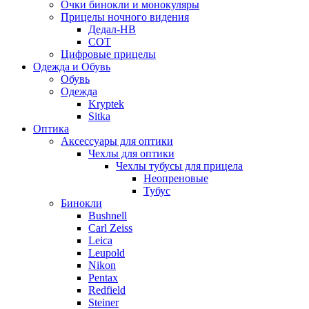
Очки бинокли и монокуляры
Прицелы ночного видения
Дедал-НВ
СОТ
Цифровые прицелы
Одежда и Обувь
Обувь
Одежда
Kryptek
Sitka
Оптика
Аксессуары для оптики
Чехлы для оптики
Чехлы тубусы для прицела
Неопреновые
Тубус
Бинокли
Bushnell
Carl Zeiss
Leica
Leupold
Nikon
Pentax
Redfield
Steiner