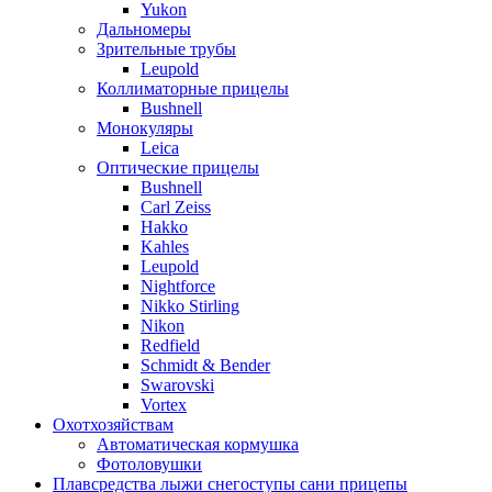
Yukon
Дальномеры
Зрительные трубы
Leupold
Коллиматорные прицелы
Bushnell
Монокуляры
Leica
Оптические прицелы
Bushnell
Carl Zeiss
Hakko
Kahles
Leupold
Nightforce
Nikko Stirling
Nikon
Redfield
Schmidt & Bender
Swarovski
Vortex
Охотхозяйствам
Автоматическая кормушка
Фотоловушки
Плавсредства лыжи снегоступы сани прицепы