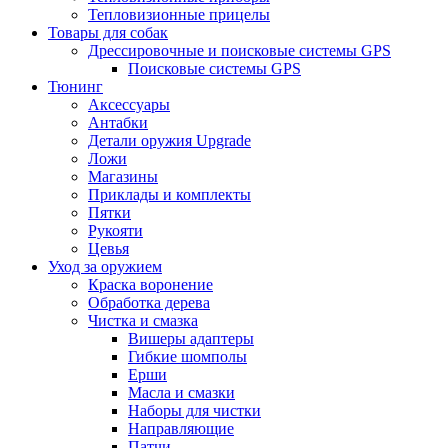
Тепловизионные прицелы
Товары для собак
Дрессировочные и поисковые системы GPS
Поисковые системы GPS
Тюнинг
Аксессуары
Антабки
Детали оружия Upgrade
Ложи
Магазины
Приклады и комплекты
Пятки
Рукояти
Цевья
Уход за оружием
Краска воронение
Обработка дерева
Чистка и смазка
Вишеры адаптеры
Гибкие шомполы
Ерши
Масла и смазки
Наборы для чистки
Направляющие
Патчи