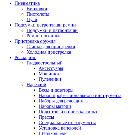
Пневматика
Винтовки
Пистолеты
Пули
Подсумки патронташи ремни
Подсумки и патронташи
Ремни погонные
Пристрелка оружия
Станки для пристрелки
Холодная пристрелка
Релоадинг
Гладкоствольный
Аксессуары
Машинки
Пулелейки
Нарезной
Весы и дозаторы
Набор профессионального инструмента
Наборы для релоадинга
Наборы матриц
Подготовка и очистка гильз
Прессы
Специальные инструменты
Установка капсюлей
Шеллхолдеры