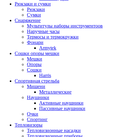
Рюкзаки и сумки
Рюкзаки
Сумки
Снаряжение
Мультитулы наборы инструментоов
Наручные часы
Термосы и термокружки
Фонари
Armytek
Сошки опоры мешки
Мешки
Опоры
Сошки
Harris
Спортивная стрельба
Мишени
Металлические
Наушники
Активные наушники
Пассивные наушники
Очки
Спортинг
Тепловизоры
Тепловизионные насадки
Тепловизионные приборы