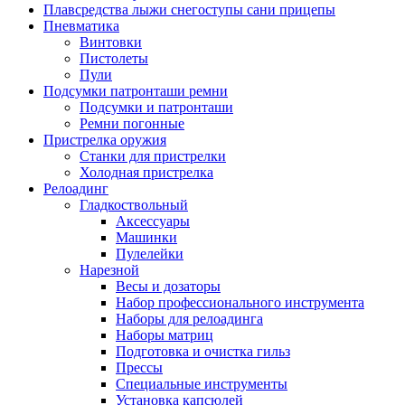
Плавсредства лыжи снегоступы сани прицепы
Пневматика
Винтовки
Пистолеты
Пули
Подсумки патронташи ремни
Подсумки и патронташи
Ремни погонные
Пристрелка оружия
Станки для пристрелки
Холодная пристрелка
Релоадинг
Гладкоствольный
Аксессуары
Машинки
Пулелейки
Нарезной
Весы и дозаторы
Набор профессионального инструмента
Наборы для релоадинга
Наборы матриц
Подготовка и очистка гильз
Прессы
Специальные инструменты
Установка капсюлей