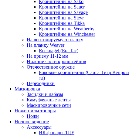
Кронштейны на Sako
Кронштейны на Sauer
Кронштейны на Savage
Кронштейны на Steyr
Кронштейны на Tikka
Кронштейны на Weatherby
Кронштейны на Winchester
На вентилируемую планку
На планку Weaver
Recknagel (Era Tac)
На призму 11-12 мм
Нижние части кронштейнов
Отечественное оружие
Боковые кронштейны (Сайга Тигр Вепрь и
тд)
Переходники
Маскировка
Засидки и лабазы
Камуфляжные ленты
Маскировочные сети
Ножи пилы топоры
Ножи
Ночное видение
Аксессуары
ИК-фонари ЛЦУ