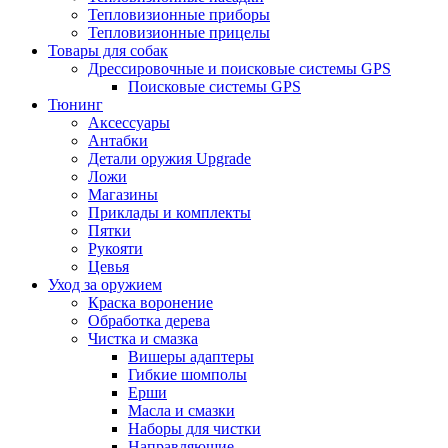
Тепловизионные приборы
Тепловизионные прицелы
Товары для собак
Дрессировочные и поисковые системы GPS
Поисковые системы GPS
Тюнинг
Аксессуары
Антабки
Детали оружия Upgrade
Ложи
Магазины
Приклады и комплекты
Пятки
Рукояти
Цевья
Уход за оружием
Краска воронение
Обработка дерева
Чистка и смазка
Вишеры адаптеры
Гибкие шомполы
Ерши
Масла и смазки
Наборы для чистки
Направляющие