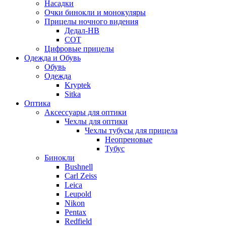
Насадки
Очки бинокли и монокуляры
Прицелы ночного видения
Дедал-НВ
СОТ
Цифровые прицелы
Одежда и Обувь
Обувь
Одежда
Kryptek
Sitka
Оптика
Аксессуары для оптики
Чехлы для оптики
Чехлы тубусы для прицела
Неопреновые
Тубус
Бинокли
Bushnell
Carl Zeiss
Leica
Leupold
Nikon
Pentax
Redfield