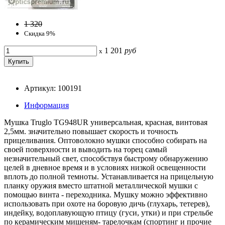
1 320
Скидка 9%
1 201
руб
x
Артикул: 100191
Информация
Мушка Truglo TG948UR универсальная, красная, винтовая
2,5мм. значительно повышает скорость и точность
прицеливания. Оптоволокно мушки способно собирать на
своей поверхности и выводить на торец самый
незначительный свет, способствуя быстрому обнаружению
целей в дневное время и в условиях низкой освещенности
вплоть до полной темноты. Устанавливается на прицельную
планку оружия вместо штатной металлической мушки с
помощью винта - переходника. Мушку можно эффективно
использовать при охоте на боровую дичь (глухарь, тетерев),
индейку, водоплавующую птицу (гуси, утки) и при стрельбе
по керамическим мишеням- тарелочкам (спортинг и прочие