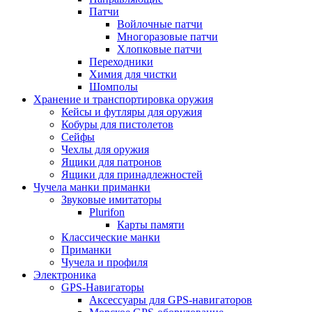
Патчи
Войлочные патчи
Многоразовые патчи
Хлопковые патчи
Переходники
Химия для чистки
Шомполы
Хранение и транспортировка оружия
Кейсы и футляры для оружия
Кобуры для пистолетов
Сейфы
Чехлы для оружия
Ящики для патронов
Ящики для принадлежностей
Чучела манки приманки
Звуковые имитаторы
Plurifon
Карты памяти
Классические манки
Приманки
Чучела и профиля
Электроника
GPS-Навигаторы
Аксессуары для GPS-навигаторов