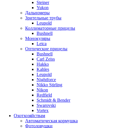
Steiner
Yukon
Дальномеры
Зрительные трубы
Leupold
Коллиматорные прицелы
Bushnell
Монокуляры
Leica
Оптические прицелы
Bushnell
Carl Zeiss
Hakko
Kahles
Leupold
Nightforce
Nikko Stirling
Nikon
Redfield
Schmidt & Bender
Swarovski
Vortex
Охотхозяйствам
Автоматическая кормушка
Фотоловушки