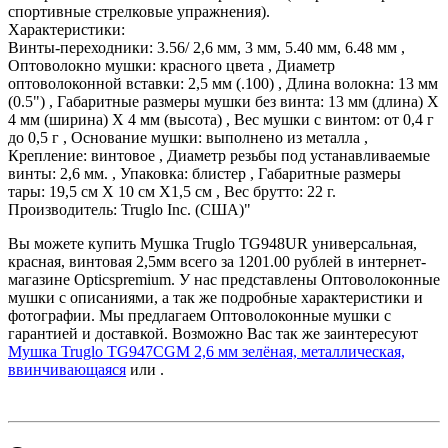
спортивные стрелковые упражнения).
Характеристики:
Винты-переходники: 3.56/ 2,6 мм, 3 мм, 5.40 мм, 6.48 мм ,
Оптоволокно мушки: красного цвета , Диаметр
оптоволоконной вставки: 2,5 мм (.100) , Длина волокна: 13 мм
(0.5") , Габаритные размеры мушки без винта: 13 мм (длина) Х
4 мм (ширина) Х 4 мм (высота) , Вес мушки с винтом: от 0,4 г
до 0,5 г , Основание мушки: выполнено из металла ,
Крепление: винтовое , Диаметр резьбы под устанавливаемые
винты: 2,6 мм. , Упаковка: блистер , Габаритные размеры
тары: 19,5 см Х 10 см Х1,5 см , Вес брутто: 22 г.
Производитель: Truglo Inc. (США)"
Вы можете купить Мушка Truglo TG948UR универсальная,
красная, винтовая 2,5мм всего за 1201.00 рублей в интернет-
магазине Opticspremium. У нас представлены Оптоволоконные
мушки с описаниями, а так же подробные характеристики и
фотографии. Мы предлагаем Оптоволоконные мушки с
гарантией и доставкой. Возможно Вас так же заинтересуют
Мушка Truglo TG947CGM 2,6 мм зелёная, металлическая,
ввинчивающаяся
или
.