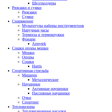
Шеллхолдеры
Рюкзаки и сумки
Рюкзаки
Сумки
Снаряжение
Мультитулы наборы инструментоов
Наручные часы
Термосы и термокружки
Фонари
Armytek
Сошки опоры мешки
Мешки
Опоры
Сошки
Harris
Спортивная стрельба
Мишени
Металлические
Наушники
Активные наушники
Пассивные наушники
Очки
Спортинг
Тепловизоры
Тепловизионные насадки