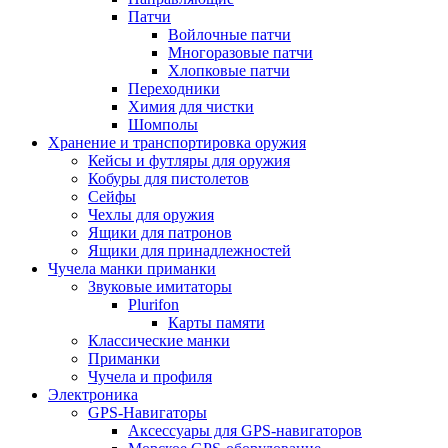
Патчи
Войлочные патчи
Многоразовые патчи
Хлопковые патчи
Переходники
Химия для чистки
Шомполы
Хранение и транспортировка оружия
Кейсы и футляры для оружия
Кобуры для пистолетов
Сейфы
Чехлы для оружия
Ящики для патронов
Ящики для принадлежностей
Чучела манки приманки
Звуковые имитаторы
Plurifon
Карты памяти
Классические манки
Приманки
Чучела и профиля
Электроника
GPS-Навигаторы
Аксессуары для GPS-навигаторов