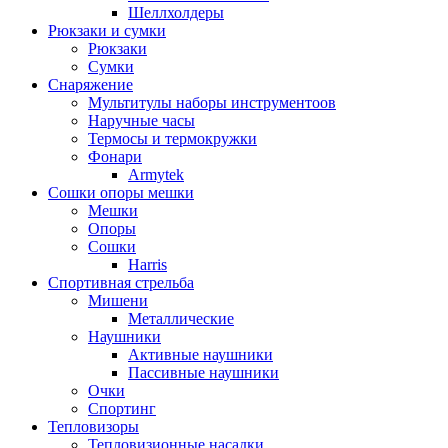
Шеллхолдеры
Рюкзаки и сумки
Рюкзаки
Сумки
Снаряжение
Мультитулы наборы инструментоов
Наручные часы
Термосы и термокружки
Фонари
Armytek
Сошки опоры мешки
Мешки
Опоры
Сошки
Harris
Спортивная стрельба
Мишени
Металлические
Наушники
Активные наушники
Пассивные наушники
Очки
Спортинг
Тепловизоры
Тепловизионные насадки