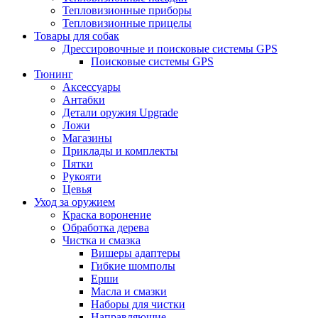
Тепловизионные приборы
Тепловизионные прицелы
Товары для собак
Дрессировочные и поисковые системы GPS
Поисковые системы GPS
Тюнинг
Аксессуары
Антабки
Детали оружия Upgrade
Ложи
Магазины
Приклады и комплекты
Пятки
Рукояти
Цевья
Уход за оружием
Краска воронение
Обработка дерева
Чистка и смазка
Вишеры адаптеры
Гибкие шомполы
Ерши
Масла и смазки
Наборы для чистки
Направляющие