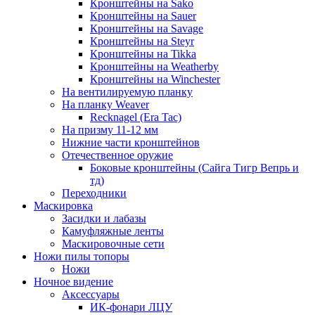
Кронштейны на Sako
Кронштейны на Sauer
Кронштейны на Savage
Кронштейны на Steyr
Кронштейны на Tikka
Кронштейны на Weatherby
Кронштейны на Winchester
На вентилируемую планку
На планку Weaver
Recknagel (Era Tac)
На призму 11-12 мм
Нижние части кронштейнов
Отечественное оружие
Боковые кронштейны (Сайга Тигр Вепрь и
тд)
Переходники
Маскировка
Засидки и лабазы
Камуфляжные ленты
Маскировочные сети
Ножи пилы топоры
Ножи
Ночное видение
Аксессуары
ИК-фонари ЛЦУ