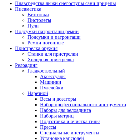
Плавсредства лыжи снегоступы сани прицепы
Пневматика
Винтовки
Пистолеты
Пули
Подсумки патронташи ремни
Подсумки и патронташи
Ремни погонные
Пристрелка оружия
Станки для пристрелки
Холодная пристрелка
Релоадинг
Гладкоствольный
Аксессуары
Машинки
Пулелейки
Нарезной
Весы и дозаторы
Набор профессионального инструмента
Наборы для релоадинга
Наборы матриц
Подготовка и очистка гильз
Прессы
Специальные инструменты
Установка капсюлей