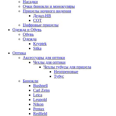
Насадки
Очки бинокли и монокуляры
Прицелы ночного видения
Дедал-НВ
СОТ
Цифровые прицелы
Одежда и Обувь
Обувь
Одежда
Kryptek
Sitka
Оптика
Аксессуары для оптики
Чехлы для оптики
Чехлы тубусы для прицела
Неопреновые
Тубус
Бинокли
Bushnell
Carl Zeiss
Leica
Leupold
Nikon
Pentax
Redfield