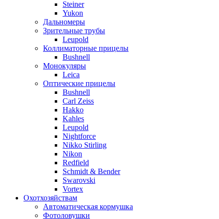
Steiner
Yukon
Дальномеры
Зрительные трубы
Leupold
Коллиматорные прицелы
Bushnell
Монокуляры
Leica
Оптические прицелы
Bushnell
Carl Zeiss
Hakko
Kahles
Leupold
Nightforce
Nikko Stirling
Nikon
Redfield
Schmidt & Bender
Swarovski
Vortex
Охотхозяйствам
Автоматическая кормушка
Фотоловушки