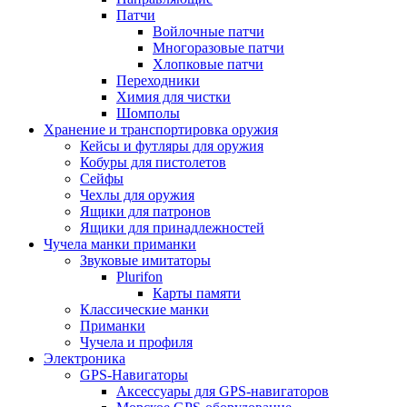
Патчи
Войлочные патчи
Многоразовые патчи
Хлопковые патчи
Переходники
Химия для чистки
Шомполы
Хранение и транспортировка оружия
Кейсы и футляры для оружия
Кобуры для пистолетов
Сейфы
Чехлы для оружия
Ящики для патронов
Ящики для принадлежностей
Чучела манки приманки
Звуковые имитаторы
Plurifon
Карты памяти
Классические манки
Приманки
Чучела и профиля
Электроника
GPS-Навигаторы
Аксессуары для GPS-навигаторов