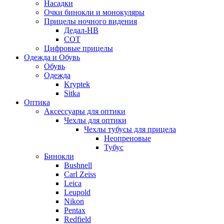
Насадки
Очки бинокли и монокуляры
Прицелы ночного видения
Дедал-НВ
СОТ
Цифровые прицелы
Одежда и Обувь
Обувь
Одежда
Kryptek
Sitka
Оптика
Аксессуары для оптики
Чехлы для оптики
Чехлы тубусы для прицела
Неопреновые
Тубус
Бинокли
Bushnell
Carl Zeiss
Leica
Leupold
Nikon
Pentax
Redfield