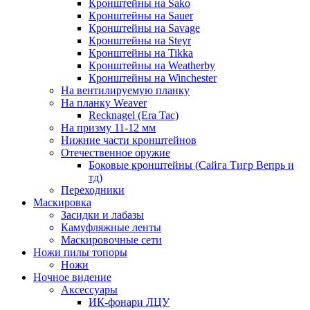
Кронштейны на Sako
Кронштейны на Sauer
Кронштейны на Savage
Кронштейны на Steyr
Кронштейны на Tikka
Кронштейны на Weatherby
Кронштейны на Winchester
На вентилируемую планку
На планку Weaver
Recknagel (Era Tac)
На призму 11-12 мм
Нижние части кронштейнов
Отечественное оружие
Боковые кронштейны (Сайга Тигр Вепрь и
тд)
Переходники
Маскировка
Засидки и лабазы
Камуфляжные ленты
Маскировочные сети
Ножи пилы топоры
Ножи
Ночное видение
Аксессуары
ИК-фонари ЛЦУ