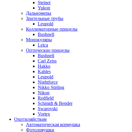
Steiner
Yukon
Дальномеры
Зрительные трубы
Leupold
Коллиматорные прицелы
Bushnell
Монокуляры
Leica
Оптические прицелы
Bushnell
Carl Zeiss
Hakko
Kahles
Leupold
Nightforce
Nikko Stirling
Nikon
Redfield
Schmidt & Bender
Swarovski
Vortex
Охотхозяйствам
Автоматическая кормушка
Фотоловушки