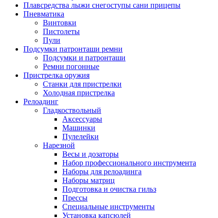
Плавсредства лыжи снегоступы сани прицепы
Пневматика
Винтовки
Пистолеты
Пули
Подсумки патронташи ремни
Подсумки и патронташи
Ремни погонные
Пристрелка оружия
Станки для пристрелки
Холодная пристрелка
Релоадинг
Гладкоствольный
Аксессуары
Машинки
Пулелейки
Нарезной
Весы и дозаторы
Набор профессионального инструмента
Наборы для релоадинга
Наборы матриц
Подготовка и очистка гильз
Прессы
Специальные инструменты
Установка капсюлей