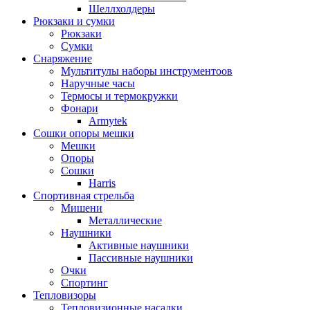
Шеллхолдеры
Рюкзаки и сумки
Рюкзаки
Сумки
Снаряжение
Мультитулы наборы инструментоов
Наручные часы
Термосы и термокружки
Фонари
Armytek
Сошки опоры мешки
Мешки
Опоры
Сошки
Harris
Спортивная стрельба
Мишени
Металлические
Наушники
Активные наушники
Пассивные наушники
Очки
Спортинг
Тепловизоры
Тепловизионные насадки