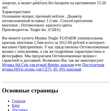
энергии, и может работать без батареек на протяжении 15-20
лет.
Характеристики:
Основание мушки: прочный нейлон , Диаметр
оптоволоконной вставки: 1.5 мм , Способ крепления:
винтовое , Оптоволокно: красного цвета.
Производитель: Truglo Inc. (США)
Вы можете купить Мушка Truglo TG954DR универсальная,
красная, винтовая 1,5мм всего за 1012.00 рублей в интернет-
магазине Opticspremium. У нас представлены Оптоволоконные
мушки с описаниями, а так же подробные характеристики и
фотографии. Мы предлагаем Оптоволоконные мушки с
гарантией и доставкой. Возможно Вас так же заинтересуют
Мушка Stil Crin для ружей Beretta, красная
или
Пистолетная
мушка HiViz целик для CZ75, 85, Р01 красный
.
Основные
страницы
Главная
Блог
Доставка