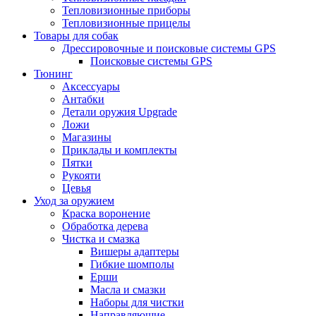
Тепловизионные приборы
Тепловизионные прицелы
Товары для собак
Дрессировочные и поисковые системы GPS
Поисковые системы GPS
Тюнинг
Аксессуары
Антабки
Детали оружия Upgrade
Ложи
Магазины
Приклады и комплекты
Пятки
Рукояти
Цевья
Уход за оружием
Краска воронение
Обработка дерева
Чистка и смазка
Вишеры адаптеры
Гибкие шомполы
Ерши
Масла и смазки
Наборы для чистки
Направляющие