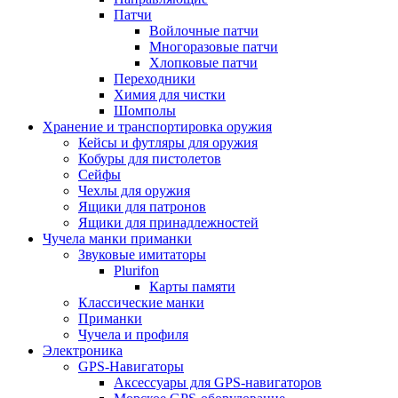
Патчи
Войлочные патчи
Многоразовые патчи
Хлопковые патчи
Переходники
Химия для чистки
Шомполы
Хранение и транспортировка оружия
Кейсы и футляры для оружия
Кобуры для пистолетов
Сейфы
Чехлы для оружия
Ящики для патронов
Ящики для принадлежностей
Чучела манки приманки
Звуковые имитаторы
Plurifon
Карты памяти
Классические манки
Приманки
Чучела и профиля
Электроника
GPS-Навигаторы
Аксессуары для GPS-навигаторов