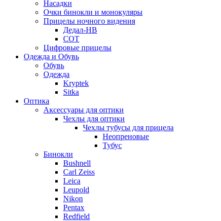
Насадки
Очки бинокли и монокуляры
Прицелы ночного видения
Дедал-НВ
СОТ
Цифровые прицелы
Одежда и Обувь
Обувь
Одежда
Kryptek
Sitka
Оптика
Аксессуары для оптики
Чехлы для оптики
Чехлы тубусы для прицела
Неопреновые
Тубус
Бинокли
Bushnell
Carl Zeiss
Leica
Leupold
Nikon
Pentax
Redfield