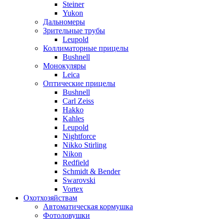
Steiner
Yukon
Дальномеры
Зрительные трубы
Leupold
Коллиматорные прицелы
Bushnell
Монокуляры
Leica
Оптические прицелы
Bushnell
Carl Zeiss
Hakko
Kahles
Leupold
Nightforce
Nikko Stirling
Nikon
Redfield
Schmidt & Bender
Swarovski
Vortex
Охотхозяйствам
Автоматическая кормушка
Фотоловушки