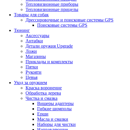
Тепловизионные приборы
Тепловизионные прицелы
Товары для собак
Дрессировочные и поисковые системы GPS
Поисковые системы GPS
Тюнинг
Аксессуары
Антабки
Детали оружия Upgrade
Ложи
Магазины
Приклады и комплекты
Пятки
Рукояти
Цевья
Уход за оружием
Краска воронение
Обработка дерева
Чистка и смазка
Вишеры адаптеры
Гибкие шомполы
Ерши
Масла и смазки
Наборы для чистки
Направляющие