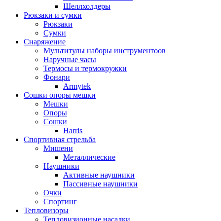
Шеллхолдеры
Рюкзаки и сумки
Рюкзаки
Сумки
Снаряжение
Мультитулы наборы инструментоов
Наручные часы
Термосы и термокружки
Фонари
Armytek
Сошки опоры мешки
Мешки
Опоры
Сошки
Harris
Спортивная стрельба
Мишени
Металлические
Наушники
Активные наушники
Пассивные наушники
Очки
Спортинг
Тепловизоры
Тепловизионные насадки