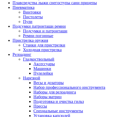
Плавсредства лыжи снегоступы сани прицепы
Пневматика
Винтовки
Пистолеты
Пули
Подсумки патронташи ремни
Подсумки и патронташи
Ремни погонные
Пристрелка оружия
Станки для пристрелки
Холодная пристрелка
Релоадинг
Гладкоствольный
Аксессуары
Машинки
Пулелейки
Нарезной
Весы и дозаторы
Набор профессионального инструмента
Наборы для релоадинга
Наборы матриц
Подготовка и очистка гильз
Прессы
Специальные инструменты
Установка капсюлей