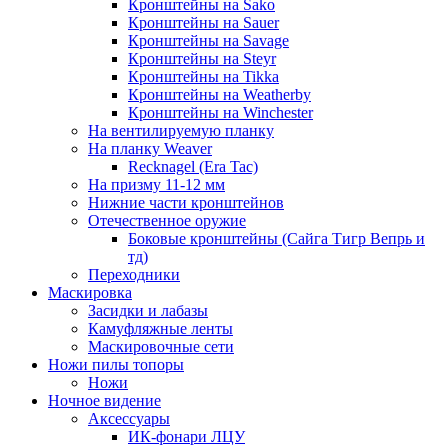
Кронштейны на Sako
Кронштейны на Sauer
Кронштейны на Savage
Кронштейны на Steyr
Кронштейны на Tikka
Кронштейны на Weatherby
Кронштейны на Winchester
На вентилируемую планку
На планку Weaver
Recknagel (Era Tac)
На призму 11-12 мм
Нижние части кронштейнов
Отечественное оружие
Боковые кронштейны (Сайга Тигр Вепрь и
тд)
Переходники
Маскировка
Засидки и лабазы
Камуфляжные ленты
Маскировочные сети
Ножи пилы топоры
Ножи
Ночное видение
Аксессуары
ИК-фонари ЛЦУ