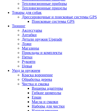
Тепловизионные приборы
Тепловизионные прицелы
Товары для собак
Дрессировочные и поисковые системы GPS
Поисковые системы GPS
Тюнинг
Аксессуары
Антабки
Детали оружия Upgrade
Ложи
Магазины
Приклады и комплекты
Пятки
Рукояти
Цевья
Уход за оружием
Краска воронение
Обработка дерева
Чистка и смазка
Вишеры адаптеры
Гибкие шомполы
Ерши
Масла и смазки
Наборы для чистки
Направляющие