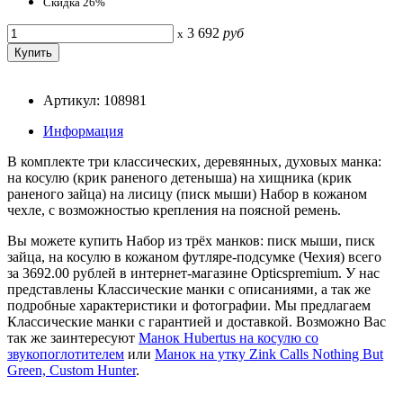
Скидка 26%
3 692
руб
x
Артикул: 108981
Информация
В комплекте три классических, деревянных, духовых манка:
на косулю (крик раненого детеныша) на хищника (крик
раненого зайца) на лисицу (писк мыши) Набор в кожаном
чехле, с возможностью крепления на поясной ремень.
Вы можете купить Набор из трёх манков: писк мыши, писк
зайца, на косулю в кожаном футляре-подсумке (Чехия) всего
за 3692.00 рублей в интернет-магазине Opticspremium. У нас
представлены Классические манки с описаниями, а так же
подробные характеристики и фотографии. Мы предлагаем
Классические манки с гарантией и доставкой. Возможно Вас
так же заинтересуют
Манок Hubertus на косулю со
звукопоглотителем
или
Манок на утку Zink Calls Nothing But
Green, Custom Hunter
.