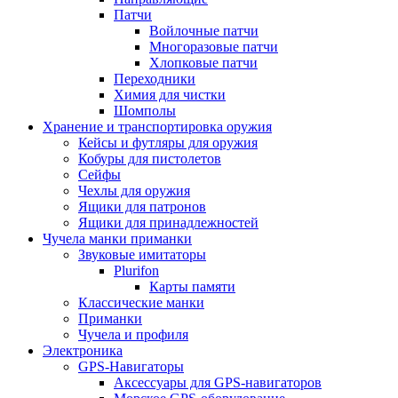
Патчи
Войлочные патчи
Многоразовые патчи
Хлопковые патчи
Переходники
Химия для чистки
Шомполы
Хранение и транспортировка оружия
Кейсы и футляры для оружия
Кобуры для пистолетов
Сейфы
Чехлы для оружия
Ящики для патронов
Ящики для принадлежностей
Чучела манки приманки
Звуковые имитаторы
Plurifon
Карты памяти
Классические манки
Приманки
Чучела и профиля
Электроника
GPS-Навигаторы
Аксессуары для GPS-навигаторов