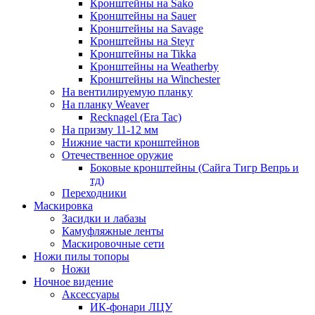
Кронштейны на Sako
Кронштейны на Sauer
Кронштейны на Savage
Кронштейны на Steyr
Кронштейны на Tikka
Кронштейны на Weatherby
Кронштейны на Winchester
На вентилируемую планку
На планку Weaver
Recknagel (Era Tac)
На призму 11-12 мм
Нижние части кронштейнов
Отечественное оружие
Боковые кронштейны (Сайга Тигр Вепрь и
тд)
Переходники
Маскировка
Засидки и лабазы
Камуфляжные ленты
Маскировочные сети
Ножи пилы топоры
Ножи
Ночное видение
Аксессуары
ИК-фонари ЛЦУ