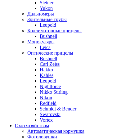
Steiner
Yukon
Дальномеры
Зрительные трубы
Leupold
Коллиматорные прицелы
Bushnell
Монокуляры
Leica
Оптические прицелы
Bushnell
Carl Zeiss
Hakko
Kahles
Leupold
Nightforce
Nikko Stirling
Nikon
Redfield
Schmidt & Bender
Swarovski
Vortex
Охотхозяйствам
Автоматическая кормушка
Фотоловушки