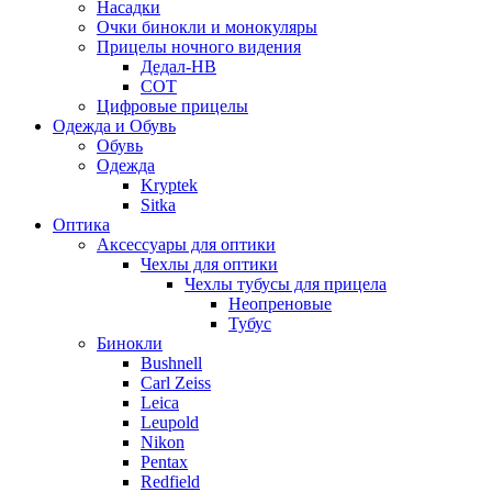
Насадки
Очки бинокли и монокуляры
Прицелы ночного видения
Дедал-НВ
СОТ
Цифровые прицелы
Одежда и Обувь
Обувь
Одежда
Kryptek
Sitka
Оптика
Аксессуары для оптики
Чехлы для оптики
Чехлы тубусы для прицела
Неопреновые
Тубус
Бинокли
Bushnell
Carl Zeiss
Leica
Leupold
Nikon
Pentax
Redfield