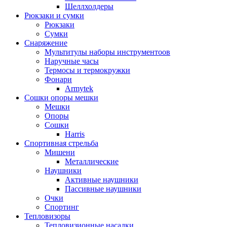
Шеллхолдеры
Рюкзаки и сумки
Рюкзаки
Сумки
Снаряжение
Мультитулы наборы инструментоов
Наручные часы
Термосы и термокружки
Фонари
Armytek
Сошки опоры мешки
Мешки
Опоры
Сошки
Harris
Спортивная стрельба
Мишени
Металлические
Наушники
Активные наушники
Пассивные наушники
Очки
Спортинг
Тепловизоры
Тепловизионные насадки