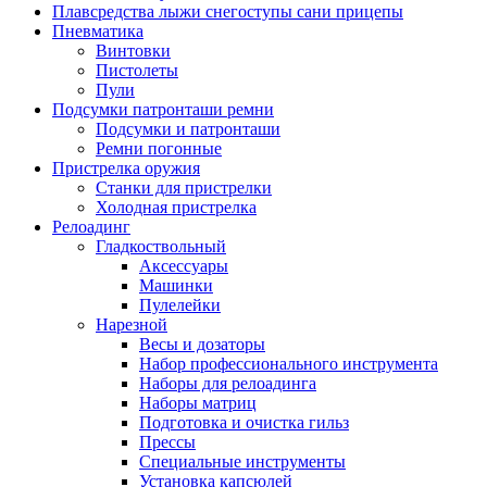
Плавсредства лыжи снегоступы сани прицепы
Пневматика
Винтовки
Пистолеты
Пули
Подсумки патронташи ремни
Подсумки и патронташи
Ремни погонные
Пристрелка оружия
Станки для пристрелки
Холодная пристрелка
Релоадинг
Гладкоствольный
Аксессуары
Машинки
Пулелейки
Нарезной
Весы и дозаторы
Набор профессионального инструмента
Наборы для релоадинга
Наборы матриц
Подготовка и очистка гильз
Прессы
Специальные инструменты
Установка капсюлей