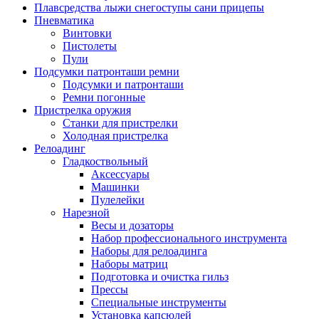
Плавсредства лыжи снегоступы сани прицепы
Пневматика
Винтовки
Пистолеты
Пули
Подсумки патронташи ремни
Подсумки и патронташи
Ремни погонные
Пристрелка оружия
Станки для пристрелки
Холодная пристрелка
Релоадинг
Гладкоствольный
Аксессуары
Машинки
Пулелейки
Нарезной
Весы и дозаторы
Набор профессионального инструмента
Наборы для релоадинга
Наборы матриц
Подготовка и очистка гильз
Прессы
Специальные инструменты
Установка капсюлей