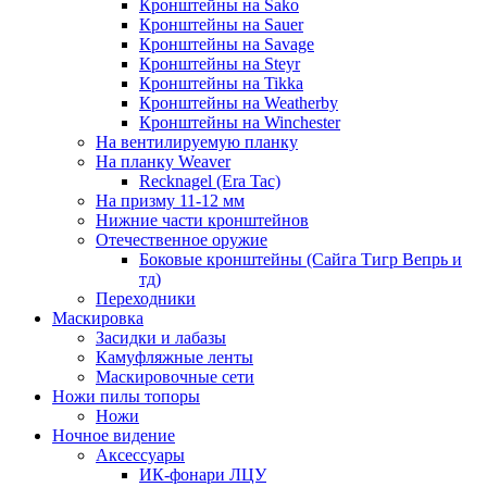
Кронштейны на Sako
Кронштейны на Sauer
Кронштейны на Savage
Кронштейны на Steyr
Кронштейны на Tikka
Кронштейны на Weatherby
Кронштейны на Winchester
На вентилируемую планку
На планку Weaver
Recknagel (Era Tac)
На призму 11-12 мм
Нижние части кронштейнов
Отечественное оружие
Боковые кронштейны (Сайга Тигр Вепрь и
тд)
Переходники
Маскировка
Засидки и лабазы
Камуфляжные ленты
Маскировочные сети
Ножи пилы топоры
Ножи
Ночное видение
Аксессуары
ИК-фонари ЛЦУ