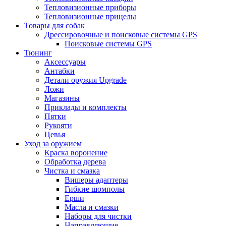
Тепловизионные приборы
Тепловизионные прицелы
Товары для собак
Дрессировочные и поисковые системы GPS
Поисковые системы GPS
Тюнинг
Аксессуары
Антабки
Детали оружия Upgrade
Ложи
Магазины
Приклады и комплекты
Пятки
Рукояти
Цевья
Уход за оружием
Краска воронение
Обработка дерева
Чистка и смазка
Вишеры адаптеры
Гибкие шомполы
Ерши
Масла и смазки
Наборы для чистки
Направляющие