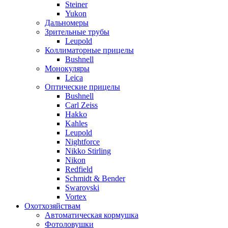
Steiner
Yukon
Дальномеры
Зрительные трубы
Leupold
Коллиматорные прицелы
Bushnell
Монокуляры
Leica
Оптические прицелы
Bushnell
Carl Zeiss
Hakko
Kahles
Leupold
Nightforce
Nikko Stirling
Nikon
Redfield
Schmidt & Bender
Swarovski
Vortex
Охотхозяйствам
Автоматическая кормушка
Фотоловушки