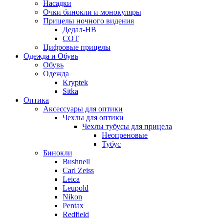
Насадки
Очки бинокли и монокуляры
Прицелы ночного видения
Дедал-НВ
СОТ
Цифровые прицелы
Одежда и Обувь
Обувь
Одежда
Kryptek
Sitka
Оптика
Аксессуары для оптики
Чехлы для оптики
Чехлы тубусы для прицела
Неопреновые
Тубус
Бинокли
Bushnell
Carl Zeiss
Leica
Leupold
Nikon
Pentax
Redfield