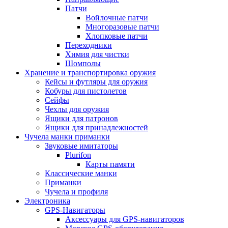
Патчи
Войлочные патчи
Многоразовые патчи
Хлопковые патчи
Переходники
Химия для чистки
Шомполы
Хранение и транспортировка оружия
Кейсы и футляры для оружия
Кобуры для пистолетов
Сейфы
Чехлы для оружия
Ящики для патронов
Ящики для принадлежностей
Чучела манки приманки
Звуковые имитаторы
Plurifon
Карты памяти
Классические манки
Приманки
Чучела и профиля
Электроника
GPS-Навигаторы
Аксессуары для GPS-навигаторов