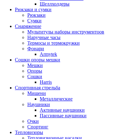
Шеллхолдеры
Рюкзаки и сумки
Рюкзаки
Сумки
Снаряжение
Мультитулы наборы инструментоов
Наручные часы
Термосы и термокружки
Фонари
Armytek
Сошки опоры мешки
Мешки
Опоры
Сошки
Harris
Спортивная стрельба
Мишени
Металлические
Наушники
Активные наушники
Пассивные наушники
Очки
Спортинг
Тепловизоры
Тепловизионные насадки