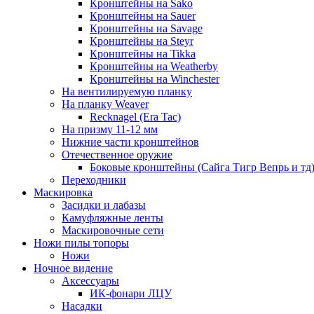
Кронштейны на Sako
Кронштейны на Sauer
Кронштейны на Savage
Кронштейны на Steyr
Кронштейны на Tikka
Кронштейны на Weatherby
Кронштейны на Winchester
На вентилируемую планку
На планку Weaver
Recknagel (Era Tac)
На призму 11-12 мм
Нижние части кронштейнов
Отечественное оружие
Боковые кронштейны (Сайга Тигр Вепрь и тд
Переходники
Маскировка
Засидки и лабазы
Камуфляжные ленты
Маскировочные сети
Ножи пилы топоры
Ножи
Ночное видение
Аксессуары
ИК-фонари ЛЦУ
Насадки