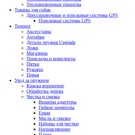
Тепловизионные прицелы
Товары для собак
Дрессировочные и поисковые системы GPS
Поисковые системы GPS
Тюнинг
Аксессуары
Антабки
Детали оружия Upgrade
Ложи
Магазины
Приклады и комплекты
Пятки
Рукояти
Цевья
Уход за оружием
Краска воронение
Обработка дерева
Чистка и смазка
Вишеры адаптеры
Гибкие шомполы
Ерши
Масла и смазки
Наборы для чистки
Направляющие
Патчи