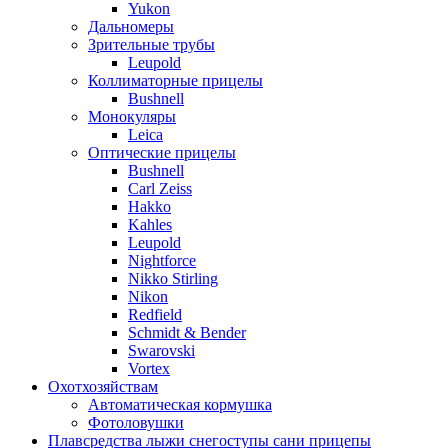
Yukon
Дальномеры
Зрительные трубы
Leupold
Коллиматорные прицелы
Bushnell
Монокуляры
Leica
Оптические прицелы
Bushnell
Carl Zeiss
Hakko
Kahles
Leupold
Nightforce
Nikko Stirling
Nikon
Redfield
Schmidt & Bender
Swarovski
Vortex
Охотхозяйствам
Автоматическая кормушка
Фотоловушки
Плавсредства лыжи снегоступы сани прицепы