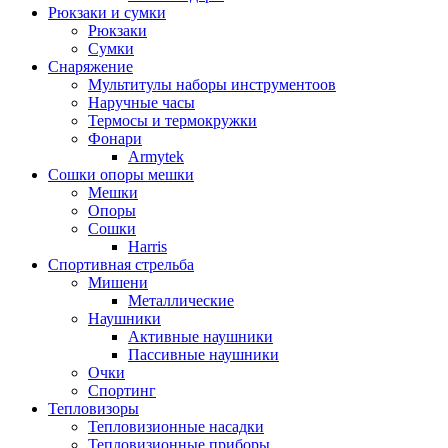
Рюкзаки и сумки
Рюкзаки
Сумки
Снаряжение
Мультитулы наборы инструментоов
Наручные часы
Термосы и термокружки
Фонари
Armytek
Сошки опоры мешки
Мешки
Опоры
Сошки
Harris
Спортивная стрельба
Мишени
Металлические
Наушники
Активные наушники
Пассивные наушники
Очки
Спортинг
Тепловизоры
Тепловизионные насадки
Тепловизионные приборы