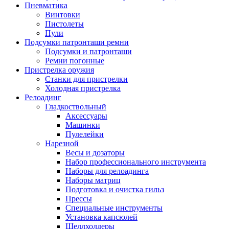
Пневматика
Винтовки
Пистолеты
Пули
Подсумки патронташи ремни
Подсумки и патронташи
Ремни погонные
Пристрелка оружия
Станки для пристрелки
Холодная пристрелка
Релоадинг
Гладкоствольный
Аксессуары
Машинки
Пулелейки
Нарезной
Весы и дозаторы
Набор профессионального инструмента
Наборы для релоадинга
Наборы матриц
Подготовка и очистка гильз
Прессы
Специальные инструменты
Установка капсюлей
Шеллхолдеры