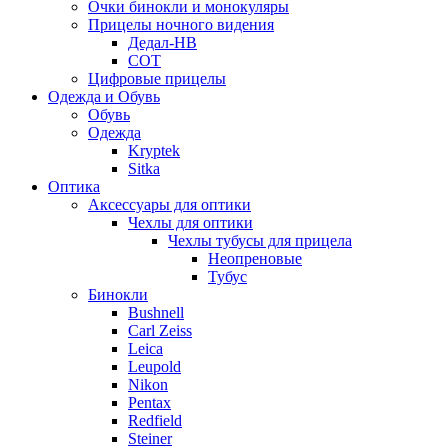
Очки бинокли и монокуляры
Прицелы ночного видения
Дедал-НВ
СОТ
Цифровые прицелы
Одежда и Обувь
Обувь
Одежда
Kryptek
Sitka
Оптика
Аксессуары для оптики
Чехлы для оптики
Чехлы тубусы для прицела
Неопреновые
Тубус
Бинокли
Bushnell
Carl Zeiss
Leica
Leupold
Nikon
Pentax
Redfield
Steiner