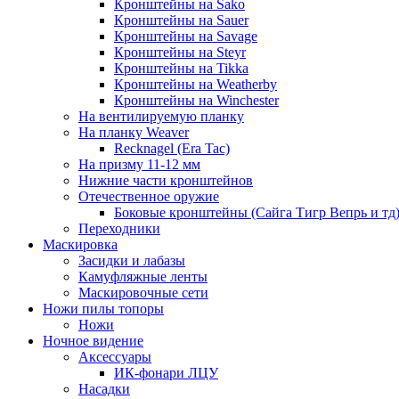
Кронштейны на Sako
Кронштейны на Sauer
Кронштейны на Savage
Кронштейны на Steyr
Кронштейны на Tikka
Кронштейны на Weatherby
Кронштейны на Winchester
На вентилируемую планку
На планку Weaver
Recknagel (Era Tac)
На призму 11-12 мм
Нижние части кронштейнов
Отечественное оружие
Боковые кронштейны (Сайга Тигр Вепрь и тд
Переходники
Маскировка
Засидки и лабазы
Камуфляжные ленты
Маскировочные сети
Ножи пилы топоры
Ножи
Ночное видение
Аксессуары
ИК-фонари ЛЦУ
Насадки