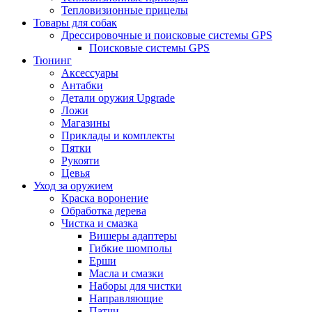
Тепловизионные прицелы
Товары для собак
Дрессировочные и поисковые системы GPS
Поисковые системы GPS
Тюнинг
Аксессуары
Антабки
Детали оружия Upgrade
Ложи
Магазины
Приклады и комплекты
Пятки
Рукояти
Цевья
Уход за оружием
Краска воронение
Обработка дерева
Чистка и смазка
Вишеры адаптеры
Гибкие шомполы
Ерши
Масла и смазки
Наборы для чистки
Направляющие
Патчи