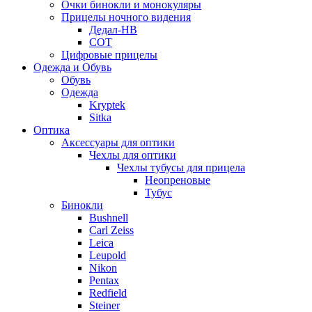
Очки бинокли и монокуляры
Прицелы ночного видения
Дедал-НВ
СОТ
Цифровые прицелы
Одежда и Обувь
Обувь
Одежда
Kryptek
Sitka
Оптика
Аксессуары для оптики
Чехлы для оптики
Чехлы тубусы для прицела
Неопреновые
Тубус
Бинокли
Bushnell
Carl Zeiss
Leica
Leupold
Nikon
Pentax
Redfield
Steiner