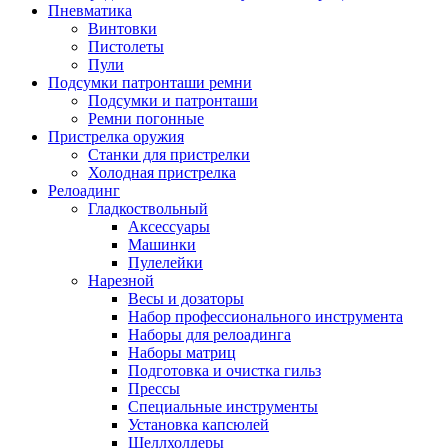
Пневматика
Винтовки
Пистолеты
Пули
Подсумки патронташи ремни
Подсумки и патронташи
Ремни погонные
Пристрелка оружия
Станки для пристрелки
Холодная пристрелка
Релоадинг
Гладкоствольный
Аксессуары
Машинки
Пулелейки
Нарезной
Весы и дозаторы
Набор профессионального инструмента
Наборы для релоадинга
Наборы матриц
Подготовка и очистка гильз
Прессы
Специальные инструменты
Установка капсюлей
Шеллхолдеры