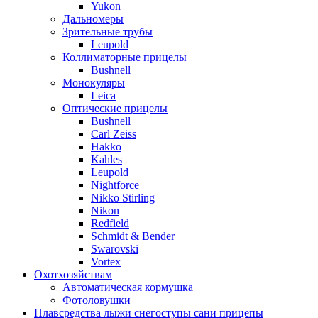
Yukon
Дальномеры
Зрительные трубы
Leupold
Коллиматорные прицелы
Bushnell
Монокуляры
Leica
Оптические прицелы
Bushnell
Carl Zeiss
Hakko
Kahles
Leupold
Nightforce
Nikko Stirling
Nikon
Redfield
Schmidt & Bender
Swarovski
Vortex
Охотхозяйствам
Автоматическая кормушка
Фотоловушки
Плавсредства лыжи снегоступы сани прицепы