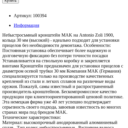
Артикул: 100394
Информация
Небыстросъмный кронштейн MAK на Antonio Zoli 1900,
кольца 30 мм (высокий) - идеально подходит для установки
прицелов без необходимости демонтажа. Особенности:
Постоянная установка обеспечивает более надежную и
долговечную фиксацию без потери точности посадки
Устанавливается на ствольную коробку и закрепляется
винтами Кронштейн предназначен для установки прицелов с
диаметром осевой трубки 30 мм Компания MAK (Германия)
специализируется только на производстве качественных
креплений из стали и легких сплавов на различные виды
оружия. Пожалуй, самы известный и распространенный
производитель кронштейнов. Бескомпромиссное качество
продукции при клиентоориентированной ценовой политике.
Эта немецкая фирма уже 40 лет успешно подтверждает
серьезность своего подхода, завоевав известность во многих
странах мира под брендом MAK.
Технические характеристики:
Материал: высокопрочный анодированный алюминиевый
сплав , Тип колец: небыстросъемные , Растояние выноса