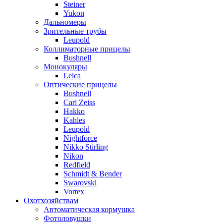
Steiner
Yukon
Дальномеры
Зрительные трубы
Leupold
Коллиматорные прицелы
Bushnell
Монокуляры
Leica
Оптические прицелы
Bushnell
Carl Zeiss
Hakko
Kahles
Leupold
Nightforce
Nikko Stirling
Nikon
Redfield
Schmidt & Bender
Swarovski
Vortex
Охотхозяйствам
Автоматическая кормушка
Фотоловушки