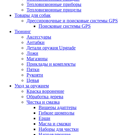
Тепловизионные приборы
Тепловизионные прицелы
Товары для собак
Дрессировочные и поисковые системы GPS
Поисковые системы GPS
Тюнинг
Аксессуары
Антабки
Детали оружия Upgrade
Ложи
Магазины
Приклады и комплекты
Пятки
Рукояти
Цевья
Уход за оружием
Краска воронение
Обработка дерева
Чистка и смазка
Вишеры адаптеры
Гибкие шомполы
Ерши
Масла и смазки
Наборы для чистки
Направляющие