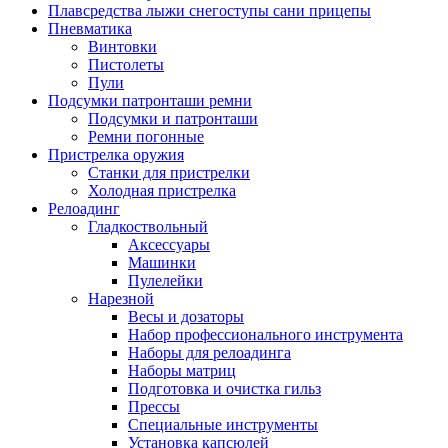
Плавсредства лыжи снегоступы сани прицепы
Пневматика
Винтовки
Пистолеты
Пули
Подсумки патронташи ремни
Подсумки и патронташи
Ремни погонные
Пристрелка оружия
Станки для пристрелки
Холодная пристрелка
Релоадинг
Гладкоствольный
Аксессуары
Машинки
Пулелейки
Нарезной
Весы и дозаторы
Набор профессионального инструмента
Наборы для релоадинга
Наборы матриц
Подготовка и очистка гильз
Прессы
Специальные инструменты
Установка капсюлей