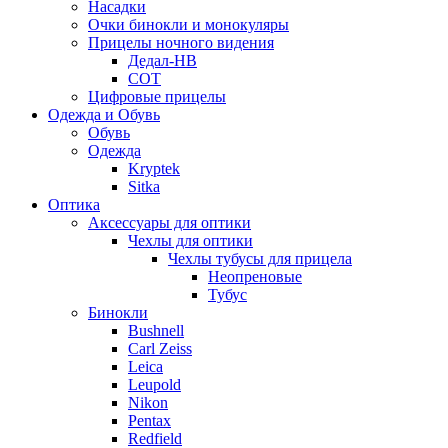
Насадки
Очки бинокли и монокуляры
Прицелы ночного видения
Дедал-НВ
СОТ
Цифровые прицелы
Одежда и Обувь
Обувь
Одежда
Kryptek
Sitka
Оптика
Аксессуары для оптики
Чехлы для оптики
Чехлы тубусы для прицела
Неопреновые
Тубус
Бинокли
Bushnell
Carl Zeiss
Leica
Leupold
Nikon
Pentax
Redfield