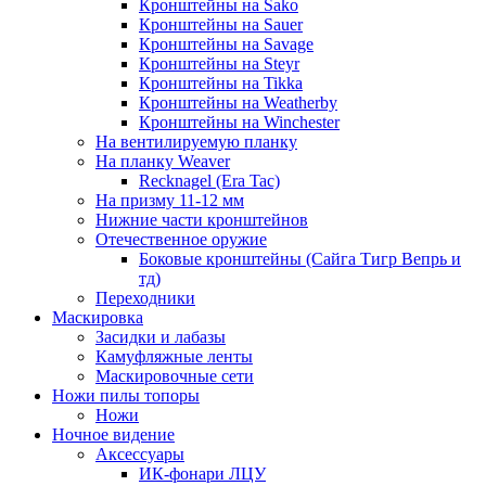
Кронштейны на Sako
Кронштейны на Sauer
Кронштейны на Savage
Кронштейны на Steyr
Кронштейны на Tikka
Кронштейны на Weatherby
Кронштейны на Winchester
На вентилируемую планку
На планку Weaver
Recknagel (Era Tac)
На призму 11-12 мм
Нижние части кронштейнов
Отечественное оружие
Боковые кронштейны (Сайга Тигр Вепрь и
тд)
Переходники
Маскировка
Засидки и лабазы
Камуфляжные ленты
Маскировочные сети
Ножи пилы топоры
Ножи
Ночное видение
Аксессуары
ИК-фонари ЛЦУ