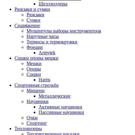
Шеллхолдеры
Рюкзаки и сумки
Рюкзаки
Сумки
Снаряжение
Мультитулы наборы инструментоов
Наручные часы
Термосы и термокружки
Фонари
Armytek
Сошки опоры мешки
Мешки
Опоры
Сошки
Harris
Спортивная стрельба
Мишени
Металлические
Наушники
Активные наушники
Пассивные наушники
Очки
Спортинг
Тепловизоры
Тепловизионные насадки