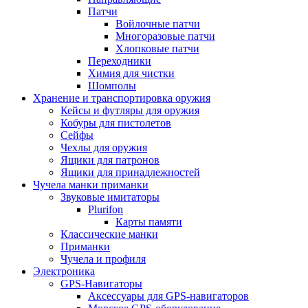
Патчи
Войлочные патчи
Многоразовые патчи
Хлопковые патчи
Переходники
Химия для чистки
Шомполы
Хранение и транспортировка оружия
Кейсы и футляры для оружия
Кобуры для пистолетов
Сейфы
Чехлы для оружия
Ящики для патронов
Ящики для принадлежностей
Чучела манки приманки
Звуковые имитаторы
Plurifon
Карты памяти
Классические манки
Приманки
Чучела и профиля
Электроника
GPS-Навигаторы
Аксессуары для GPS-навигаторов