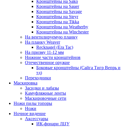
Кронштейны на Sako
Кронштейны на Sauer
Кронштейны на Savage
Кронштейны на Steyr
Кронштейны на Tikka
Кронштейны на Weatherby
Кронштейны на Winchester
На вентилируемую планку
На планку Weaver
Recknagel (Era Tac)
На призму 11-12 мм
Нижние части кронштейнов
Отечественное оружие
Боковые кронштейны (Сайга Тигр Вепрь и
тд)
Переходники
Маскировка
Засидки и лабазы
Камуфляжные ленты
Маскировочные сети
Ножи пилы топоры
Ножи
Ночное видение
Аксессуары
ИК-фонари ЛЦУ