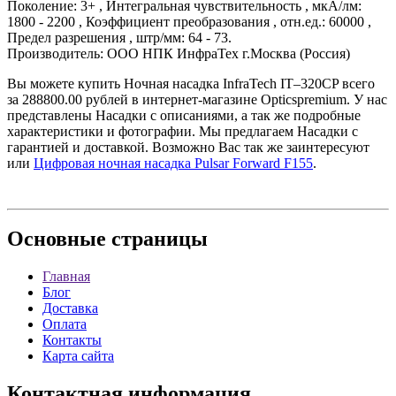
Поколение: 3+ , Интегральная чувствительность , мкА/лм:
1800 - 2200 , Коэффициент преобразования , отн.ед.: 60000 ,
Предел разрешения , штр/мм: 64 - 73.
Производитель: ООО НПК ИнфраТех г.Москва (Россия)
Вы можете купить Ночная насадка InfraTech IT–320CP всего
за 288800.00 рублей в интернет-магазине Opticspremium. У нас
представлены Насадки с описаниями, а так же подробные
характеристики и фотографии. Мы предлагаем Насадки с
гарантией и доставкой. Возможно Вас так же заинтересуют
или
Цифровая ночная насадка Pulsar Forward F155
.
Основные
страницы
Главная
Блог
Доставка
Оплата
Контакты
Карта сайта
Контактная
информация