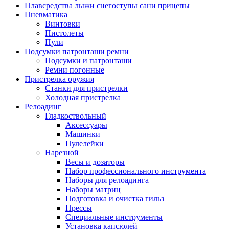
Плавсредства лыжи снегоступы сани прицепы
Пневматика
Винтовки
Пистолеты
Пули
Подсумки патронташи ремни
Подсумки и патронташи
Ремни погонные
Пристрелка оружия
Станки для пристрелки
Холодная пристрелка
Релоадинг
Гладкоствольный
Аксессуары
Машинки
Пулелейки
Нарезной
Весы и дозаторы
Набор профессионального инструмента
Наборы для релоадинга
Наборы матриц
Подготовка и очистка гильз
Прессы
Специальные инструменты
Установка капсюлей