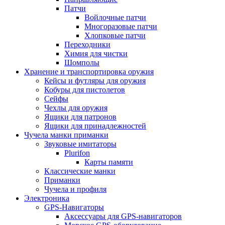
Патчи
Войлочные патчи
Многоразовые патчи
Хлопковые патчи
Переходники
Химия для чистки
Шомполы
Хранение и транспортировка оружия
Кейсы и футляры для оружия
Кобуры для пистолетов
Сейфы
Чехлы для оружия
Ящики для патронов
Ящики для принадлежностей
Чучела манки приманки
Звуковые имитаторы
Plurifon
Карты памяти
Классические манки
Приманки
Чучела и профиля
Электроника
GPS-Навигаторы
Аксессуары для GPS-навигаторов