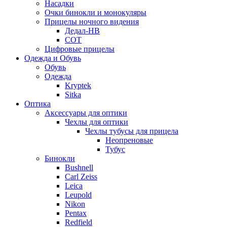
Насадки
Очки бинокли и монокуляры
Прицелы ночного видения
Дедал-НВ
СОТ
Цифровые прицелы
Одежда и Обувь
Обувь
Одежда
Kryptek
Sitka
Оптика
Аксессуары для оптики
Чехлы для оптики
Чехлы тубусы для прицела
Неопреновые
Тубус
Бинокли
Bushnell
Carl Zeiss
Leica
Leupold
Nikon
Pentax
Redfield