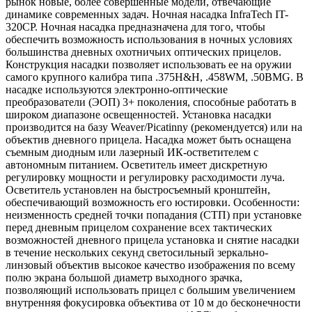
рынок новые, более совершенные модели, отвечающие
динамике современных задач. Ночная насадка InfraTech IT-
320CP. Ночная насадка предназначена для того, чтобы
обеспечить возможность использования в ночных условиях
большинства дневных охотничьих оптических прицелов.
Конструкция насадки позволяет использовать ее на оружии
самого крупного калибра типа .375H&H, .458WM, .50BMG. В
насадке используются электронно-оптические
преобразователи (ЭОП) 3+ поколения, способные работать в
широком диапазоне освещенностей. Установка насадки
производится на базу Weaver/Picatinny (рекомендуется) или на
объектив дневного прицела. Насадка может быть оснащена
съемным диодным или лазерный ИК-остветителем с
автономным питанием. Осветитель имеет дискретную
регулировку мощности и регулировку расходимости луча.
Осветитель установлен на быстросъемный кронштейн,
обеспечивающий возможность его юстировки. Особенности:
неизменность средней точки попадания (СТП) при установке
перед дневным прицелом сохранение всех тактических
возможностей дневного прицела установка и снятие насадки
в течение нескольких секунд светосильный зеркально-
линзовый объектив высокое качество изображения по всему
полю экрана большой диаметр выходного зрачка,
позволяющий использовать прицел с большим увеличением
внутренняя фокусировка объектива от 10 м до бесконечности