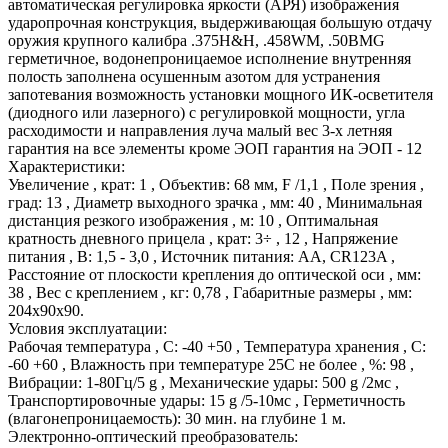
автоматическая регулировка яркости (АРЯ) изображения
ударопрочная конструкция, выдерживающая большую отдачу
оружия крупного калибра .375Н&H, .458WM, .50BMG
герметичное, водонепроницаемое исполнение внутренняя
полость заполнена осушенным азотом для устранения
запотевания возможность установки мощного ИК-осветителя
(диодного или лазерного) с регулировкой мощности, угла
расходимости и направления луча малый вес 3-х летняя
гарантия на все элементы кроме ЭОП гарантия на ЭОП - 12
Характеристики:
Увеличение , крат: 1 , Объектив: 68 мм, F /1,1 , Поле зрения ,
град: 13 , Диаметр выходного зрачка , мм: 40 , Минимальная
дистанция резкого изображения , м: 10 , Оптимальная
кратность дневного прицела , крат: 3÷ , 12 , Напряжение
питания , В: 1,5 - 3,0 , Источник питания: AA, CR123A ,
Расстояние от плоскости крепления до оптической оси , мм:
38 , Вес с креплением , кг: 0,78 , Габаритные размеры , мм:
204x90x90.
Условия эксплуатации:
Рабочая температура , С: -40 +50 , Температура хранения , С:
-60 +60 , Влажность при температуре 25С не более , %: 98 ,
Вибрации: 1-80Гц/5 g , Механические удары: 500 g /2мс ,
Транспортировочные удары: 15 g /5-10мс , Герметичность
(влагонепроницаемость): 30 мин. на глубине 1 м.
Электронно-оптический преобразователь: