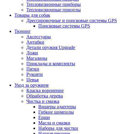
Тепловизионные приборы
Тепловизионные прицелы
Товары для собак
Дрессировочные и поисковые системы GPS
Поисковые системы GPS
Тюнинг
Аксессуары
Антабки
Детали оружия Upgrade
Ложи
Магазины
Приклады и комплекты
Пятки
Рукояти
Цевья
Уход за оружием
Краска воронение
Обработка дерева
Чистка и смазка
Вишеры адаптеры
Гибкие шомполы
Ерши
Масла и смазки
Наборы для чистки
Направляющие