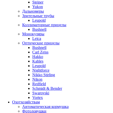
Steiner
Yukon
Дальномеры
Зрительные трубы
Leupold
Коллиматорные прицелы
Bushnell
Монокуляры
Leica
Оптические прицелы
Bushnell
Carl Zeiss
Hakko
Kahles
Leupold
Nightforce
Nikko Stirling
Nikon
Redfield
Schmidt & Bender
Swarovski
Vortex
Охотхозяйствам
Автоматическая кормушка
Фотоловушки