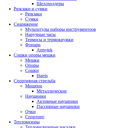
Шеллхолдеры
Рюкзаки и сумки
Рюкзаки
Сумки
Снаряжение
Мультитулы наборы инструментоов
Наручные часы
Термосы и термокружки
Фонари
Armytek
Сошки опоры мешки
Мешки
Опоры
Сошки
Harris
Спортивная стрельба
Мишени
Металлические
Наушники
Активные наушники
Пассивные наушники
Очки
Спортинг
Тепловизоры
Тепловизионные насадки