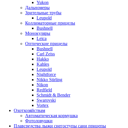
Yukon
Дальномеры
Зрительные трубы
Leupold
Коллиматорные прицелы
Bushnell
Монокуляры
Leica
Оптические прицелы
Bushnell
Carl Zeiss
Hakko
Kahles
Leupold
Nightforce
Nikko Stirling
Nikon
Redfield
Schmidt & Bender
Swarovski
Vortex
Охотхозяйствам
Автоматическая кормушка
Фотоловушки
Плавсредства лыжи снегоступы сани прицепы