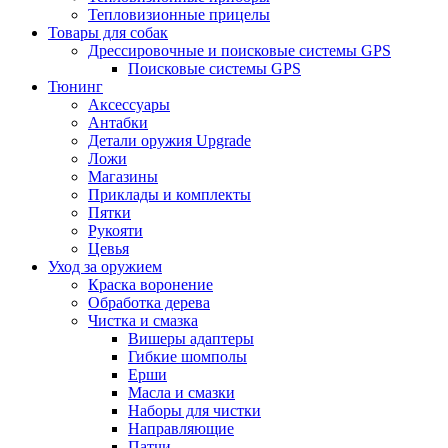
Тепловизионные прицелы
Товары для собак
Дрессировочные и поисковые системы GPS
Поисковые системы GPS
Тюнинг
Аксессуары
Антабки
Детали оружия Upgrade
Ложи
Магазины
Приклады и комплекты
Пятки
Рукояти
Цевья
Уход за оружием
Краска воронение
Обработка дерева
Чистка и смазка
Вишеры адаптеры
Гибкие шомполы
Ерши
Масла и смазки
Наборы для чистки
Направляющие
Патчи