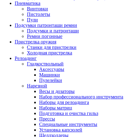
Пневматика
Винтовки
Пистолеты
Пули
Подсумки патронташи ремни
Подсумки и патронташи
Ремни погонные
Пристрелка оружия
Станки для пристрелки
Холодная пристрелка
Релоадинг
Гладкоствольный
Аксессуары
Машинки
Пулелейки
Нарезной
Весы и дозаторы
Набор профессионального инструмента
Наборы для релоадинга
Наборы матриц
Подготовка и очистка гильз
Прессы
Специальные инструменты
Установка капсюлей
Шеллхолдеры