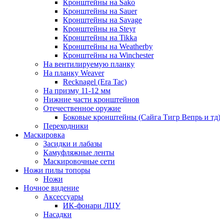
Кронштейны на Sako
Кронштейны на Sauer
Кронштейны на Savage
Кронштейны на Steyr
Кронштейны на Tikka
Кронштейны на Weatherby
Кронштейны на Winchester
На вентилируемую планку
На планку Weaver
Recknagel (Era Tac)
На призму 11-12 мм
Нижние части кронштейнов
Отечественное оружие
Боковые кронштейны (Сайга Тигр Вепрь и тд
Переходники
Маскировка
Засидки и лабазы
Камуфляжные ленты
Маскировочные сети
Ножи пилы топоры
Ножи
Ночное видение
Аксессуары
ИК-фонари ЛЦУ
Насадки