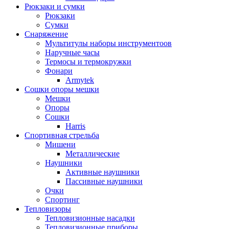
Рюкзаки и сумки
Рюкзаки
Сумки
Снаряжение
Мультитулы наборы инструментоов
Наручные часы
Термосы и термокружки
Фонари
Armytek
Сошки опоры мешки
Мешки
Опоры
Сошки
Harris
Спортивная стрельба
Мишени
Металлические
Наушники
Активные наушники
Пассивные наушники
Очки
Спортинг
Тепловизоры
Тепловизионные насадки
Тепловизионные приборы