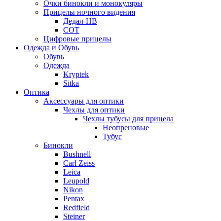
Очки бинокли и монокуляры
Прицелы ночного видения
Дедал-НВ
СОТ
Цифровые прицелы
Одежда и Обувь
Обувь
Одежда
Kryptek
Sitka
Оптика
Аксессуары для оптики
Чехлы для оптики
Чехлы тубусы для прицела
Неопреновые
Тубус
Бинокли
Bushnell
Carl Zeiss
Leica
Leupold
Nikon
Pentax
Redfield
Steiner