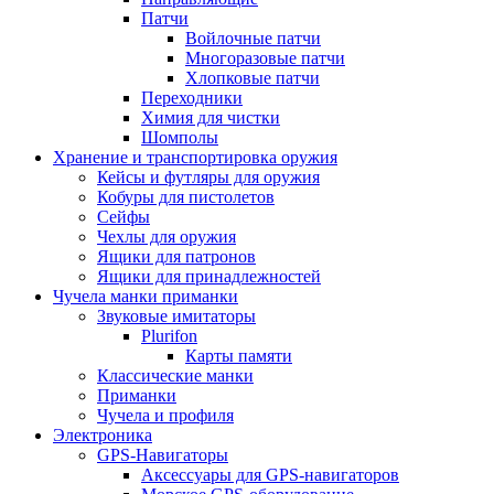
Патчи
Войлочные патчи
Многоразовые патчи
Хлопковые патчи
Переходники
Химия для чистки
Шомполы
Хранение и транспортировка оружия
Кейсы и футляры для оружия
Кобуры для пистолетов
Сейфы
Чехлы для оружия
Ящики для патронов
Ящики для принадлежностей
Чучела манки приманки
Звуковые имитаторы
Plurifon
Карты памяти
Классические манки
Приманки
Чучела и профиля
Электроника
GPS-Навигаторы
Аксессуары для GPS-навигаторов