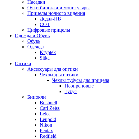
Насадки
Очки бинокли и монокуляры
Прицелы ночного видения
Дедал-НВ
СОТ
Цифровые прицелы
Одежда и Обувь
Обувь
Одежда
Kryptek
Sitka
Оптика
Аксессуары для оптики
Чехлы для оптики
Чехлы тубусы для прицела
Неопреновые
Тубус
Бинокли
Bushnell
Carl Zeiss
Leica
Leupold
Nikon
Pentax
Redfield