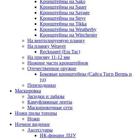
Кронштейны на Sako
Кронштейны на Sauer
Кронштейны на Savage
Кронштейны на Steyr
Кронштейны на Tikka
Кронштейны на Weatherby
Кронштейны на Winchester
На вентилируемую планку
На планку Weaver
Recknagel (Era Tac)
На призму 11-12 мм
Нижние части кронштейнов
Отечественное оружие
Боковые кронштейны (Сайга Тигр Вепрь и
тд)
Переходники
Маскировка
Засидки и лабазы
Камуфляжные ленты
Маскировочные сети
Ножи пилы топоры
Ножи
Ночное видение
Аксессуары
ИК-фонари ЛЦУ