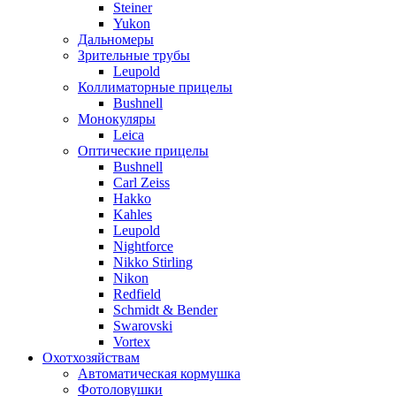
Steiner
Yukon
Дальномеры
Зрительные трубы
Leupold
Коллиматорные прицелы
Bushnell
Монокуляры
Leica
Оптические прицелы
Bushnell
Carl Zeiss
Hakko
Kahles
Leupold
Nightforce
Nikko Stirling
Nikon
Redfield
Schmidt & Bender
Swarovski
Vortex
Охотхозяйствам
Автоматическая кормушка
Фотоловушки