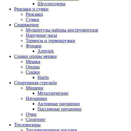
Шеллхолдеры
Рюкзаки и сумки
Рюкзаки
Сумки
Снаряжение
Мультитулы наборы инструментоов
Наручные часы
Термосы и термокружки
Фонари
Armytek
Сошки опоры мешки
Мешки
Опоры
Сошки
Harris
Спортивная стрельба
Мишени
Металлические
Наушники
Активные наушники
Пассивные наушники
Очки
Спортинг
Тепловизоры
Тепловизионные насадки