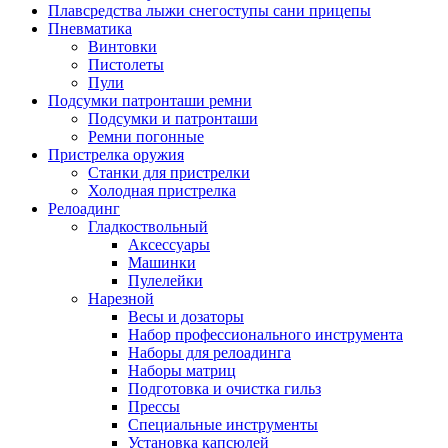
Плавсредства лыжи снегоступы сани прицепы
Пневматика
Винтовки
Пистолеты
Пули
Подсумки патронташи ремни
Подсумки и патронташи
Ремни погонные
Пристрелка оружия
Станки для пристрелки
Холодная пристрелка
Релоадинг
Гладкоствольный
Аксессуары
Машинки
Пулелейки
Нарезной
Весы и дозаторы
Набор профессионального инструмента
Наборы для релоадинга
Наборы матриц
Подготовка и очистка гильз
Прессы
Специальные инструменты
Установка капсюлей