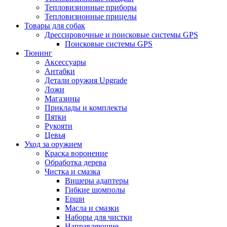
Тепловизионные приборы
Тепловизионные прицелы
Товары для собак
Дрессировочные и поисковые системы GPS
Поисковые системы GPS
Тюнинг
Аксессуары
Антабки
Детали оружия Upgrade
Ложи
Магазины
Приклады и комплекты
Пятки
Рукояти
Цевья
Уход за оружием
Краска воронение
Обработка дерева
Чистка и смазка
Вишеры адаптеры
Гибкие шомполы
Ерши
Масла и смазки
Наборы для чистки
Направляющие