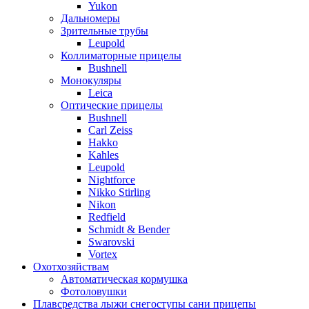
Yukon
Дальномеры
Зрительные трубы
Leupold
Коллиматорные прицелы
Bushnell
Монокуляры
Leica
Оптические прицелы
Bushnell
Carl Zeiss
Hakko
Kahles
Leupold
Nightforce
Nikko Stirling
Nikon
Redfield
Schmidt & Bender
Swarovski
Vortex
Охотхозяйствам
Автоматическая кормушка
Фотоловушки
Плавсредства лыжи снегоступы сани прицепы