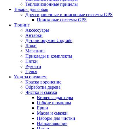
Тепловизионные прицелы
Товары для собак
Дрессировочные и поисковые системы GPS
Поисковые системы GPS
Тюнинг
Аксессуары
Антабки
Детали оружия Upgrade
Ложи
Магазины
Приклады и комплекты
Пятки
Рукояти
Цевья
Уход за оружием
Краска воронение
Обработка дерева
Чистка и смазка
Вишеры адаптеры
Гибкие шомполы
Ерши
Масла и смазки
Наборы для чистки
Направляющие
Патчи