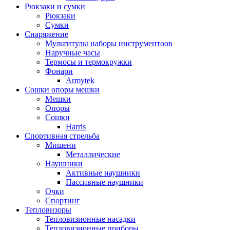
Рюкзаки и сумки
Рюкзаки
Сумки
Снаряжение
Мультитулы наборы инструментоов
Наручные часы
Термосы и термокружки
Фонари
Armytek
Сошки опоры мешки
Мешки
Опоры
Сошки
Harris
Спортивная стрельба
Мишени
Металлические
Наушники
Активные наушники
Пассивные наушники
Очки
Спортинг
Тепловизоры
Тепловизионные насадки
Тепловизионные приборы