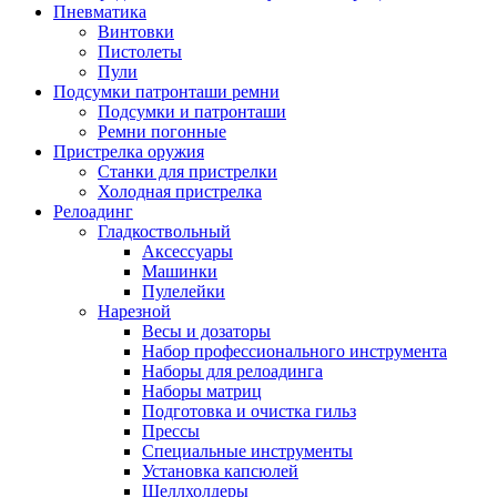
Пневматика
Винтовки
Пистолеты
Пули
Подсумки патронташи ремни
Подсумки и патронташи
Ремни погонные
Пристрелка оружия
Станки для пристрелки
Холодная пристрелка
Релоадинг
Гладкоствольный
Аксессуары
Машинки
Пулелейки
Нарезной
Весы и дозаторы
Набор профессионального инструмента
Наборы для релоадинга
Наборы матриц
Подготовка и очистка гильз
Прессы
Специальные инструменты
Установка капсюлей
Шеллхолдеры