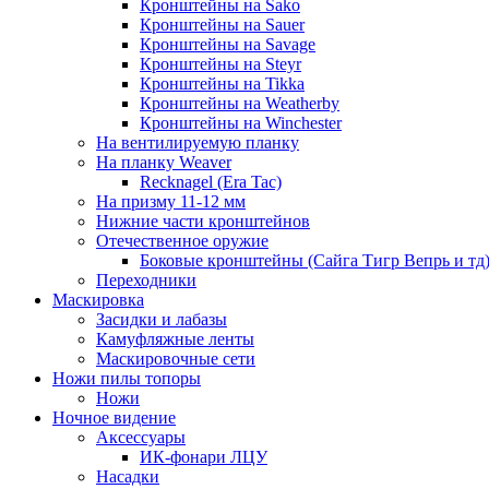
Кронштейны на Sako
Кронштейны на Sauer
Кронштейны на Savage
Кронштейны на Steyr
Кронштейны на Tikka
Кронштейны на Weatherby
Кронштейны на Winchester
На вентилируемую планку
На планку Weaver
Recknagel (Era Tac)
На призму 11-12 мм
Нижние части кронштейнов
Отечественное оружие
Боковые кронштейны (Сайга Тигр Вепрь и тд
Переходники
Маскировка
Засидки и лабазы
Камуфляжные ленты
Маскировочные сети
Ножи пилы топоры
Ножи
Ночное видение
Аксессуары
ИК-фонари ЛЦУ
Насадки