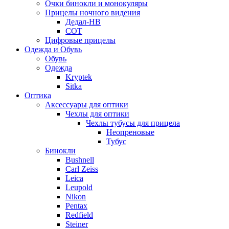
Очки бинокли и монокуляры
Прицелы ночного видения
Дедал-НВ
СОТ
Цифровые прицелы
Одежда и Обувь
Обувь
Одежда
Kryptek
Sitka
Оптика
Аксессуары для оптики
Чехлы для оптики
Чехлы тубусы для прицела
Неопреновые
Тубус
Бинокли
Bushnell
Carl Zeiss
Leica
Leupold
Nikon
Pentax
Redfield
Steiner