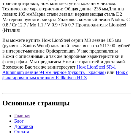
транспортировки, нож комплектуется кожаным чехлом.
Технические характеристики: Общая длина: 235 ммДлинна
лезвия: 105 ммМарка стали лезвия: нержавеющая сталь D2
Материал рукояти: микрта Упаковка: кожаный чехол Niolox: C
0.8 / Cr 12.7 / Mo 1.1 / V 0.9 / Nb 0.7 Производитель: Lionsteel
(Италия)
Вы можете купить Нож LionSteel серии M3 лезвие 105 мм
(рукоять - Santos Wood) кожаный чехол всего за 5117.00 рублей
в интернет-магазине Opticspremium. У нас представлены
Ножи с описаниями, а так же подробные характеристики и
фотографии. Мы предлагаем Ножи с гарантией и доставкой.
Возможно Вас так же заинтересуют
Нож LionSteel SR-1
Aluminium лезвие 94 мм черное (рукоять - красная)
или
Нож с
фиксированным клинком Fallkniven H1 Z
.
Основные
страницы
Главная
Блог
Доставка
Оплата