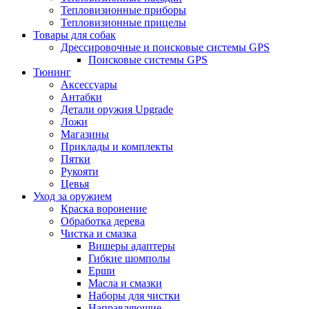
Тепловизионные приборы
Тепловизионные прицелы
Товары для собак
Дрессировочные и поисковые системы GPS
Поисковые системы GPS
Тюнинг
Аксессуары
Антабки
Детали оружия Upgrade
Ложи
Магазины
Приклады и комплекты
Пятки
Рукояти
Цевья
Уход за оружием
Краска воронение
Обработка дерева
Чистка и смазка
Вишеры адаптеры
Гибкие шомполы
Ерши
Масла и смазки
Наборы для чистки
Направляющие