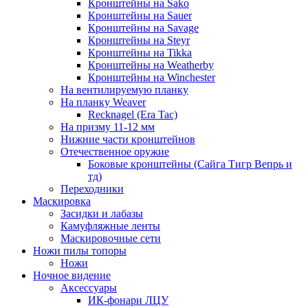
Кронштейны на Sako
Кронштейны на Sauer
Кронштейны на Savage
Кронштейны на Steyr
Кронштейны на Tikka
Кронштейны на Weatherby
Кронштейны на Winchester
На вентилируемую планку
На планку Weaver
Recknagel (Era Tac)
На призму 11-12 мм
Нижние части кронштейнов
Отечественное оружие
Боковые кронштейны (Сайга Тигр Вепрь и
тд)
Переходники
Маскировка
Засидки и лабазы
Камуфляжные ленты
Маскировочные сети
Ножи пилы топоры
Ножи
Ночное видение
Аксессуары
ИК-фонари ЛЦУ