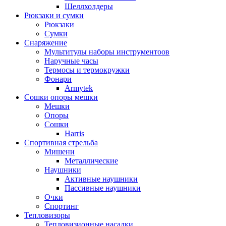
Шеллхолдеры
Рюкзаки и сумки
Рюкзаки
Сумки
Снаряжение
Мультитулы наборы инструментоов
Наручные часы
Термосы и термокружки
Фонари
Armytek
Сошки опоры мешки
Мешки
Опоры
Сошки
Harris
Спортивная стрельба
Мишени
Металлические
Наушники
Активные наушники
Пассивные наушники
Очки
Спортинг
Тепловизоры
Тепловизионные насадки