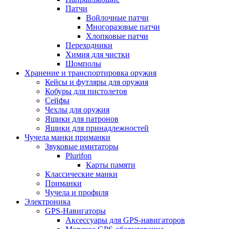
Патчи
Войлочные патчи
Многоразовые патчи
Хлопковые патчи
Переходники
Химия для чистки
Шомполы
Хранение и транспортировка оружия
Кейсы и футляры для оружия
Кобуры для пистолетов
Сейфы
Чехлы для оружия
Ящики для патронов
Ящики для принадлежностей
Чучела манки приманки
Звуковые имитаторы
Plurifon
Карты памяти
Классические манки
Приманки
Чучела и профиля
Электроника
GPS-Навигаторы
Аксессуары для GPS-навигаторов