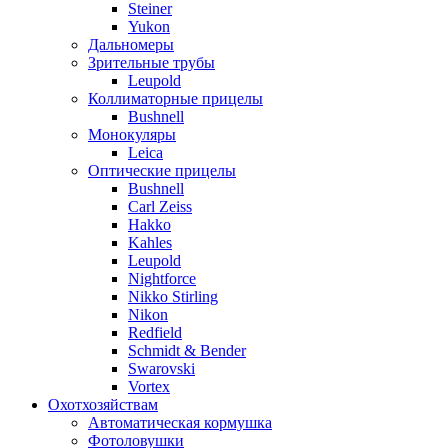
Steiner
Yukon
Дальномеры
Зрительные трубы
Leupold
Коллиматорные прицелы
Bushnell
Монокуляры
Leica
Оптические прицелы
Bushnell
Carl Zeiss
Hakko
Kahles
Leupold
Nightforce
Nikko Stirling
Nikon
Redfield
Schmidt & Bender
Swarovski
Vortex
Охотхозяйствам
Автоматическая кормушка
Фотоловушки