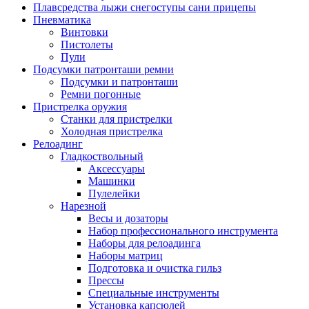
Плавсредства лыжи снегоступы сани прицепы
Пневматика
Винтовки
Пистолеты
Пули
Подсумки патронташи ремни
Подсумки и патронташи
Ремни погонные
Пристрелка оружия
Станки для пристрелки
Холодная пристрелка
Релоадинг
Гладкоствольный
Аксессуары
Машинки
Пулелейки
Нарезной
Весы и дозаторы
Набор профессионального инструмента
Наборы для релоадинга
Наборы матриц
Подготовка и очистка гильз
Прессы
Специальные инструменты
Установка капсюлей