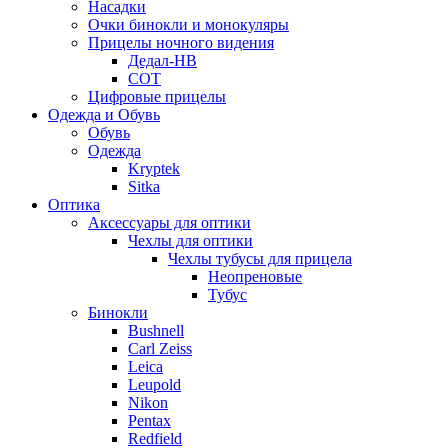
Насадки
Очки бинокли и монокуляры
Прицелы ночного видения
Дедал-НВ
СОТ
Цифровые прицелы
Одежда и Обувь
Обувь
Одежда
Kryptek
Sitka
Оптика
Аксессуары для оптики
Чехлы для оптики
Чехлы тубусы для прицела
Неопреновые
Тубус
Бинокли
Bushnell
Carl Zeiss
Leica
Leupold
Nikon
Pentax
Redfield