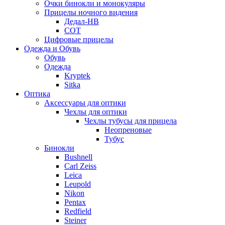
Очки бинокли и монокуляры
Прицелы ночного видения
Дедал-НВ
СОТ
Цифровые прицелы
Одежда и Обувь
Обувь
Одежда
Kryptek
Sitka
Оптика
Аксессуары для оптики
Чехлы для оптики
Чехлы тубусы для прицела
Неопреновые
Тубус
Бинокли
Bushnell
Carl Zeiss
Leica
Leupold
Nikon
Pentax
Redfield
Steiner