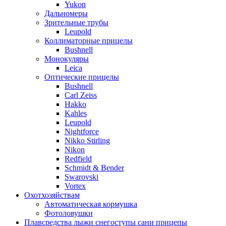
Yukon
Дальномеры
Зрительные трубы
Leupold
Коллиматорные прицелы
Bushnell
Монокуляры
Leica
Оптические прицелы
Bushnell
Carl Zeiss
Hakko
Kahles
Leupold
Nightforce
Nikko Stirling
Nikon
Redfield
Schmidt & Bender
Swarovski
Vortex
Охотхозяйствам
Автоматическая кормушка
Фотоловушки
Плавсредства лыжи снегоступы сани прицепы