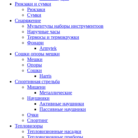
Рюкзаки и сумки
Рюкзаки
Сумки
Снаряжение
Мультитулы наборы инструментоов
Наручные часы
Термосы и термокружки
Фонари
Armytek
Сошки опоры мешки
Мешки
Опоры
Сошки
Harris
Спортивная стрельба
Мишени
Металлические
Наушники
Активные наушники
Пассивные наушники
Очки
Спортинг
Тепловизоры
Тепловизионные насадки
Тепловизионные приборы