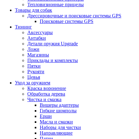
Тепловизионные прицелы
Товары для собак
Дрессировочные и поисковые системы GPS
Поисковые системы GPS
Тюнинг
Аксессуары
Антабки
Детали оружия Upgrade
Ложи
Магазины
Приклады и комплекты
Пятки
Рукояти
Цевья
Уход за оружием
Краска воронение
Обработка дерева
Чистка и смазка
Вишеры адаптеры
Гибкие шомполы
Ерши
Масла и смазки
Наборы для чистки
Направляющие
Патчи