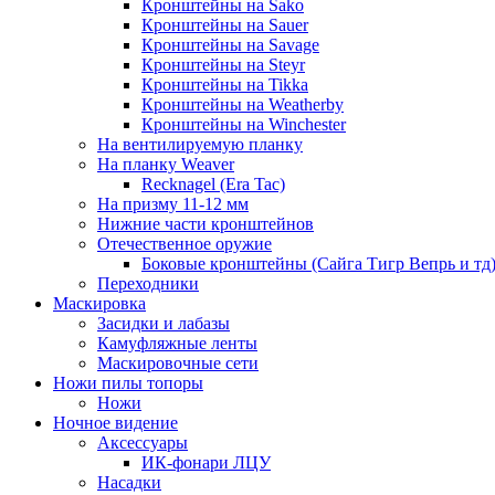
Кронштейны на Sako
Кронштейны на Sauer
Кронштейны на Savage
Кронштейны на Steyr
Кронштейны на Tikka
Кронштейны на Weatherby
Кронштейны на Winchester
На вентилируемую планку
На планку Weaver
Recknagel (Era Tac)
На призму 11-12 мм
Нижние части кронштейнов
Отечественное оружие
Боковые кронштейны (Сайга Тигр Вепрь и тд
Переходники
Маскировка
Засидки и лабазы
Камуфляжные ленты
Маскировочные сети
Ножи пилы топоры
Ножи
Ночное видение
Аксессуары
ИК-фонари ЛЦУ
Насадки