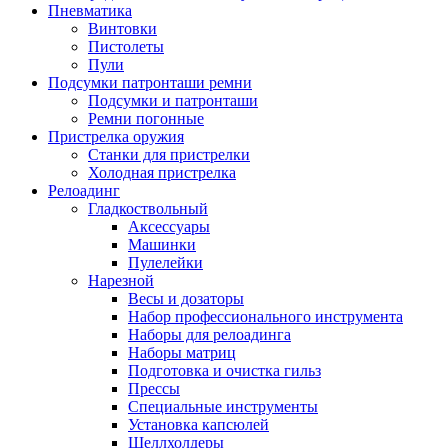
Пневматика
Винтовки
Пистолеты
Пули
Подсумки патронташи ремни
Подсумки и патронташи
Ремни погонные
Пристрелка оружия
Станки для пристрелки
Холодная пристрелка
Релоадинг
Гладкоствольный
Аксессуары
Машинки
Пулелейки
Нарезной
Весы и дозаторы
Набор профессионального инструмента
Наборы для релоадинга
Наборы матриц
Подготовка и очистка гильз
Прессы
Специальные инструменты
Установка капсюлей
Шеллхолдеры