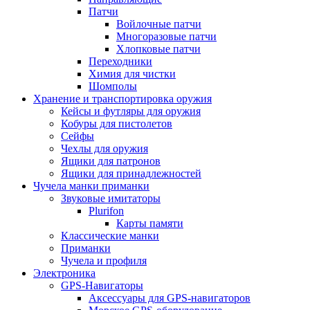
Патчи
Войлочные патчи
Многоразовые патчи
Хлопковые патчи
Переходники
Химия для чистки
Шомполы
Хранение и транспортировка оружия
Кейсы и футляры для оружия
Кобуры для пистолетов
Сейфы
Чехлы для оружия
Ящики для патронов
Ящики для принадлежностей
Чучела манки приманки
Звуковые имитаторы
Plurifon
Карты памяти
Классические манки
Приманки
Чучела и профиля
Электроника
GPS-Навигаторы
Аксессуары для GPS-навигаторов