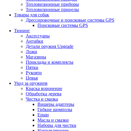
Тепловизионные приборы
Тепловизионные прицелы
Товары для собак
Дрессировочные и поисковые системы GPS
Поисковые системы GPS
Тюнинг
Аксессуары
Антабки
Детали оружия Upgrade
Ложи
Магазины
Приклады и комплекты
Пятки
Рукояти
Цевья
Уход за оружием
Краска воронение
Обработка дерева
Чистка и смазка
Вишеры адаптеры
Гибкие шомполы
Ерши
Масла и смазки
Наборы для чистки
Направляющие