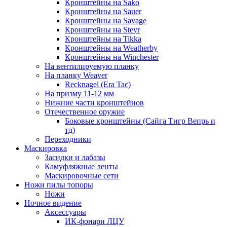
Кронштейны на Sako
Кронштейны на Sauer
Кронштейны на Savage
Кронштейны на Steyr
Кронштейны на Tikka
Кронштейны на Weatherby
Кронштейны на Winchester
На вентилируемую планку
На планку Weaver
Recknagel (Era Tac)
На призму 11-12 мм
Нижние части кронштейнов
Отечественное оружие
Боковые кронштейны (Сайга Тигр Вепрь и
тд)
Переходники
Маскировка
Засидки и лабазы
Камуфляжные ленты
Маскировочные сети
Ножи пилы топоры
Ножи
Ночное видение
Аксессуары
ИК-фонари ЛЦУ