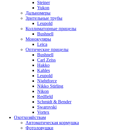
Steiner
Yukon
Дальномеры
Зрительные трубы
Leupold
Коллиматорные прицелы
Bushnell
Монокуляры
Leica
Оптические прицелы
Bushnell
Carl Zeiss
Hakko
Kahles
Leupold
Nightforce
Nikko Stirling
Nikon
Redfield
Schmidt & Bender
Swarovski
Vortex
Охотхозяйствам
Автоматическая кормушка
Фотоловушки