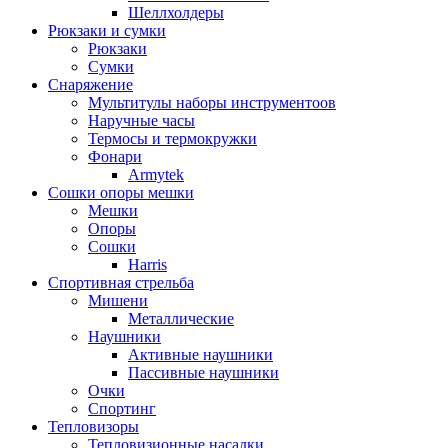
Шеллхолдеры
Рюкзаки и сумки
Рюкзаки
Сумки
Снаряжение
Мультитулы наборы инструментоов
Наручные часы
Термосы и термокружки
Фонари
Armytek
Сошки опоры мешки
Мешки
Опоры
Сошки
Harris
Спортивная стрельба
Мишени
Металлические
Наушники
Активные наушники
Пассивные наушники
Очки
Спортинг
Тепловизоры
Тепловизионные насадки