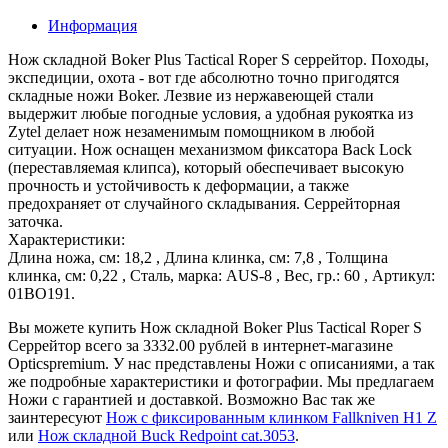
Информация
Нож складной Boker Plus Tactical Roper S серрейтор. Походы,
экспедиции, охота - вот где абсолютно точно пригодятся
складные ножи Boker. Лезвие из нержавеющей стали
выдержит любые погодные условия, а удобная рукоятка из
Zytel делает нож незаменимым помощником в любой
ситуации. Нож оснащен механизмом фиксатора Back Lock
(переставляемая клипса), который обеспечивает высокую
прочность и устойчивость к деформации, а также
предохраняет от случайного складывания. Серрейторная
заточка.
Характеристики:
Длина ножа, см: 18,2 , Длина клинка, см: 7,8 , Толщина
клинка, см: 0,22 , Сталь, марка: AUS-8 , Вес, гр.: 60 , Артикул:
01BO191.
Вы можете купить Нож складной Boker Plus Tactical Roper S
Серрейтор всего за 3332.00 рублей в интернет-магазине
Opticspremium. У нас представлены Ножи с описаниями, а так
же подробные характеристики и фотографии. Мы предлагаем
Ножи с гарантией и доставкой. Возможно Вас так же
заинтересуют
Нож с фиксированным клинком Fallkniven H1 Z
или
Нож складной Buck Redpoint cat.3053
.