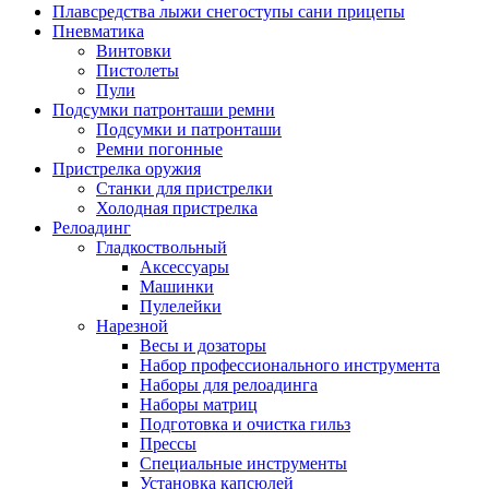
Плавсредства лыжи снегоступы сани прицепы
Пневматика
Винтовки
Пистолеты
Пули
Подсумки патронташи ремни
Подсумки и патронташи
Ремни погонные
Пристрелка оружия
Станки для пристрелки
Холодная пристрелка
Релоадинг
Гладкоствольный
Аксессуары
Машинки
Пулелейки
Нарезной
Весы и дозаторы
Набор профессионального инструмента
Наборы для релоадинга
Наборы матриц
Подготовка и очистка гильз
Прессы
Специальные инструменты
Установка капсюлей