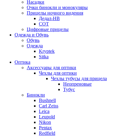
Насадки
Очки бинокли и монокуляры
Прицелы ночного видения
Дедал-НВ
СОТ
Цифровые прицелы
Одежда и Обувь
Обувь
Одежда
Kryptek
Sitka
Оптика
Аксессуары для оптики
Чехлы для оптики
Чехлы тубусы для прицела
Неопреновые
Тубус
Бинокли
Bushnell
Carl Zeiss
Leica
Leupold
Nikon
Pentax
Redfield