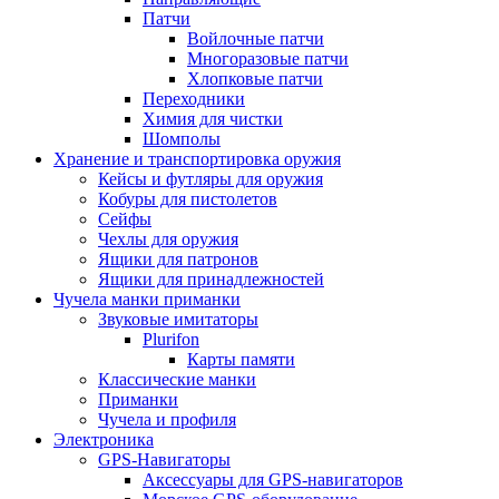
Патчи
Войлочные патчи
Многоразовые патчи
Хлопковые патчи
Переходники
Химия для чистки
Шомполы
Хранение и транспортировка оружия
Кейсы и футляры для оружия
Кобуры для пистолетов
Сейфы
Чехлы для оружия
Ящики для патронов
Ящики для принадлежностей
Чучела манки приманки
Звуковые имитаторы
Plurifon
Карты памяти
Классические манки
Приманки
Чучела и профиля
Электроника
GPS-Навигаторы
Аксессуары для GPS-навигаторов