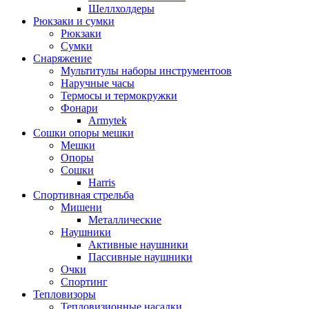
Шеллхолдеры
Рюкзаки и сумки
Рюкзаки
Сумки
Снаряжение
Мультитулы наборы инструментоов
Наручные часы
Термосы и термокружки
Фонари
Armytek
Сошки опоры мешки
Мешки
Опоры
Сошки
Harris
Спортивная стрельба
Мишени
Металлические
Наушники
Активные наушники
Пассивные наушники
Очки
Спортинг
Тепловизоры
Тепловизионные насадки