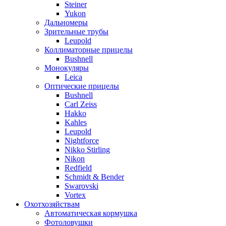
Steiner
Yukon
Дальномеры
Зрительные трубы
Leupold
Коллиматорные прицелы
Bushnell
Монокуляры
Leica
Оптические прицелы
Bushnell
Carl Zeiss
Hakko
Kahles
Leupold
Nightforce
Nikko Stirling
Nikon
Redfield
Schmidt & Bender
Swarovski
Vortex
Охотхозяйствам
Автоматическая кормушка
Фотоловушки