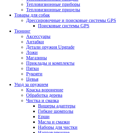
Тепловизионные приборы
Тепловизионные прицелы
Товары для собак
Дрессировочные и поисковые системы GPS
Поисковые системы GPS
Тюнинг
Аксессуары
Антабки
Детали оружия Upgrade
Ложи
Магазины
Приклады и комплекты
Пятки
Рукояти
Цевья
Уход за оружием
Краска воронение
Обработка дерева
Чистка и смазка
Вишеры адаптеры
Гибкие шомполы
Ерши
Масла и смазки
Наборы для чистки
Направляющие