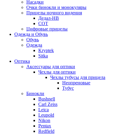
Насадки
Очки бинокли и монокуляры
Прицелы ночного видения
Дедал-НВ
СОТ
Цифровые прицелы
Одежда и Обувь
Обувь
Одежда
Kryptek
Sitka
Оптика
Аксессуары для оптики
Чехлы для оптики
Чехлы тубусы для прицела
Неопреновые
Тубус
Бинокли
Bushnell
Carl Zeiss
Leica
Leupold
Nikon
Pentax
Redfield