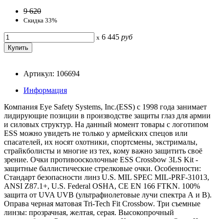
9 620
Скидка 33%
6 445
руб
x
Артикул: 106694
Информация
Компания Eye Safety Systems, Inc.(ESS) с 1998 года занимает
лидирующие позиции в производстве защиты глаз для армии
и силовых структур. На данный момент товары с логотипом
ESS можно увидеть не только у армейских спецов или
спасателей, их носят охотники, спортсмены, экстрималы,
страйкболисты и многие из тех, кому важно защитить своё
зрение. Очки противоосколочные ESS Crossbow 3LS Kit -
защитные баллистические стрелковые очки. Особенности:
Стандарт безопасности линз U.S. MIL SPEC MIL-PRF-31013,
ANSI Z87.1+, U.S. Federal OSHA, CE EN 166 FTKN. 100%
защита от UVA UVB (ультрафиолетовые лучи спектра А и В).
Оправа черная матовая Tri-Tech Fit Crossbow. Три съемные
линзы: прозрачная, желтая, серая. Высокопрочный