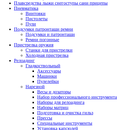
Плавсредства лыжи снегоступы сани прицепы
Пневматика
Винтовки
Пистолеты
Пули
Подсумки патронташи ремни
Подсумки и патронташи
Ремни погонные
Пристрелка оружия
Станки для пристрелки
Холодная пристрелка
Релоадинг
Гладкоствольный
Аксессуары
Машинки
Пулелейки
Нарезной
Весы и дозаторы
Набор профессионального инструмента
Наборы для релоадинга
Наборы матриц
Подготовка и очистка гильз
Прессы
Специальные инструменты
Установка капсюлей