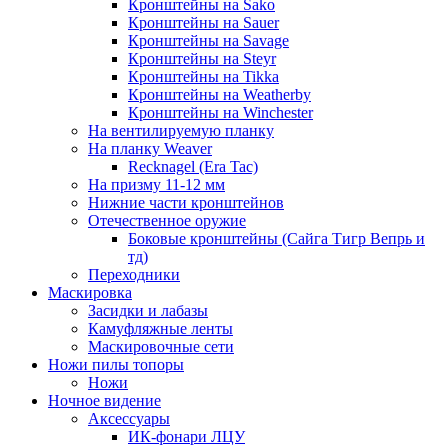
Кронштейны на Sako
Кронштейны на Sauer
Кронштейны на Savage
Кронштейны на Steyr
Кронштейны на Tikka
Кронштейны на Weatherby
Кронштейны на Winchester
На вентилируемую планку
На планку Weaver
Recknagel (Era Tac)
На призму 11-12 мм
Нижние части кронштейнов
Отечественное оружие
Боковые кронштейны (Сайга Тигр Вепрь и
тд)
Переходники
Маскировка
Засидки и лабазы
Камуфляжные ленты
Маскировочные сети
Ножи пилы топоры
Ножи
Ночное видение
Аксессуары
ИК-фонари ЛЦУ