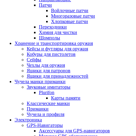
Патчи
Войлочные патчи
Многоразовые патчи
Хлопковые патчи
Переходники
Химия для чистки
Шомполы
Хранение и транспортировка оружия
Кейсы и футляры для оружия
Кобуры для пистолетов
Сейфы
Чехлы для оружия
Ящики для патронов
Ящики для принадлежностей
Чучела манки приманки
Звуковые имитаторы
Plurifon
Карты памяти
Классические манки
Приманки
Чучела и профиля
Электроника
GPS-Навигаторы
Аксессуары для GPS-навигаторов