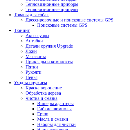
Тепловизионные приборы
Тепловизионные прицелы
Товары для собак
Дрессировочные и поисковые системы GPS
Поисковые системы GPS
Тюнинг
Аксессуары
Антабки
Детали оружия Upgrade
Ложи
Магазины
Приклады и комплекты
Пятки
Рукояти
Цевья
Уход за оружием
Краска воронение
Обработка дерева
Чистка и смазка
Вишеры адаптеры
Гибкие шомполы
Ерши
Масла и смазки
Наборы для чистки
Направляющие