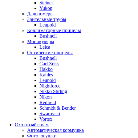
Steiner
Yukon
Дальномеры
Зрительные трубы
Leupold
Коллиматорные прицелы
Bushnell
Монокуляры
Leica
Оптические прицелы
Bushnell
Carl Zeiss
Hakko
Kahles
Leupold
Nightforce
Nikko Stirling
Nikon
Redfield
Schmidt & Bender
Swarovski
Vortex
Охотхозяйствам
Автоматическая кормушка
Фотоловушки