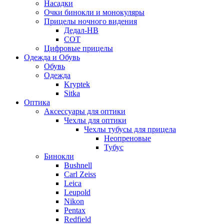
Насадки
Очки бинокли и монокуляры
Прицелы ночного видения
Дедал-НВ
СОТ
Цифровые прицелы
Одежда и Обувь
Обувь
Одежда
Kryptek
Sitka
Оптика
Аксессуары для оптики
Чехлы для оптики
Чехлы тубусы для прицела
Неопреновые
Тубус
Бинокли
Bushnell
Carl Zeiss
Leica
Leupold
Nikon
Pentax
Redfield