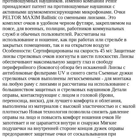
противошумных наушников. Именно компании Peltor
принадлежит патент на противошумные наушники с
активными шумокомпенсирующими микрофонами. Очки
PELTOR MAXIM Ballistic со сменными линзами. Это
комплект очков в удобном черном футляре, закрепляемом на
поясе, для военных, полиции, работников коммунальных
служб и обычных пользователей. Рассчитаны на
использование и ношение, как при работах или стрельбе в
закрытых помещениях, так и на открытом воздухе
Особенности: Сертифицированы на скорость 45 м/с Защитные
линзы стрелковых очков изогнуты в шести плоскостях Линзы
обеспечивают максимальную защиту глаз и свободу
периферийного (бокового) обзора без искажений Линзы с
антибликовые фильтрами UV и синего света Съемные дужки
стрелковых очков выполнены легкосъемными - для монтажа
на любую раму с линзами и рассчитаны на использование с
большинством защитных и стрелковых наушников Детали
оправы, контактирующие с лицом и головой (брови,
переносица, виски), для лучшего комфорта и облегания,
выполнены из материалов с высокой эластичностью и с малой
плотностью Новая технология позволила снизить давление
оправы на лицо и повысить комфорт ношения очков Не
запотевает и не царапается внутри и снаружи Мягкие
подушечки на внутренней стороне концов дужек оправы
предохраняют защитные очки от соскальзывания при