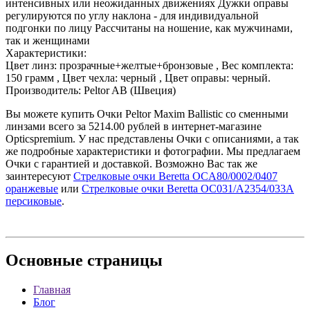
интенсивных или неожиданных движениях Дужки оправы
регулируются по углу наклона - для индивидуальной
подгонки по лицу Рассчитаны на ношение, как мужчинами,
так и женщинами
Характеристики:
Цвет линз: прозрачные+желтые+бронзовые , Вес комплекта:
150 грамм , Цвет чехла: черный , Цвет оправы: черный.
Производитель: Peltor AB (Швеция)
Вы можете купить Очки Peltor Maxim Ballistic со сменными
линзами всего за 5214.00 рублей в интернет-магазине
Opticspremium. У нас представлены Очки с описаниями, а так
же подробные характеристики и фотографии. Мы предлагаем
Очки с гарантией и доставкой. Возможно Вас так же
заинтересуют
Стрелковые очки Beretta OCA80/0002/0407
оранжевые
или
Стрелковые очки Beretta OC031/A2354/033A
персиковые
.
Основные
страницы
Главная
Блог