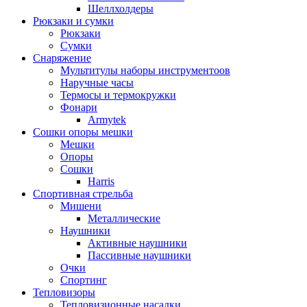
Шеллхолдеры
Рюкзаки и сумки
Рюкзаки
Сумки
Снаряжение
Мультитулы наборы инструментоов
Наручные часы
Термосы и термокружки
Фонари
Armytek
Сошки опоры мешки
Мешки
Опоры
Сошки
Harris
Спортивная стрельба
Мишени
Металлические
Наушники
Активные наушники
Пассивные наушники
Очки
Спортинг
Тепловизоры
Тепловизионные насадки