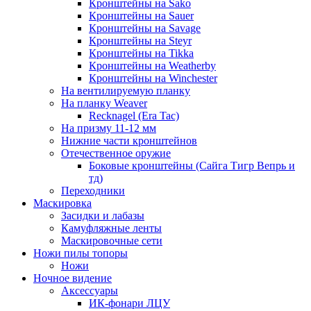
Кронштейны на Sako
Кронштейны на Sauer
Кронштейны на Savage
Кронштейны на Steyr
Кронштейны на Tikka
Кронштейны на Weatherby
Кронштейны на Winchester
На вентилируемую планку
На планку Weaver
Recknagel (Era Tac)
На призму 11-12 мм
Нижние части кронштейнов
Отечественное оружие
Боковые кронштейны (Сайга Тигр Вепрь и
тд)
Переходники
Маскировка
Засидки и лабазы
Камуфляжные ленты
Маскировочные сети
Ножи пилы топоры
Ножи
Ночное видение
Аксессуары
ИК-фонари ЛЦУ