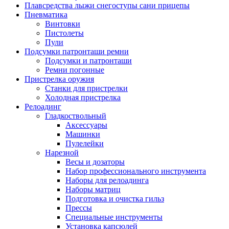
Плавсредства лыжи снегоступы сани прицепы
Пневматика
Винтовки
Пистолеты
Пули
Подсумки патронташи ремни
Подсумки и патронташи
Ремни погонные
Пристрелка оружия
Станки для пристрелки
Холодная пристрелка
Релоадинг
Гладкоствольный
Аксессуары
Машинки
Пулелейки
Нарезной
Весы и дозаторы
Набор профессионального инструмента
Наборы для релоадинга
Наборы матриц
Подготовка и очистка гильз
Прессы
Специальные инструменты
Установка капсюлей