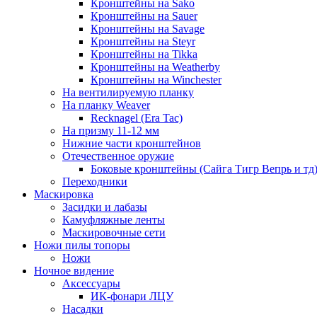
Кронштейны на Sako
Кронштейны на Sauer
Кронштейны на Savage
Кронштейны на Steyr
Кронштейны на Tikka
Кронштейны на Weatherby
Кронштейны на Winchester
На вентилируемую планку
На планку Weaver
Recknagel (Era Tac)
На призму 11-12 мм
Нижние части кронштейнов
Отечественное оружие
Боковые кронштейны (Сайга Тигр Вепрь и тд
Переходники
Маскировка
Засидки и лабазы
Камуфляжные ленты
Маскировочные сети
Ножи пилы топоры
Ножи
Ночное видение
Аксессуары
ИК-фонари ЛЦУ
Насадки