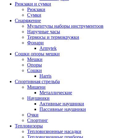
Рюкзаки и сумки
Рюкзаки
Сумки
Снаряжение
Мультитулы наборы инструментоов
Наручные часы
Термосы и термокружки
Фонари
Armytek
Сошки опоры мешки
Мешки
Опоры
Сошки
Harris
Спортивная стрельба
Мишени
Металлические
Наушники
Активные наушники
Пассивные наушники
Очки
Спортинг
Тепловизоры
Тепловизионные насадки
Тепловизионные приборы