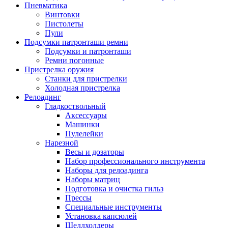
Пневматика
Винтовки
Пистолеты
Пули
Подсумки патронташи ремни
Подсумки и патронташи
Ремни погонные
Пристрелка оружия
Станки для пристрелки
Холодная пристрелка
Релоадинг
Гладкоствольный
Аксессуары
Машинки
Пулелейки
Нарезной
Весы и дозаторы
Набор профессионального инструмента
Наборы для релоадинга
Наборы матриц
Подготовка и очистка гильз
Прессы
Специальные инструменты
Установка капсюлей
Шеллхолдеры