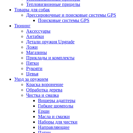
Тепловизионные прицелы
Товары для собак
Дрессировочные и поисковые системы GPS
Поисковые системы GPS
Тюнинг
Аксессуары
Антабки
Детали оружия Upgrade
Ложи
Магазины
Приклады и комплекты
Пятки
Рукояти
Цевья
Уход за оружием
Краска воронение
Обработка дерева
Чистка и смазка
Вишеры адаптеры
Гибкие шомполы
Ерши
Масла и смазки
Наборы для чистки
Направляющие
Патчи