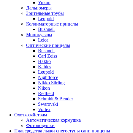
Yukon
Дальномеры
Зрительные трубы
Leupold
Коллиматорные прицелы
Bushnell
Монокуляры
Leica
Оптические прицелы
Bushnell
Carl Zeiss
Hakko
Kahles
Leupold
Nightforce
Nikko Stirling
Nikon
Redfield
Schmidt & Bender
Swarovski
Vortex
Охотхозяйствам
Автоматическая кормушка
Фотоловушки
Плавсредства лыжи снегоступы сани прицепы