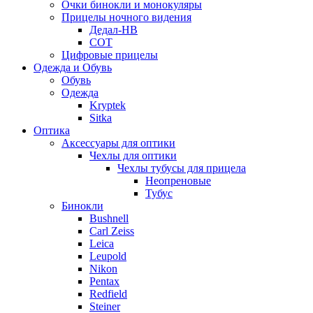
Очки бинокли и монокуляры
Прицелы ночного видения
Дедал-НВ
СОТ
Цифровые прицелы
Одежда и Обувь
Обувь
Одежда
Kryptek
Sitka
Оптика
Аксессуары для оптики
Чехлы для оптики
Чехлы тубусы для прицела
Неопреновые
Тубус
Бинокли
Bushnell
Carl Zeiss
Leica
Leupold
Nikon
Pentax
Redfield
Steiner