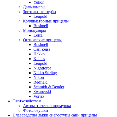
Yukon
Дальномеры
Зрительные трубы
Leupold
Коллиматорные прицелы
Bushnell
Монокуляры
Leica
Оптические прицелы
Bushnell
Carl Zeiss
Hakko
Kahles
Leupold
Nightforce
Nikko Stirling
Nikon
Redfield
Schmidt & Bender
Swarovski
Vortex
Охотхозяйствам
Автоматическая кормушка
Фотоловушки
Плавсредства лыжи снегоступы сани прицепы