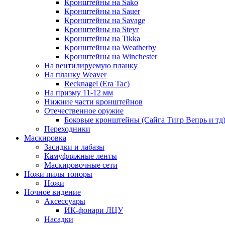
Кронштейны на Sako
Кронштейны на Sauer
Кронштейны на Savage
Кронштейны на Steyr
Кронштейны на Tikka
Кронштейны на Weatherby
Кронштейны на Winchester
На вентилируемую планку
На планку Weaver
Recknagel (Era Tac)
На призму 11-12 мм
Нижние части кронштейнов
Отечественное оружие
Боковые кронштейны (Сайга Тигр Вепрь и тд
Переходники
Маскировка
Засидки и лабазы
Камуфляжные ленты
Маскировочные сети
Ножи пилы топоры
Ножи
Ночное видение
Аксессуары
ИК-фонари ЛЦУ
Насадки