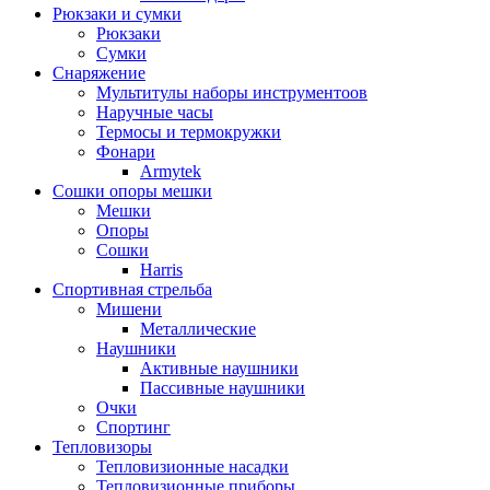
Рюкзаки и сумки
Рюкзаки
Сумки
Снаряжение
Мультитулы наборы инструментоов
Наручные часы
Термосы и термокружки
Фонари
Armytek
Сошки опоры мешки
Мешки
Опоры
Сошки
Harris
Спортивная стрельба
Мишени
Металлические
Наушники
Активные наушники
Пассивные наушники
Очки
Спортинг
Тепловизоры
Тепловизионные насадки
Тепловизионные приборы