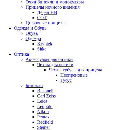
Очки бинокли и монокуляры
Прицелы ночного видения
Дедал-НВ
СОТ
Цифровые прицелы
Одежда и Обувь
Обувь
Одежда
Kryptek
Sitka
Оптика
Аксессуары для оптики
Чехлы для оптики
Чехлы тубусы для прицела
Неопреновые
Тубус
Бинокли
Bushnell
Carl Zeiss
Leica
Leupold
Nikon
Pentax
Redfield
Steiner