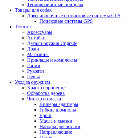
Тепловизионные прицелы
Товары для собак
Дрессировочные и поисковые системы GPS
Поисковые системы GPS
Тюнинг
Аксессуары
Антабки
Детали оружия Upgrade
Ложи
Магазины
Приклады и комплекты
Пятки
Рукояти
Цевья
Уход за оружием
Краска воронение
Обработка дерева
Чистка и смазка
Вишеры адаптеры
Гибкие шомполы
Ерши
Масла и смазки
Наборы для чистки
Направляющие
Патчи