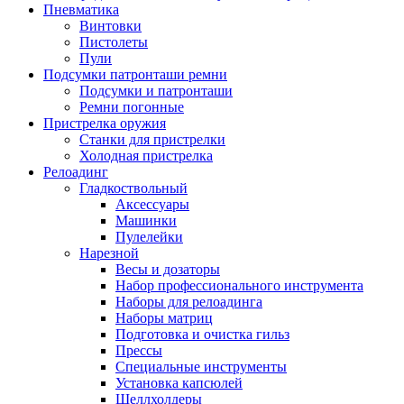
Пневматика
Винтовки
Пистолеты
Пули
Подсумки патронташи ремни
Подсумки и патронташи
Ремни погонные
Пристрелка оружия
Станки для пристрелки
Холодная пристрелка
Релоадинг
Гладкоствольный
Аксессуары
Машинки
Пулелейки
Нарезной
Весы и дозаторы
Набор профессионального инструмента
Наборы для релоадинга
Наборы матриц
Подготовка и очистка гильз
Прессы
Специальные инструменты
Установка капсюлей
Шеллхолдеры