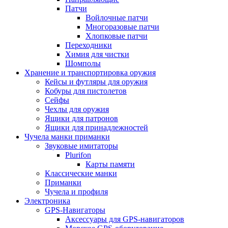
Патчи
Войлочные патчи
Многоразовые патчи
Хлопковые патчи
Переходники
Химия для чистки
Шомполы
Хранение и транспортировка оружия
Кейсы и футляры для оружия
Кобуры для пистолетов
Сейфы
Чехлы для оружия
Ящики для патронов
Ящики для принадлежностей
Чучела манки приманки
Звуковые имитаторы
Plurifon
Карты памяти
Классические манки
Приманки
Чучела и профиля
Электроника
GPS-Навигаторы
Аксессуары для GPS-навигаторов