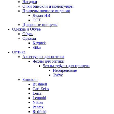
Насадки
Очки бинокли и монокуляры
Прицелы ночного видения
Дедал-НВ
СОТ
Цифровые прицелы
Одежда и Обувь
Обувь
Одежда
Kryptek
Sitka
Оптика
Аксессуары для оптики
Чехлы для оптики
Чехлы тубусы для прицела
Неопреновые
Тубус
Бинокли
Bushnell
Carl Zeiss
Leica
Leupold
Nikon
Pentax
Redfield