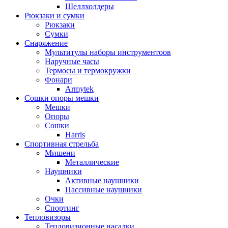
Шеллхолдеры
Рюкзаки и сумки
Рюкзаки
Сумки
Снаряжение
Мультитулы наборы инструментоов
Наручные часы
Термосы и термокружки
Фонари
Armytek
Сошки опоры мешки
Мешки
Опоры
Сошки
Harris
Спортивная стрельба
Мишени
Металлические
Наушники
Активные наушники
Пассивные наушники
Очки
Спортинг
Тепловизоры
Тепловизионные насадки