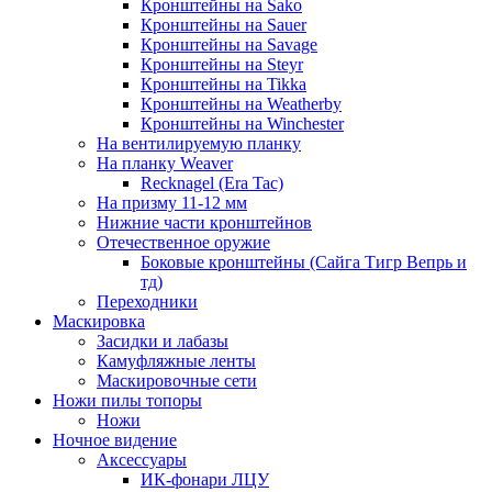
Кронштейны на Sako
Кронштейны на Sauer
Кронштейны на Savage
Кронштейны на Steyr
Кронштейны на Tikka
Кронштейны на Weatherby
Кронштейны на Winchester
На вентилируемую планку
На планку Weaver
Recknagel (Era Tac)
На призму 11-12 мм
Нижние части кронштейнов
Отечественное оружие
Боковые кронштейны (Сайга Тигр Вепрь и
тд)
Переходники
Маскировка
Засидки и лабазы
Камуфляжные ленты
Маскировочные сети
Ножи пилы топоры
Ножи
Ночное видение
Аксессуары
ИК-фонари ЛЦУ