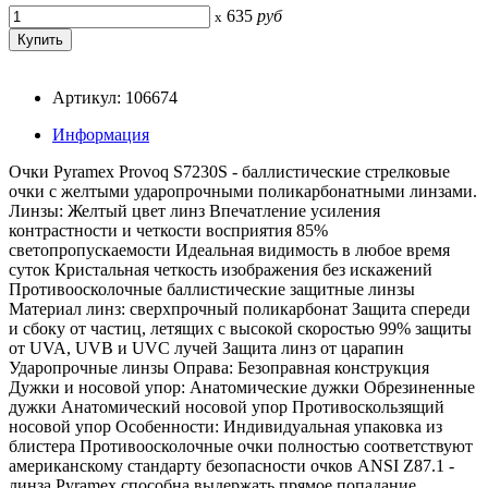
635
руб
x
Артикул: 106674
Информация
Очки Pyramex Provoq S7230S - баллистические стрелковые
очки с желтыми ударопрочными поликарбонатными линзами.
Линзы: Желтый цвет линз Впечатление усиления
контрастности и четкости восприятия 85%
светопропускаемости Идеальная видимость в любое время
суток Кристальная четкость изображения без искажений
Противоосколочные баллистические защитные линзы
Материал линз: сверхпрочный поликарбонат Защита спереди
и сбоку от частиц, летящих с высокой скоростью 99% защиты
от UVA, UVB и UVC лучей Защита линз от царапин
Ударопрочные линзы Оправа: Безоправная конструкция
Дужки и носовой упор: Анатомические дужки Обрезиненные
дужки Анатомический носовой упор Противоскользящий
носовой упор Особенности: Индивидуальная упаковка из
блистера Противоосколочные очки полностью соответствуют
американскому стандарту безопасности очков ANSI Z87.1 -
линза Pyramex способна выдержать прямое попадание