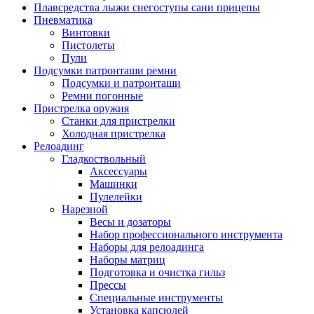
Плавсредства лыжи снегоступы сани прицепы
Пневматика
Винтовки
Пистолеты
Пули
Подсумки патронташи ремни
Подсумки и патронташи
Ремни погонные
Пристрелка оружия
Станки для пристрелки
Холодная пристрелка
Релоадинг
Гладкоствольный
Аксессуары
Машинки
Пулелейки
Нарезной
Весы и дозаторы
Набор профессионального инструмента
Наборы для релоадинга
Наборы матриц
Подготовка и очистка гильз
Прессы
Специальные инструменты
Установка капсюлей