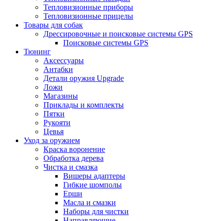
Тепловизионные приборы
Тепловизионные прицелы
Товары для собак
Дрессировочные и поисковые системы GPS
Поисковые системы GPS
Тюнинг
Аксессуары
Антабки
Детали оружия Upgrade
Ложи
Магазины
Приклады и комплекты
Пятки
Рукояти
Цевья
Уход за оружием
Краска воронение
Обработка дерева
Чистка и смазка
Вишеры адаптеры
Гибкие шомполы
Ерши
Масла и смазки
Наборы для чистки
Направляющие