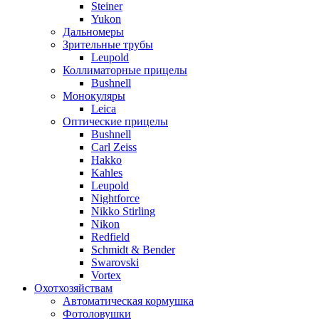
Steiner
Yukon
Дальномеры
Зрительные трубы
Leupold
Коллиматорные прицелы
Bushnell
Монокуляры
Leica
Оптические прицелы
Bushnell
Carl Zeiss
Hakko
Kahles
Leupold
Nightforce
Nikko Stirling
Nikon
Redfield
Schmidt & Bender
Swarovski
Vortex
Охотхозяйствам
Автоматическая кормушка
Фотоловушки