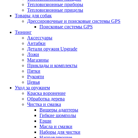
Тепловизионные приборы
Тепловизионные прицелы
Товары для собак
Дрессировочные и поисковые системы GPS
Поисковые системы GPS
Тюнинг
Аксессуары
Антабки
Детали оружия Upgrade
Ложи
Магазины
Приклады и комплекты
Пятки
Рукояти
Цевья
Уход за оружием
Краска воронение
Обработка дерева
Чистка и смазка
Вишеры адаптеры
Гибкие шомполы
Ерши
Масла и смазки
Наборы для чистки
Направляющие