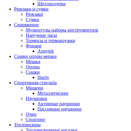
Шеллхолдеры
Рюкзаки и сумки
Рюкзаки
Сумки
Снаряжение
Мультитулы наборы инструментоов
Наручные часы
Термосы и термокружки
Фонари
Armytek
Сошки опоры мешки
Мешки
Опоры
Сошки
Harris
Спортивная стрельба
Мишени
Металлические
Наушники
Активные наушники
Пассивные наушники
Очки
Спортинг
Тепловизоры
Тепловизионные насадки