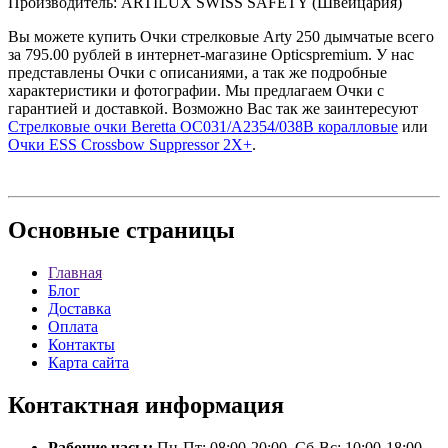
Производитель: ARTILUX SWISS SAFETY (Швейцария)
Вы можете купить Очки стрелковые Arty 250 дымчатые всего
за 795.00 рублей в интернет-магазине Opticspremium. У нас
представлены Очки с описаниями, а так же подробные
характеристики и фотографии. Мы предлагаем Очки с
гарантией и доставкой. Возможно Вас так же заинтересуют
Стрелковые очки Beretta OC031/A2354/038B коралловые
или
Очки ESS Crossbow Suppressor 2X+
.
Основные
страницы
Главная
Блог
Доставка
Оплата
Контакты
Карта сайта
Контактная
информация
Рабочие часы:
Пн-Пт: 08:00-20:00, Сб-Вс: 10:00-18:00