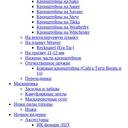
Кронштейны на Sako
Кронштейны на Sauer
Кронштейны на Savage
Кронштейны на Steyr
Кронштейны на Tikka
Кронштейны на Weatherby
Кронштейны на Winchester
На вентилируемую планку
На планку Weaver
Recknagel (Era Tac)
На призму 11-12 мм
Нижние части кронштейнов
Отечественное оружие
Боковые кронштейны (Сайга Тигр Вепрь и
тд)
Переходники
Маскировка
Засидки и лабазы
Камуфляжные ленты
Маскировочные сети
Ножи пилы топоры
Ножи
Ночное видение
Аксессуары
ИК-фонари ЛЦУ