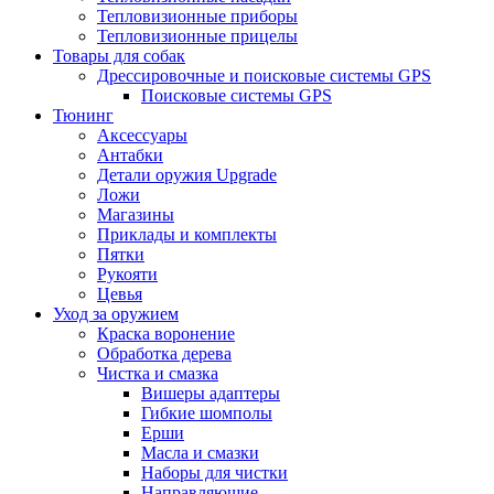
Тепловизионные приборы
Тепловизионные прицелы
Товары для собак
Дрессировочные и поисковые системы GPS
Поисковые системы GPS
Тюнинг
Аксессуары
Антабки
Детали оружия Upgrade
Ложи
Магазины
Приклады и комплекты
Пятки
Рукояти
Цевья
Уход за оружием
Краска воронение
Обработка дерева
Чистка и смазка
Вишеры адаптеры
Гибкие шомполы
Ерши
Масла и смазки
Наборы для чистки
Направляющие