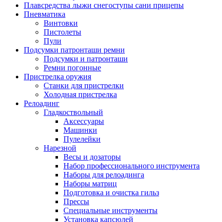
Плавсредства лыжи снегоступы сани прицепы
Пневматика
Винтовки
Пистолеты
Пули
Подсумки патронташи ремни
Подсумки и патронташи
Ремни погонные
Пристрелка оружия
Станки для пристрелки
Холодная пристрелка
Релоадинг
Гладкоствольный
Аксессуары
Машинки
Пулелейки
Нарезной
Весы и дозаторы
Набор профессионального инструмента
Наборы для релоадинга
Наборы матриц
Подготовка и очистка гильз
Прессы
Специальные инструменты
Установка капсюлей