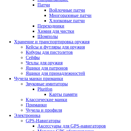
Патчи
Войлочные патчи
Многоразовые патчи
Хлопковые патчи
Переходники
Химия для чистки
Шомполы
Хранение и транспортировка оружия
Кейсы и футляры для оружия
Кобуры для пистолетов
Сейфы
Чехлы для оружия
Ящики для патронов
Ящики для принадлежностей
Чучела манки приманки
Звуковые имитаторы
Plurifon
Карты памяти
Классические манки
Приманки
Чучела и профиля
Электроника
GPS-Навигаторы
Аксессуары для GPS-навигаторов