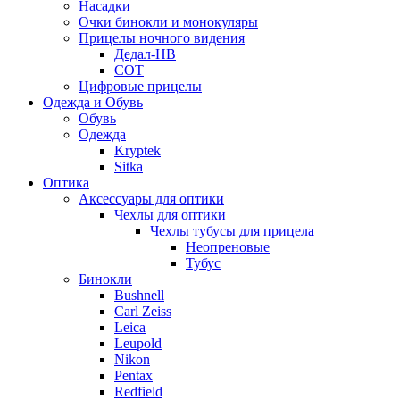
Насадки
Очки бинокли и монокуляры
Прицелы ночного видения
Дедал-НВ
СОТ
Цифровые прицелы
Одежда и Обувь
Обувь
Одежда
Kryptek
Sitka
Оптика
Аксессуары для оптики
Чехлы для оптики
Чехлы тубусы для прицела
Неопреновые
Тубус
Бинокли
Bushnell
Carl Zeiss
Leica
Leupold
Nikon
Pentax
Redfield