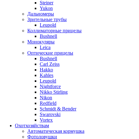
Steiner
Yukon
Дальномеры
Зрительные трубы
Leupold
Коллиматорные прицелы
Bushnell
Монокуляры
Leica
Оптические прицелы
Bushnell
Carl Zeiss
Hakko
Kahles
Leupold
Nightforce
Nikko Stirling
Nikon
Redfield
Schmidt & Bender
Swarovski
Vortex
Охотхозяйствам
Автоматическая кормушка
Фотоловушки