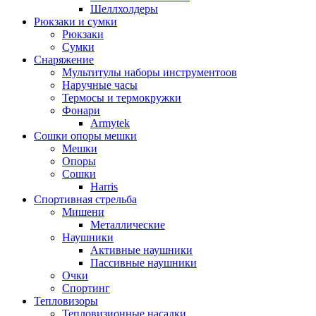
Шеллхолдеры
Рюкзаки и сумки
Рюкзаки
Сумки
Снаряжение
Мультитулы наборы инструментоов
Наручные часы
Термосы и термокружки
Фонари
Armytek
Сошки опоры мешки
Мешки
Опоры
Сошки
Harris
Спортивная стрельба
Мишени
Металлические
Наушники
Активные наушники
Пассивные наушники
Очки
Спортинг
Тепловизоры
Тепловизионные насадки