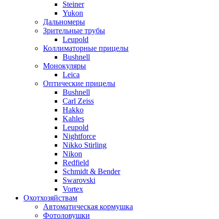
Steiner
Yukon
Дальномеры
Зрительные трубы
Leupold
Коллиматорные прицелы
Bushnell
Монокуляры
Leica
Оптические прицелы
Bushnell
Carl Zeiss
Hakko
Kahles
Leupold
Nightforce
Nikko Stirling
Nikon
Redfield
Schmidt & Bender
Swarovski
Vortex
Охотхозяйствам
Автоматическая кормушка
Фотоловушки