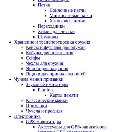
Патчи
Войлочные патчи
Многоразовые патчи
Хлопковые патчи
Переходники
Химия для чистки
Шомполы
Хранение и транспортировка оружия
Кейсы и футляры для оружия
Кобуры для пистолетов
Сейфы
Чехлы для оружия
Ящики для патронов
Ящики для принадлежностей
Чучела манки приманки
Звуковые имитаторы
Plurifon
Карты памяти
Классические манки
Приманки
Чучела и профиля
Электроника
GPS-Навигаторы
Аксессуары для GPS-навигаторов