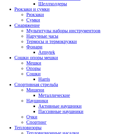
Шеллхолдеры
Рюкзаки и сумки
Рюкзаки
Сумки
Снаряжение
Мультитулы наборы инструментоов
Наручные часы
Термосы и термокружки
Фонари
Armytek
Сошки опоры мешки
Мешки
Опоры
Сошки
Harris
Спортивная стрельба
Мишени
Металлические
Наушники
Активные наушники
Пассивные наушники
Очки
Спортинг
Тепловизоры
Тепловизионные насадки