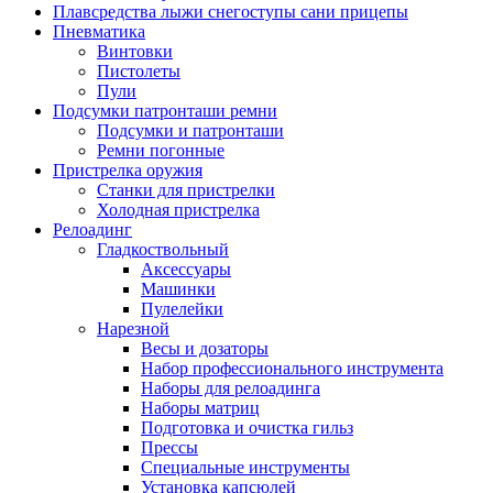
Плавсредства лыжи снегоступы сани прицепы
Пневматика
Винтовки
Пистолеты
Пули
Подсумки патронташи ремни
Подсумки и патронташи
Ремни погонные
Пристрелка оружия
Станки для пристрелки
Холодная пристрелка
Релоадинг
Гладкоствольный
Аксессуары
Машинки
Пулелейки
Нарезной
Весы и дозаторы
Набор профессионального инструмента
Наборы для релоадинга
Наборы матриц
Подготовка и очистка гильз
Прессы
Специальные инструменты
Установка капсюлей