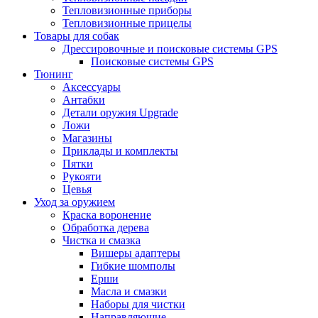
Тепловизионные приборы
Тепловизионные прицелы
Товары для собак
Дрессировочные и поисковые системы GPS
Поисковые системы GPS
Тюнинг
Аксессуары
Антабки
Детали оружия Upgrade
Ложи
Магазины
Приклады и комплекты
Пятки
Рукояти
Цевья
Уход за оружием
Краска воронение
Обработка дерева
Чистка и смазка
Вишеры адаптеры
Гибкие шомполы
Ерши
Масла и смазки
Наборы для чистки
Направляющие