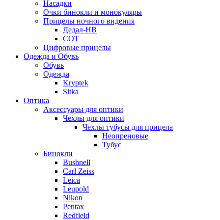
Насадки
Очки бинокли и монокуляры
Прицелы ночного видения
Дедал-НВ
СОТ
Цифровые прицелы
Одежда и Обувь
Обувь
Одежда
Kryptek
Sitka
Оптика
Аксессуары для оптики
Чехлы для оптики
Чехлы тубусы для прицела
Неопреновые
Тубус
Бинокли
Bushnell
Carl Zeiss
Leica
Leupold
Nikon
Pentax
Redfield