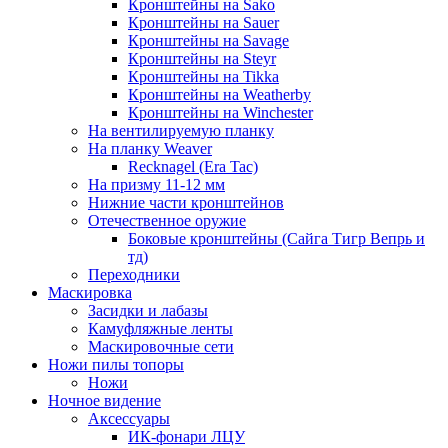
Кронштейны на Sako
Кронштейны на Sauer
Кронштейны на Savage
Кронштейны на Steyr
Кронштейны на Tikka
Кронштейны на Weatherby
Кронштейны на Winchester
На вентилируемую планку
На планку Weaver
Recknagel (Era Tac)
На призму 11-12 мм
Нижние части кронштейнов
Отечественное оружие
Боковые кронштейны (Сайга Тигр Вепрь и
тд)
Переходники
Маскировка
Засидки и лабазы
Камуфляжные ленты
Маскировочные сети
Ножи пилы топоры
Ножи
Ночное видение
Аксессуары
ИК-фонари ЛЦУ