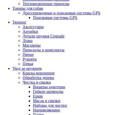
Тепловизионные прицелы
Товары для собак
Дрессировочные и поисковые системы GPS
Поисковые системы GPS
Тюнинг
Аксессуары
Антабки
Детали оружия Upgrade
Ложи
Магазины
Приклады и комплекты
Пятки
Рукояти
Цевья
Уход за оружием
Краска воронение
Обработка дерева
Чистка и смазка
Вишеры адаптеры
Гибкие шомполы
Ерши
Масла и смазки
Наборы для чистки
Направляющие
Патчи