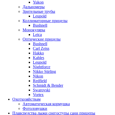
Yukon
Дальномеры
Зрительные трубы
Leupold
Коллиматорные прицелы
Bushnell
Монокуляры
Leica
Оптические прицелы
Bushnell
Carl Zeiss
Hakko
Kahles
Leupold
Nightforce
Nikko Stirling
Nikon
Redfield
Schmidt & Bender
Swarovski
Vortex
Охотхозяйствам
Автоматическая кормушка
Фотоловушки
Плавсредства лыжи снегоступы сани прицепы