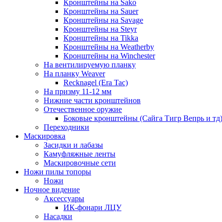
Кронштейны на Sako
Кронштейны на Sauer
Кронштейны на Savage
Кронштейны на Steyr
Кронштейны на Tikka
Кронштейны на Weatherby
Кронштейны на Winchester
На вентилируемую планку
На планку Weaver
Recknagel (Era Tac)
На призму 11-12 мм
Нижние части кронштейнов
Отечественное оружие
Боковые кронштейны (Сайга Тигр Вепрь и тд
Переходники
Маскировка
Засидки и лабазы
Камуфляжные ленты
Маскировочные сети
Ножи пилы топоры
Ножи
Ночное видение
Аксессуары
ИК-фонари ЛЦУ
Насадки