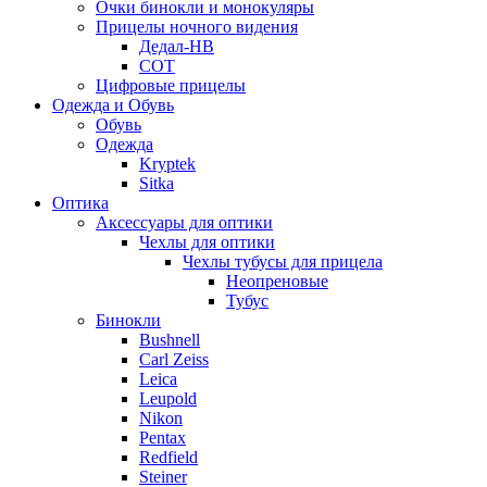
Очки бинокли и монокуляры
Прицелы ночного видения
Дедал-НВ
СОТ
Цифровые прицелы
Одежда и Обувь
Обувь
Одежда
Kryptek
Sitka
Оптика
Аксессуары для оптики
Чехлы для оптики
Чехлы тубусы для прицела
Неопреновые
Тубус
Бинокли
Bushnell
Carl Zeiss
Leica
Leupold
Nikon
Pentax
Redfield
Steiner