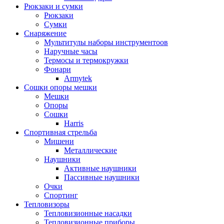
Рюкзаки и сумки
Рюкзаки
Сумки
Снаряжение
Мультитулы наборы инструментоов
Наручные часы
Термосы и термокружки
Фонари
Armytek
Сошки опоры мешки
Мешки
Опоры
Сошки
Harris
Спортивная стрельба
Мишени
Металлические
Наушники
Активные наушники
Пассивные наушники
Очки
Спортинг
Тепловизоры
Тепловизионные насадки
Тепловизионные приборы