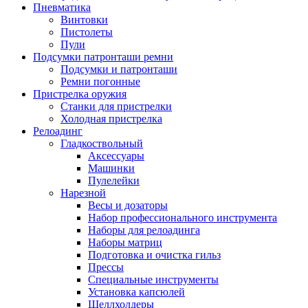
Пневматика
Винтовки
Пистолеты
Пули
Подсумки патронташи ремни
Подсумки и патронташи
Ремни погонные
Пристрелка оружия
Станки для пристрелки
Холодная пристрелка
Релоадинг
Гладкоствольный
Аксессуары
Машинки
Пулелейки
Нарезной
Весы и дозаторы
Набор профессионального инструмента
Наборы для релоадинга
Наборы матриц
Подготовка и очистка гильз
Прессы
Специальные инструменты
Установка капсюлей
Шеллхолдеры