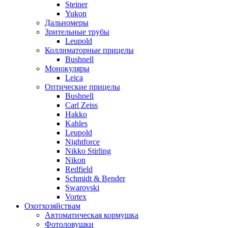
Steiner
Yukon
Дальномеры
Зрительные трубы
Leupold
Коллиматорные прицелы
Bushnell
Монокуляры
Leica
Оптические прицелы
Bushnell
Carl Zeiss
Hakko
Kahles
Leupold
Nightforce
Nikko Stirling
Nikon
Redfield
Schmidt & Bender
Swarovski
Vortex
Охотхозяйствам
Автоматическая кормушка
Фотоловушки