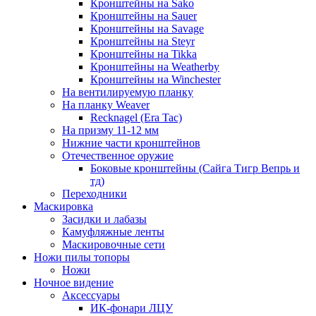
Кронштейны на Sako
Кронштейны на Sauer
Кронштейны на Savage
Кронштейны на Steyr
Кронштейны на Tikka
Кронштейны на Weatherby
Кронштейны на Winchester
На вентилируемую планку
На планку Weaver
Recknagel (Era Tac)
На призму 11-12 мм
Нижние части кронштейнов
Отечественное оружие
Боковые кронштейны (Сайга Тигр Вепрь и
тд)
Переходники
Маскировка
Засидки и лабазы
Камуфляжные ленты
Маскировочные сети
Ножи пилы топоры
Ножи
Ночное видение
Аксессуары
ИК-фонари ЛЦУ