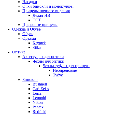
Насадки
Очки бинокли и монокуляры
Прицелы ночного видения
Дедал-НВ
СОТ
Цифровые прицелы
Одежда и Обувь
Обувь
Одежда
Kryptek
Sitka
Оптика
Аксессуары для оптики
Чехлы для оптики
Чехлы тубусы для прицела
Неопреновые
Тубус
Бинокли
Bushnell
Carl Zeiss
Leica
Leupold
Nikon
Pentax
Redfield