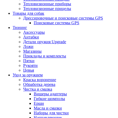
Тепловизионные приборы
Тепловизионные прицелы
Товары для собак
Дрессировочные и поисковые системы GPS
Поисковые системы GPS
Тюнинг
Аксессуары
Антабки
Детали оружия Upgrade
Ложи
Магазины
Приклады и комплекты
Пятки
Рукояти
Цевья
Уход за оружием
Краска воронение
Обработка дерева
Чистка и смазка
Вишеры адаптеры
Гибкие шомполы
Ерши
Масла и смазки
Наборы для чистки
Направляющие