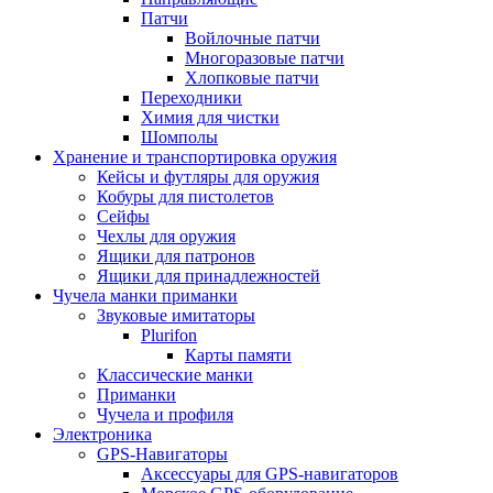
Патчи
Войлочные патчи
Многоразовые патчи
Хлопковые патчи
Переходники
Химия для чистки
Шомполы
Хранение и транспортировка оружия
Кейсы и футляры для оружия
Кобуры для пистолетов
Сейфы
Чехлы для оружия
Ящики для патронов
Ящики для принадлежностей
Чучела манки приманки
Звуковые имитаторы
Plurifon
Карты памяти
Классические манки
Приманки
Чучела и профиля
Электроника
GPS-Навигаторы
Аксессуары для GPS-навигаторов