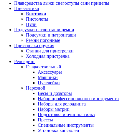
Плавсредства лыжи снегоступы сани прицепы
Пневматика
Винтовки
Пистолеты
Пули
Подсумки патронташи ремни
Подсумки и патронташи
Ремни погонные
Пристрелка оружия
Станки для пристрелки
Холодная пристрелка
Релоадинг
Гладкоствольный
Аксессуары
Машинки
Пулелейки
Нарезной
Весы и дозаторы
Набор профессионального инструмента
Наборы для релоадинга
Наборы матриц
Подготовка и очистка гильз
Прессы
Специальные инструменты
Установка капсюлей