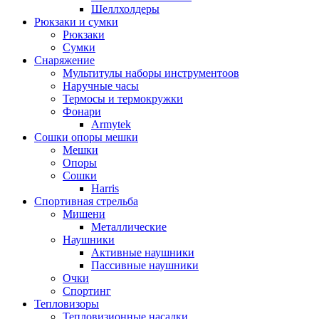
Шеллхолдеры
Рюкзаки и сумки
Рюкзаки
Сумки
Снаряжение
Мультитулы наборы инструментоов
Наручные часы
Термосы и термокружки
Фонари
Armytek
Сошки опоры мешки
Мешки
Опоры
Сошки
Harris
Спортивная стрельба
Мишени
Металлические
Наушники
Активные наушники
Пассивные наушники
Очки
Спортинг
Тепловизоры
Тепловизионные насадки