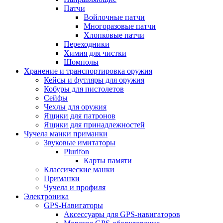
Патчи
Войлочные патчи
Многоразовые патчи
Хлопковые патчи
Переходники
Химия для чистки
Шомполы
Хранение и транспортировка оружия
Кейсы и футляры для оружия
Кобуры для пистолетов
Сейфы
Чехлы для оружия
Ящики для патронов
Ящики для принадлежностей
Чучела манки приманки
Звуковые имитаторы
Plurifon
Карты памяти
Классические манки
Приманки
Чучела и профиля
Электроника
GPS-Навигаторы
Аксессуары для GPS-навигаторов