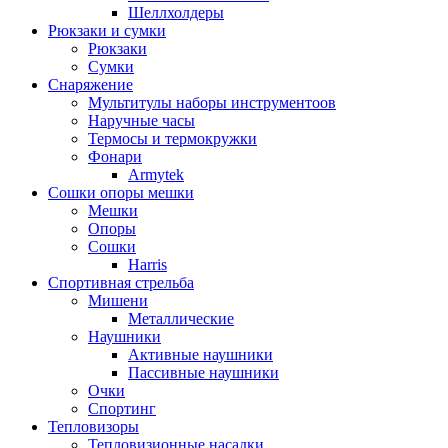
Шеллхолдеры
Рюкзаки и сумки
Рюкзаки
Сумки
Снаряжение
Мультитулы наборы инструментоов
Наручные часы
Термосы и термокружки
Фонари
Armytek
Сошки опоры мешки
Мешки
Опоры
Сошки
Harris
Спортивная стрельба
Мишени
Металлические
Наушники
Активные наушники
Пассивные наушники
Очки
Спортинг
Тепловизоры
Тепловизионные насадки