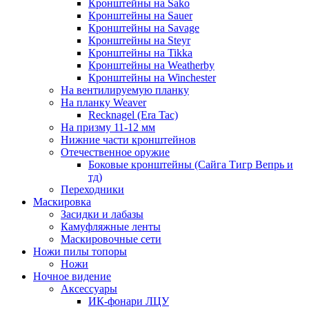
Кронштейны на Sako
Кронштейны на Sauer
Кронштейны на Savage
Кронштейны на Steyr
Кронштейны на Tikka
Кронштейны на Weatherby
Кронштейны на Winchester
На вентилируемую планку
На планку Weaver
Recknagel (Era Tac)
На призму 11-12 мм
Нижние части кронштейнов
Отечественное оружие
Боковые кронштейны (Сайга Тигр Вепрь и
тд)
Переходники
Маскировка
Засидки и лабазы
Камуфляжные ленты
Маскировочные сети
Ножи пилы топоры
Ножи
Ночное видение
Аксессуары
ИК-фонари ЛЦУ