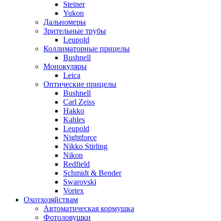
Steiner
Yukon
Дальномеры
Зрительные трубы
Leupold
Коллиматорные прицелы
Bushnell
Монокуляры
Leica
Оптические прицелы
Bushnell
Carl Zeiss
Hakko
Kahles
Leupold
Nightforce
Nikko Stirling
Nikon
Redfield
Schmidt & Bender
Swarovski
Vortex
Охотхозяйствам
Автоматическая кормушка
Фотоловушки