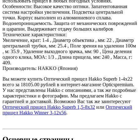
использовать прицел в любых погодных условиях.
Особенности: Высокое качество оптики. Запатентованная
система настройки увеличения. Подcветка центральной
точки. Корпус выполнен из алюминиевого сплава.
Водонепроницаемость. Защита от механических повреждений
и царапин. Выдерживает отдачу больших калибров
Технические характеристики:
Увеличение, крат: 1-4 , Диаметр объектива , мм: 22 , Диаметр
центральной трубки, мм: 25.4 , Поле зрения на удалении 100м
, м: 35.9 , Удаление выходного зрачка, мм: 90 , Цена деления
одного клика, МОА: 1/3 , Длина прицела, мм: 240 , Масса, г:
409.
Производитель: HAKKO (Япония)
Вы можете купить Оптический прицел Hakko Superb 1-4x22
всего за 18105.00 рублей в интернет-магазине Opticspremium.
У нас представлены Hakko с описаниями, а так же подробные
характеристики и фотографии. Мы предлагаем Hakko с
гарантией и доставкой. Возможно Вас так же заинтересуют
Оптический прицел Hakko Superb 1,5-8x32
или
Оптический
прицел Hakko Winner 3-12x56
.
Основные
страницы