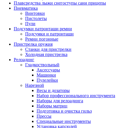
Плавсредства лыжи снегоступы сани прицепы
Пневматика
Винтовки
Пистолеты
Пули
Подсумки патронташи ремни
Подсумки и патронташи
Ремни погонные
Пристрелка оружия
Станки для пристрелки
Холодная пристрелка
Релоадинг
Гладкоствольный
Аксессуары
Машинки
Пулелейки
Нарезной
Весы и дозаторы
Набор профессионального инструмента
Наборы для релоадинга
Наборы матриц
Подготовка и очистка гильз
Прессы
Специальные инструменты
Установка капсюлей