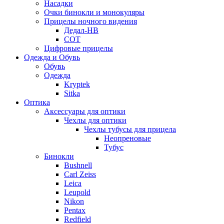
Насадки
Очки бинокли и монокуляры
Прицелы ночного видения
Дедал-НВ
СОТ
Цифровые прицелы
Одежда и Обувь
Обувь
Одежда
Kryptek
Sitka
Оптика
Аксессуары для оптики
Чехлы для оптики
Чехлы тубусы для прицела
Неопреновые
Тубус
Бинокли
Bushnell
Carl Zeiss
Leica
Leupold
Nikon
Pentax
Redfield