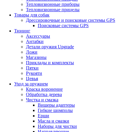
Тепловизионные приборы
Тепловизионные прицелы
Товары для собак
Дрессировочные и поисковые системы GPS
Поисковые системы GPS
Тюнинг
Аксессуары
Антабки
Детали оружия Upgrade
Ложи
Магазины
Приклады и комплекты
Пятки
Рукояти
Цевья
Уход за оружием
Краска воронение
Обработка дерева
Чистка и смазка
Вишеры адаптеры
Гибкие шомполы
Ерши
Масла и смазки
Наборы для чистки
Направляющие