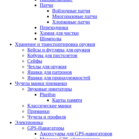
Патчи
Войлочные патчи
Многоразовые патчи
Хлопковые патчи
Переходники
Химия для чистки
Шомполы
Хранение и транспортировка оружия
Кейсы и футляры для оружия
Кобуры для пистолетов
Сейфы
Чехлы для оружия
Ящики для патронов
Ящики для принадлежностей
Чучела манки приманки
Звуковые имитаторы
Plurifon
Карты памяти
Классические манки
Приманки
Чучела и профиля
Электроника
GPS-Навигаторы
Аксессуары для GPS-навигаторов