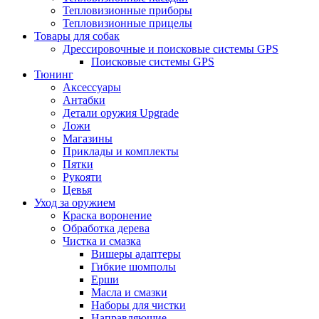
Тепловизионные приборы
Тепловизионные прицелы
Товары для собак
Дрессировочные и поисковые системы GPS
Поисковые системы GPS
Тюнинг
Аксессуары
Антабки
Детали оружия Upgrade
Ложи
Магазины
Приклады и комплекты
Пятки
Рукояти
Цевья
Уход за оружием
Краска воронение
Обработка дерева
Чистка и смазка
Вишеры адаптеры
Гибкие шомполы
Ерши
Масла и смазки
Наборы для чистки
Направляющие