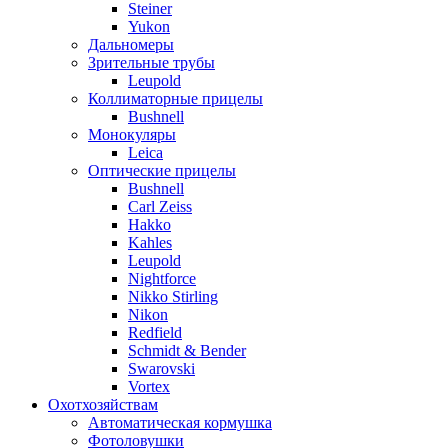
Steiner
Yukon
Дальномеры
Зрительные трубы
Leupold
Коллиматорные прицелы
Bushnell
Монокуляры
Leica
Оптические прицелы
Bushnell
Carl Zeiss
Hakko
Kahles
Leupold
Nightforce
Nikko Stirling
Nikon
Redfield
Schmidt & Bender
Swarovski
Vortex
Охотхозяйствам
Автоматическая кормушка
Фотоловушки