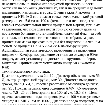
находить цель на любой используемой кратности и вести
охоту как на ближних дистанциях, так и на средних и дальних
дистанциях, например, в горах. Очень важный момент - в
прицелах HELIA 5 светящаяся точка имеет маленький угловой
размер - всего 5.8 см на 100 м (точка почти не выходит за
габарит горизонтальной нитки прицельной марки!) при 2.4x
увеличении, что позволяет вести точную стрельбу даже на
достаточно большие дистанции!Немаловажный факт - за счёт
специальной технологии изготовления мембраны марки,
прицельная марка прекрасно видна без подсветки на черном
фоне!Все прицелы Helia 5 2.4-12x56 имеют функцию
AutomaticLight автоматического включения и выключения
подсветки.Комфортное удаление от глаза до окуляра в 95мм
подразумевает установку на достаточно крупнокалиберные
винтовки. Прицел имеет монтажную шину SR (Swarovski
Rail)
Технические характеристики:
Кратность увеличения, х: 2,4-12 , Диаметр объектива, мм: 56 ,
Диаметр центральной трубки, мм: 30 , Диаметр выходного
зрачка, мм: 9,6 - 4,7 , Рабочее расстояние от окуляра до глаза,
мм: 95 , Покрытие линз: многослойное AMV , Сумеречное
число: 7.6 - 25.9 , Поле зрения (на 100 м) , м: 16,5-3,3 , Цена
щелчка механизма ввода поправок (мм на 100 м или угловых
минут): 0.1 MIL / 1см на 100м , Диапазон ввода поправок, м на