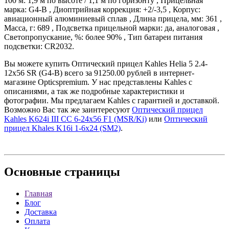
100 м: 1,9 м по высоте / 1,1 м по горизонту , Прицельная
марка: G4-B , Диоптрийная коррекция: +2/-3,5 , Корпус:
авиационный алюминиевый сплав , Длина прицела, мм: 361 ,
Масса, г: 689 , Подсветка прицельной марки: да, аналоговая ,
Светопропускание, %: более 90% , Тип батареи питания
подсветки: CR2032.
Вы можете купить Оптический прицел Kahles Helia 5 2.4-
12x56 SR (G4-B) всего за 91250.00 рублей в интернет-
магазине Opticspremium. У нас представлены Kahles с
описаниями, а так же подробные характеристики и
фотографии. Мы предлагаем Kahles с гарантией и доставкой.
Возможно Вас так же заинтересуют
Оптический прицел
Kahles K624i III CC 6-24x56 F1 (MSR/Ki)
или
Оптический
прицел Khales K16i 1-6х24 (SM2)
.
Основные
страницы
Главная
Блог
Доставка
Оплата