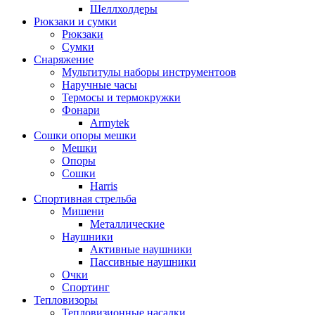
Шеллхолдеры
Рюкзаки и сумки
Рюкзаки
Сумки
Снаряжение
Мультитулы наборы инструментоов
Наручные часы
Термосы и термокружки
Фонари
Armytek
Сошки опоры мешки
Мешки
Опоры
Сошки
Harris
Спортивная стрельба
Мишени
Металлические
Наушники
Активные наушники
Пассивные наушники
Очки
Спортинг
Тепловизоры
Тепловизионные насадки