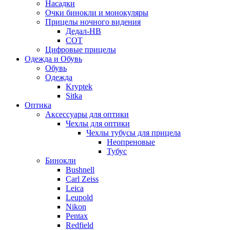
Насадки
Очки бинокли и монокуляры
Прицелы ночного видения
Дедал-НВ
СОТ
Цифровые прицелы
Одежда и Обувь
Обувь
Одежда
Kryptek
Sitka
Оптика
Аксессуары для оптики
Чехлы для оптики
Чехлы тубусы для прицела
Неопреновые
Тубус
Бинокли
Bushnell
Carl Zeiss
Leica
Leupold
Nikon
Pentax
Redfield