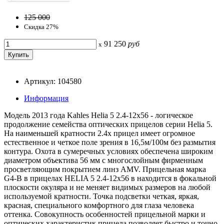
125 000
Скидка 27%
91 250
руб
x
Артикул: 104580
Информация
Модель 2013 года Kahles Helia 5 2.4-12x56 - логическое
продолжение семейства оптических прицелов серии Helia 5.
На наименьшей кратности 2.4х прицел имеет огромное
естественное и четкое поле зрения в 16,5м/100м без размытия
контура. Охота в сумеречных условиях обеспечена широким
диаметром объектива 56 мм с многослойным фирменным
просветляющим покрытием линз AMV. Прицельная марка
G4-B в прицелах HELIA 5 2.4-12x56 в находится в фокальной
плоскости окуляра и не меняет видимых размеров на любой
используемой кратности. Точка подсветки четкая, яркая,
красная, специального комфортного для глаза человека
оттенка. Совокупность особенностей прицельной марки и
оптических характеристик прицела позволяет быстро и точно