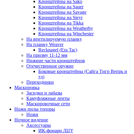
Кронштейны на Sako
Кронштейны на Sauer
Кронштейны на Savage
Кронштейны на Steyr
Кронштейны на Tikka
Кронштейны на Weatherby
Кронштейны на Winchester
На вентилируемую планку
На планку Weaver
Recknagel (Era Tac)
На призму 11-12 мм
Нижние части кронштейнов
Отечественное оружие
Боковые кронштейны (Сайга Тигр Вепрь и
тд)
Переходники
Маскировка
Засидки и лабазы
Камуфляжные ленты
Маскировочные сети
Ножи пилы топоры
Ножи
Ночное видение
Аксессуары
ИК-фонари ЛЦУ