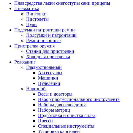
Плавсредства лыжи снегоступы сани прицепы
Пневматика
Винтовки
Пистолеты
Пули
Подсумки патронташи ремни
Подсумки и патронташи
Ремни погонные
Пристрелка оружия
Станки для пристрелки
Холодная пристрелка
Релоадинг
Гладкоствольный
Аксессуары
Машинки
Пулелейки
Нарезной
Весы и дозаторы
Набор профессионального инструмента
Наборы для релоадинга
Наборы матриц
Подготовка и очистка гильз
Прессы
Специальные инструменты
Установка капсюлей