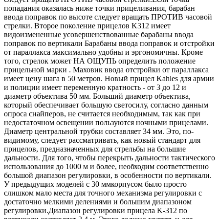
попадания оказалась ниже точки прицеливания, барабан
ввода поправок по высоте следует вращать ПРОТИВ часовой
стрелки. Второе поколение прицелов K312 имеет
видоизмененные усовершенствованные барабаны ввода
поправок по вертикали Барабаны ввода поправок и отстройки
от параллакса максимально удобны и эргономичны. Кроме
того, стрелок может НА ОЩУПЬ определить положение
прицельной марки . Маховик ввода отстройки от параллакса
имеет цену шага в 50 метров. Новый прицел Kahles для армии
и полиции имеет переменную кратность - от 3 до 12 и
диаметр объектива 50 мм. Больший диаметр объектива,
который обеспечивает большую светосилу, согласно данным
опроса снайперов, не считается необходимым, так как при
недостаточном освещении пользуются ночными прицелами.
Диаметр центральной трубки составляет 34 мм. Это, по-
видимому, следует рассматривать, как новый стандарт для
прицелов, предназначенных для стрельбы на большие
дальности. Для того, чтобы перекрыть дальности тактического
использования до 1000 м и более, необходим соответственно
большой диапазон регулировки, в особенности по вертикали.
У предыдущих моделей с 30 ммкорпусом было просто
слишком мало места для точного механизма регулировки с
достаточно мелкими делениями и большим диапазоном
регулировки.Диапазон регулировки прицела K-312 по