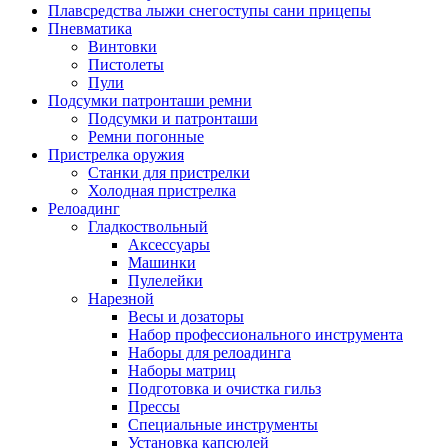
Плавсредства лыжи снегоступы сани прицепы
Пневматика
Винтовки
Пистолеты
Пули
Подсумки патронташи ремни
Подсумки и патронташи
Ремни погонные
Пристрелка оружия
Станки для пристрелки
Холодная пристрелка
Релоадинг
Гладкоствольный
Аксессуары
Машинки
Пулелейки
Нарезной
Весы и дозаторы
Набор профессионального инструмента
Наборы для релоадинга
Наборы матриц
Подготовка и очистка гильз
Прессы
Специальные инструменты
Установка капсюлей