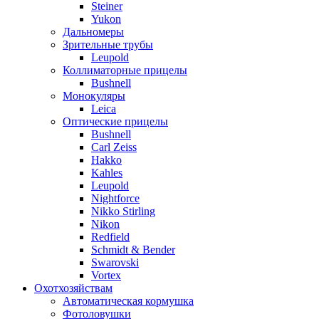
Steiner
Yukon
Дальномеры
Зрительные трубы
Leupold
Коллиматорные прицелы
Bushnell
Монокуляры
Leica
Оптические прицелы
Bushnell
Carl Zeiss
Hakko
Kahles
Leupold
Nightforce
Nikko Stirling
Nikon
Redfield
Schmidt & Bender
Swarovski
Vortex
Охотхозяйствам
Автоматическая кормушка
Фотоловушки