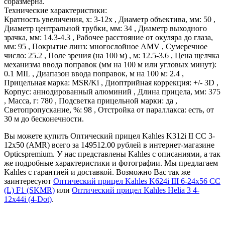
соразмерна.
Технические характеристики:
Кратность увеличения, х: 3-12х , Диаметр объектива, мм: 50 ,
Диаметр центральной трубки, мм: 34 , Диаметр выходного
зрачка, мм: 14.3-4.3 , Рабочее расстояние от окуляра до глаза,
мм: 95 , Покрытие линз: многослойное AMV , Сумеречное
число: 25.2 , Поле зрения (на 100 м) , м: 12.5-3.6 , Цена щелчка
механизма ввода поправок (мм на 100 м или угловых минут):
0.1 MIL , Диапазон ввода поправок, м на 100 м: 2.4 ,
Прицельная марка: MSR/Ki , Диоптрийная коррекция: +/- 3D ,
Корпус: аннодированный алюминий , Длина прицела, мм: 375
, Масса, г: 780 , Подсветка прицельной марки: да ,
Светопропускание, %: 98 , Отстройка от параллакса: есть, от
30 м до бесконечности.
Вы можете купить Оптический прицел Kahles K312i II CC 3-
12х50 (AMR) всего за 149512.00 рублей в интернет-магазине
Opticspremium. У нас представлены Kahles с описаниями, а так
же подробные характеристики и фотографии. Мы предлагаем
Kahles с гарантией и доставкой. Возможно Вас так же
заинтересуют
Оптический прицел Kahles K624i III 6-24x56 CC
(L) F1 (SKMR)
или
Оптический прицел Kahles Helia 3 4-
12x44i (4-Dot)
.