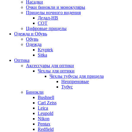
Насадки
Очки бинокли и монокуляры
Прицелы ночного видения
Дедал-НВ
СОТ
Цифровые прицелы
Одежда и Обувь
Обувь
Одежда
Kryptek
Sitka
Оптика
Аксессуары для оптики
Чехлы для оптики
Чехлы тубусы для прицела
Неопреновые
Тубус
Бинокли
Bushnell
Carl Zeiss
Leica
Leupold
Nikon
Pentax
Redfield