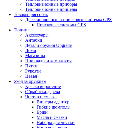
Тепловизионные приборы
Тепловизионные прицелы
Товары для собак
Дрессировочные и поисковые системы GPS
Поисковые системы GPS
Тюнинг
Аксессуары
Антабки
Детали оружия Upgrade
Ложи
Магазины
Приклады и комплекты
Пятки
Рукояти
Цевья
Уход за оружием
Краска воронение
Обработка дерева
Чистка и смазка
Вишеры адаптеры
Гибкие шомполы
Ерши
Масла и смазки
Наборы для чистки
Направляющие