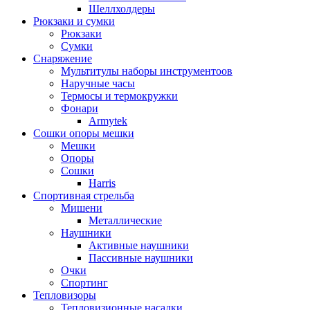
Шеллхолдеры
Рюкзаки и сумки
Рюкзаки
Сумки
Снаряжение
Мультитулы наборы инструментоов
Наручные часы
Термосы и термокружки
Фонари
Armytek
Сошки опоры мешки
Мешки
Опоры
Сошки
Harris
Спортивная стрельба
Мишени
Металлические
Наушники
Активные наушники
Пассивные наушники
Очки
Спортинг
Тепловизоры
Тепловизионные насадки