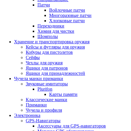
Патчи
Войлочные патчи
Многоразовые патчи
Хлопковые патчи
Переходники
Химия для чистки
Шомполы
Хранение и транспортировка оружия
Кейсы и футляры для оружия
Кобуры для пистолетов
Сейфы
Чехлы для оружия
Ящики для патронов
Ящики для принадлежностей
Чучела манки приманки
Звуковые имитаторы
Plurifon
Карты памяти
Классические манки
Приманки
Чучела и профиля
Электроника
GPS-Навигаторы
Аксессуары для GPS-навигаторов