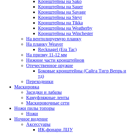
Кронштейны на Sako
Кронштейны на Sauer
Кронштейны на Savage
Кронштейны на Steyr
Кронштейны на Tikka
Кронштейны на Weatherby
Кронштейны на Winchester
На вентилируемую планку
На планку Weaver
Recknagel (Era Tac)
На призму 11-12 мм
Нижние части кронштейнов
Отечественное оружие
Боковые кронштейны (Сайга Тигр Вепрь и
тд)
Переходники
Маскировка
Засидки и лабазы
Камуфляжные ленты
Маскировочные сети
Ножи пилы топоры
Ножи
Ночное видение
Аксессуары
ИК-фонари ЛЦУ