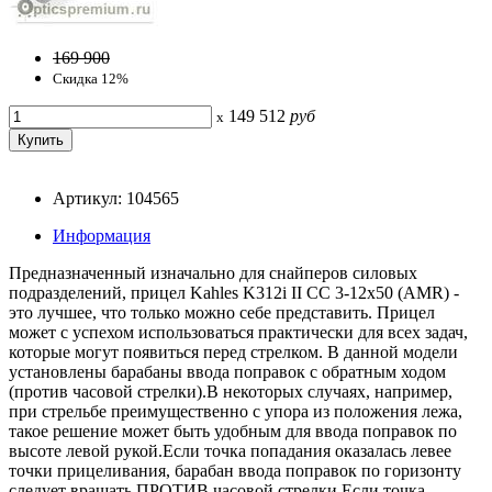
169 900
Скидка 12%
149 512
руб
x
Артикул: 104565
Информация
Предназначенный изначально для снайперов силовых
подразделений, прицел Kahles K312i II CC 3-12х50 (AMR) -
это лучшее, что только можно себе представить. Прицел
может с успехом использоваться практически для всех задач,
которые могут появиться перед стрелком. В данной модели
установлены барабаны ввода поправок с обратным ходом
(против часовой стрелки).В некоторых случаях, например,
при стрельбе преимущественно с упора из положения лежа,
такое решение может быть удобным для ввода поправок по
высоте левой рукой.Если точка попадания оказалась левее
точки прицеливания, барабан ввода поправок по горизонту
следует вращать ПРОТИВ часовой стрелки.Если точка