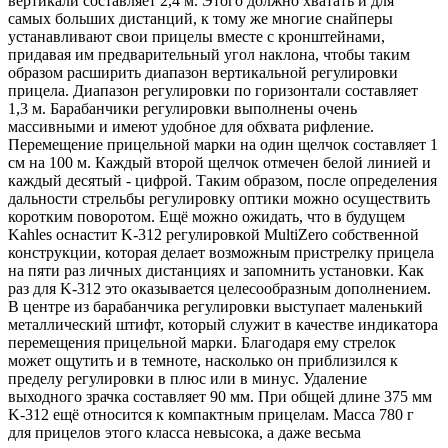
вертикали составляет 2,4 м. Этого должно хватать и для
самых больших дистанций, к тому же многие снайперы
устанавливают свои прицелы вместе с кронштейнами,
придавая им предварительный угол наклона, чтобы таким
образом расширить диапазон вертикальной регулировки
прицела. Диапазон регулировки по горизонтали составляет
1,3 м. Барабанчики регулировки выполнены очень
массивными и имеют удобное для обхвата рифление.
Перемещение прицельной марки на один щелчок составляет 1
см на 100 м. Каждый второй щелчок отмечен белой линией и
каждый десятый - цифрой. Таким образом, после определения
дальности стрельбы регулировку оптики можно осуществить
коротким поворотом. Ещё можно ожидать, что в будущем
Kahles оснастит K-312 регулировкой MultiZero собственной
конструкции, которая делает возможным пристрелку прицела
на пяти раз личных дистанциях и запомнить установки. Как
раз для K-312 это оказывается целесообразным дополнением.
В центре из барабанчика регулировки выступает маленький
металлический штифт, который служит в качестве индикатора
перемещения прицельной марки. Благодаря ему стрелок
может ощутить и в темноте, насколько он приблизился к
пределу регулировки в плюс или в минус. Удаление
выходного зрачка составляет 90 мм. При общей длине 375 мм
K-312 ещё относится к компактным прицелам. Масса 780 г
для прицелов этого класса невысока, а даже весьма