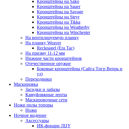
Кронштейны на Sako
Кронштейны на Sauer
Кронштейны на Savage
Кронштейны на Steyr
Кронштейны на Tikka
Кронштейны на Weatherby
Кронштейны на Winchester
На вентилируемую планку
На планку Weaver
Recknagel (Era Tac)
На призму 11-12 мм
Нижние части кронштейнов
Отечественное оружие
Боковые кронштейны (Сайга Тигр Вепрь и
тд)
Переходники
Маскировка
Засидки и лабазы
Камуфляжные ленты
Маскировочные сети
Ножи пилы топоры
Ножи
Ночное видение
Аксессуары
ИК-фонари ЛЦУ