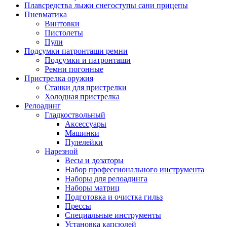
Плавсредства лыжи снегоступы сани прицепы
Пневматика
Винтовки
Пистолеты
Пули
Подсумки патронташи ремни
Подсумки и патронташи
Ремни погонные
Пристрелка оружия
Станки для пристрелки
Холодная пристрелка
Релоадинг
Гладкоствольный
Аксессуары
Машинки
Пулелейки
Нарезной
Весы и дозаторы
Набор профессионального инструмента
Наборы для релоадинга
Наборы матриц
Подготовка и очистка гильз
Прессы
Специальные инструменты
Установка капсюлей