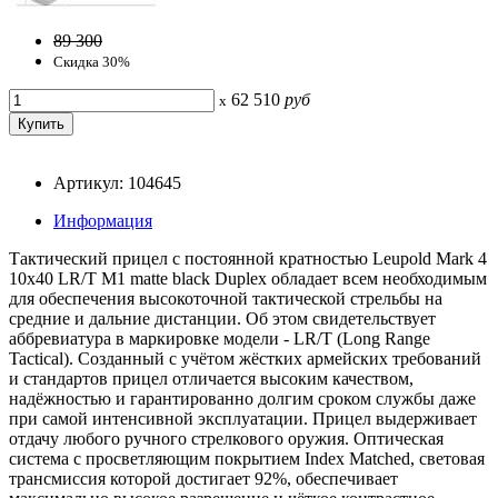
89 300
Скидка 30%
62 510
руб
x
Артикул: 104645
Информация
Тактический прицел с постоянной кратностью Leupold Mark 4
10x40 LR/T M1 matte black Duplex обладает всем необходимым
для обеспечения высокоточной тактической стрельбы на
средние и дальние дистанции. Об этом свидетельствует
аббревиатура в маркировке модели - LR/T (Long Range
Tactical). Созданный с учётом жёстких армейских требований
и стандартов прицел отличается высоким качеством,
надёжностью и гарантированно долгим сроком службы даже
при самой интенсивной эксплуатации. Прицел выдерживает
отдачу любого ручного стрелкового оружия. Оптическая
система с просветляющим покрытием Index Matched, световая
трансмиссия которой достигает 92%, обеспечивает