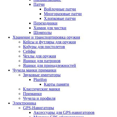
Патчи
Войлочные патчи
Многоразовые патчи
Хлопковые патчи
Переходники
Химия для чистки
Шомполы
Хранение и транспортировка оружия
Кейсы и футляры для оружия
Кобуры для пистолетов
Сейфы
Чехлы для оружия
Ящики для патронов
Ящики для принадлежностей
Чучела манки приманки
Звуковые имитаторы
Plurifon
Карты памяти
Классические манки
Приманки
Чучела и профиля
Электроника
GPS-Навигаторы
Аксессуары для GPS-навигаторов