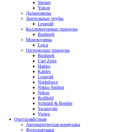
Steiner
Yukon
Дальномеры
Зрительные трубы
Leupold
Коллиматорные прицелы
Bushnell
Монокуляры
Leica
Оптические прицелы
Bushnell
Carl Zeiss
Hakko
Kahles
Leupold
Nightforce
Nikko Stirling
Nikon
Redfield
Schmidt & Bender
Swarovski
Vortex
Охотхозяйствам
Автоматическая кормушка
Фотоловушки