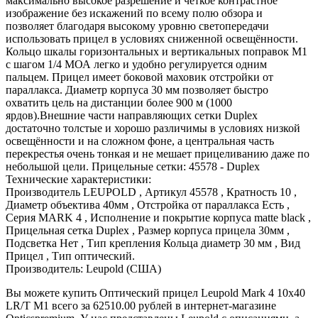
максимально высокое разрешение и чёткое контрастное
изображение без искажений по всему полю обзора и
позволяет благодаря высокому уровню светопередачи
использовать прицел в условиях сниженной освещённости.
Кольцо шкалы горизонтальных и вертикальных поправок М1
с шагом 1/4 МОА легко и удобно регулируется одним
пальцем. Прицел имеет боковой маховик отстройки от
параллакса. Диаметр корпуса 30 мм позволяет быстро
охватить цель на дистанции более 900 м (1000
ярдов).Внешние части направляющих сетки Duplex
достаточно толстые и хорошо различимы в условиях низкой
освещённости и на сложном фоне, а центральная часть
перекрестья очень тонкая и не мешает прицеливанию даже по
небольшой цели. Прицельные сетки: 45578 - Duplex
Технические характеристики:
Производитель LEUPOLD , Артикул 45578 , Кратность 10 ,
Диаметр объектива 40мм , Отстройка от параллакса Есть ,
Серия MARK 4 , Исполнение и покрытие корпуса matte black ,
Прицельная сетка Duplex , Размер корпуса прицела 30мм ,
Подсветка Нет , Тип крепления Кольца диаметр 30 мм , Вид
Прицел , Тип оптический.
Производитель: Leupold (США)
Вы можете купить Оптический прицел Leupold Mark 4 10x40
LR/T M1 всего за 62510.00 рублей в интернет-магазине