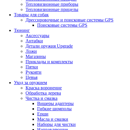
Тепловизионные приборы
Тепловизионные прицелы
Товары для собак
Дрессировочные и поисковые системы GPS
Поисковые системы GPS
Тюнинг
Аксессуары
Антабки
Детали оружия Upgrade
Ложи
Магазины
Приклады и комплекты
Пятки
Рукояти
Цевья
Уход за оружием
Краска воронение
Обработка дерева
Чистка и смазка
Вишеры адаптеры
Гибкие шомполы
Ерши
Масла и смазки
Наборы для чистки
Направляющие