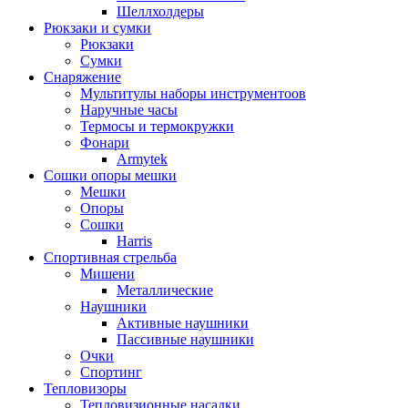
Шеллхолдеры
Рюкзаки и сумки
Рюкзаки
Сумки
Снаряжение
Мультитулы наборы инструментоов
Наручные часы
Термосы и термокружки
Фонари
Armytek
Сошки опоры мешки
Мешки
Опоры
Сошки
Harris
Спортивная стрельба
Мишени
Металлические
Наушники
Активные наушники
Пассивные наушники
Очки
Спортинг
Тепловизоры
Тепловизионные насадки