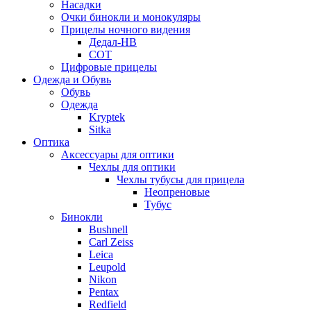
Насадки
Очки бинокли и монокуляры
Прицелы ночного видения
Дедал-НВ
СОТ
Цифровые прицелы
Одежда и Обувь
Обувь
Одежда
Kryptek
Sitka
Оптика
Аксессуары для оптики
Чехлы для оптики
Чехлы тубусы для прицела
Неопреновые
Тубус
Бинокли
Bushnell
Carl Zeiss
Leica
Leupold
Nikon
Pentax
Redfield