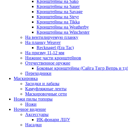
Кронштейны на Sako
Кронштейны на Sauer
Кронштейны на Savage
Кронштейны на Steyr
Кронштейны на Tikka
Кронштейны на Weatherby
Кронштейны на Winchester
На вентилируемую планку
На планку Weaver
Recknagel (Era Tac)
На призму 11-12 мм
Нижние части кронштейнов
Отечественное оружие
Боковые кронштейны (Сайга Тигр Вепрь и тд
Переходники
Маскировка
Засидки и лабазы
Камуфляжные ленты
Маскировочные сети
Ножи пилы топоры
Ножи
Ночное видение
Аксессуары
ИК-фонари ЛЦУ
Насадки