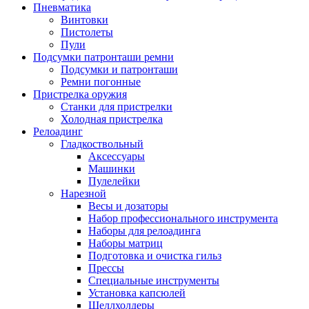
Пневматика
Винтовки
Пистолеты
Пули
Подсумки патронташи ремни
Подсумки и патронташи
Ремни погонные
Пристрелка оружия
Станки для пристрелки
Холодная пристрелка
Релоадинг
Гладкоствольный
Аксессуары
Машинки
Пулелейки
Нарезной
Весы и дозаторы
Набор профессионального инструмента
Наборы для релоадинга
Наборы матриц
Подготовка и очистка гильз
Прессы
Специальные инструменты
Установка капсюлей
Шеллхолдеры