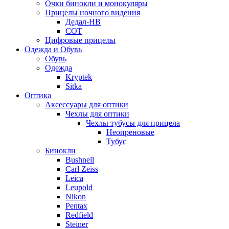
Очки бинокли и монокуляры
Прицелы ночного видения
Дедал-НВ
СОТ
Цифровые прицелы
Одежда и Обувь
Обувь
Одежда
Kryptek
Sitka
Оптика
Аксессуары для оптики
Чехлы для оптики
Чехлы тубусы для прицела
Неопреновые
Тубус
Бинокли
Bushnell
Carl Zeiss
Leica
Leupold
Nikon
Pentax
Redfield
Steiner