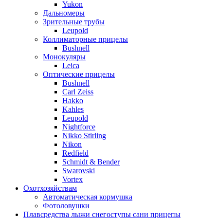
Yukon
Дальномеры
Зрительные трубы
Leupold
Коллиматорные прицелы
Bushnell
Монокуляры
Leica
Оптические прицелы
Bushnell
Carl Zeiss
Hakko
Kahles
Leupold
Nightforce
Nikko Stirling
Nikon
Redfield
Schmidt & Bender
Swarovski
Vortex
Охотхозяйствам
Автоматическая кормушка
Фотоловушки
Плавсредства лыжи снегоступы сани прицепы