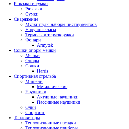
Рюкзаки и сумки
Рюкзаки
Сумки
Снаряжение
Мультитулы наборы инструментоов
Наручные часы
Термосы и термокружки
Фонари
Armytek
Сошки опоры мешки
Мешки
Опоры
Сошки
Harris
Спортивная стрельба
Мишени
Металлические
Наушники
Активные наушники
Пассивные наушники
Очки
Спортинг
Тепловизоры
Тепловизионные насадки
Тепловизионные приборы