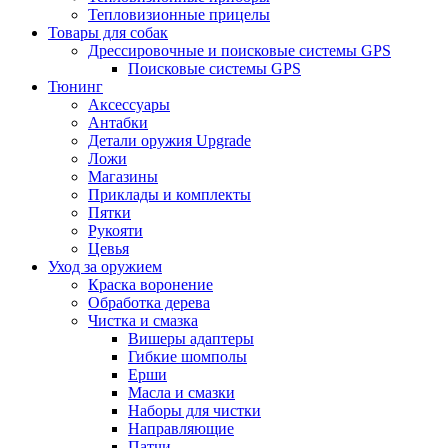
Тепловизионные прицелы
Товары для собак
Дрессировочные и поисковые системы GPS
Поисковые системы GPS
Тюнинг
Аксессуары
Антабки
Детали оружия Upgrade
Ложи
Магазины
Приклады и комплекты
Пятки
Рукояти
Цевья
Уход за оружием
Краска воронение
Обработка дерева
Чистка и смазка
Вишеры адаптеры
Гибкие шомполы
Ерши
Масла и смазки
Наборы для чистки
Направляющие
Патчи