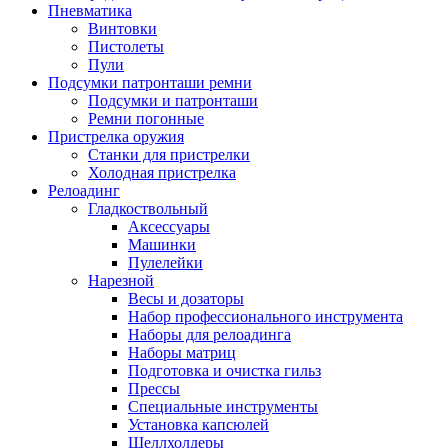
Пневматика
Винтовки
Пистолеты
Пули
Подсумки патронташи ремни
Подсумки и патронташи
Ремни погонные
Пристрелка оружия
Станки для пристрелки
Холодная пристрелка
Релоадинг
Гладкоствольный
Аксессуары
Машинки
Пулелейки
Нарезной
Весы и дозаторы
Набор профессионального инструмента
Наборы для релоадинга
Наборы матриц
Подготовка и очистка гильз
Прессы
Специальные инструменты
Установка капсюлей
Шеллхолдеры