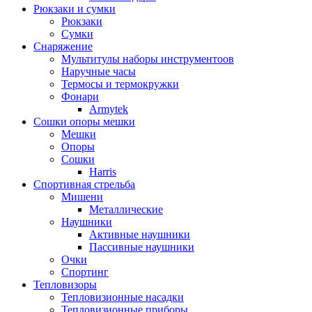
Рюкзаки и сумки
Рюкзаки
Сумки
Снаряжение
Мультитулы наборы инструментоов
Наручные часы
Термосы и термокружки
Фонари
Armytek
Сошки опоры мешки
Мешки
Опоры
Сошки
Harris
Спортивная стрельба
Мишени
Металлические
Наушники
Активные наушники
Пассивные наушники
Очки
Спортинг
Тепловизоры
Тепловизионные насадки
Тепловизионные приборы