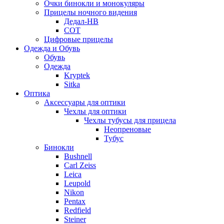
Очки бинокли и монокуляры
Прицелы ночного видения
Дедал-НВ
СОТ
Цифровые прицелы
Одежда и Обувь
Обувь
Одежда
Kryptek
Sitka
Оптика
Аксессуары для оптики
Чехлы для оптики
Чехлы тубусы для прицела
Неопреновые
Тубус
Бинокли
Bushnell
Carl Zeiss
Leica
Leupold
Nikon
Pentax
Redfield
Steiner