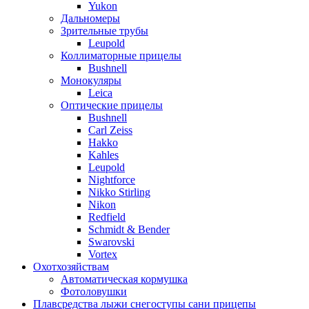
Yukon
Дальномеры
Зрительные трубы
Leupold
Коллиматорные прицелы
Bushnell
Монокуляры
Leica
Оптические прицелы
Bushnell
Carl Zeiss
Hakko
Kahles
Leupold
Nightforce
Nikko Stirling
Nikon
Redfield
Schmidt & Bender
Swarovski
Vortex
Охотхозяйствам
Автоматическая кормушка
Фотоловушки
Плавсредства лыжи снегоступы сани прицепы