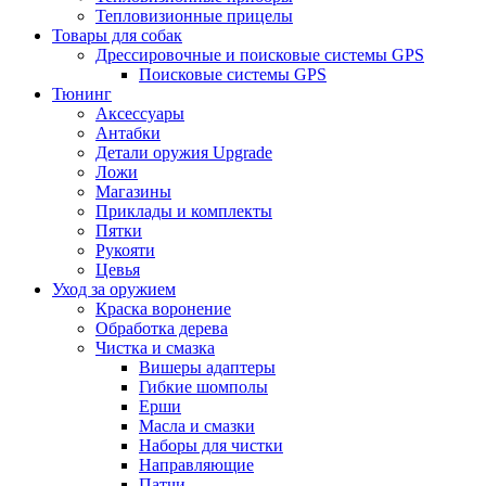
Тепловизионные прицелы
Товары для собак
Дрессировочные и поисковые системы GPS
Поисковые системы GPS
Тюнинг
Аксессуары
Антабки
Детали оружия Upgrade
Ложи
Магазины
Приклады и комплекты
Пятки
Рукояти
Цевья
Уход за оружием
Краска воронение
Обработка дерева
Чистка и смазка
Вишеры адаптеры
Гибкие шомполы
Ерши
Масла и смазки
Наборы для чистки
Направляющие
Патчи