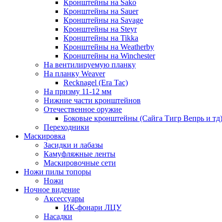
Кронштейны на Sako
Кронштейны на Sauer
Кронштейны на Savage
Кронштейны на Steyr
Кронштейны на Tikka
Кронштейны на Weatherby
Кронштейны на Winchester
На вентилируемую планку
На планку Weaver
Recknagel (Era Tac)
На призму 11-12 мм
Нижние части кронштейнов
Отечественное оружие
Боковые кронштейны (Сайга Тигр Вепрь и тд
Переходники
Маскировка
Засидки и лабазы
Камуфляжные ленты
Маскировочные сети
Ножи пилы топоры
Ножи
Ночное видение
Аксессуары
ИК-фонари ЛЦУ
Насадки