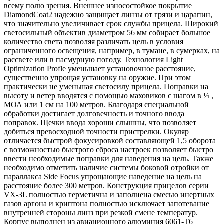
всему полю зрения. Внешнее износостойкое покрытие
DiamondCoat2 надежно защищает линзы от грязи и царапин,
что значительно увеличивает срок службы прицела. Широкий
светосильный объектив диаметром 56 мм собирает большое
количество света позволяя различать цель в условия
ограниченного освещения, например, в тумане, в сумерках, на
рассвете или в пасмурную погоду. Технология Light
Optimization Profle уменьшает установочное расстояние,
существенно упрощая установку на оружие. При этом
практически не уменьшая светосилу прицела. Поправки на
высоту и ветер вводятся с помощью маховиков с шагом в ¼ ,
МОА или 1 см на 100 метров. Благодаря специальной
обработки достигает долговечность и точного ввода
поправок. Щечки ввода хороши слышны, что позволяет
добиться превосходной точности пристрелки. Окуляр
отличается быстрой фокусировкой составляющей 1,5 оборота
с возможностью быстрого сброса настроек позволяет быстро
ввести необходимые поправки для наведения на цель. Также
необходимо отметить наличие системы боковой отройки от
параллакса Side Focus упрощающие наведение на цель на
расстояние более 300 метров. Конструкция прицелов серии
VX-3L полностью герметична и заполнена смесью инертных
газов аргона и криптона полностью исключает запотевание
внутренней стороны линз при резкой смене температур.
Корпус выполнен из авиационного алюминия 6061-T6