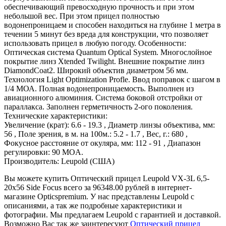
обеспечивающий превосходную прочность и при этом
небольшой вес. При этом прицел полностью
водонепроницаем и способен находиться на глубине 1 метра в
течении 5 минут без вреда для конструкции, что позволяет
использовать прицел в любую погоду. Особенности:
Оптическая система Quantum Optical System. Многослойное
покрытие линз Xtended Twilight. Внешние покрытие линз
DiamondCoat2. Широкий объектив диаметром 56 мм.
Технология Light Optimization Profle. Ввод поправок с шагом в
1/4 МОА. Полная водонепроницаемость. Выполнен из
авиационного алюминия. Система боковой отстройки от
параллакса. Заполнен герметичность 2-ого поколения.
Технические характеристики:
Увеличение (крат): 6.6 - 19.3 , Диаметр линзы объектива, мм:
56 , Поле зрения, в м. на 100м.: 5.2 - 1.7 , Вес, г.: 680 ,
Фокусное расстояние от окуляра, мм: 112 - 91 , Диапазон
регулировки: 90 MOA.
Производитель: Leupold (США)
Вы можете купить Оптический прицел Leupold VX-3L 6,5-
20x56 Side Focus всего за 96348.00 рублей в интернет-
магазине Opticspremium. У нас представлены Leupold с
описаниями, а так же подробные характеристики и
фотографии. Мы предлагаем Leupold с гарантией и доставкой.
Возможно Вас так же заинтересуют
Оптический прицел