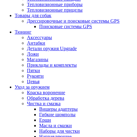
Тепловизионные приборы
Тепловизионные прицелы
Товары для собак
Дрессировочные и поисковые системы GPS
Поисковые системы GPS
Тюнинг
Аксессуары
Антабки
Детали оружия Upgrade
Ложи
Магазины
Приклады и комплекты
Пятки
Рукояти
Цевья
Уход за оружием
Краска воронение
Обработка дерева
Чистка и смазка
Вишеры адаптеры
Гибкие шомполы
Ерши
Масла и смазки
Наборы для чистки
Направляющие