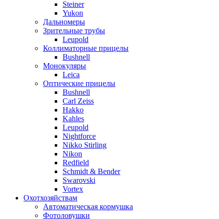
Steiner
Yukon
Дальномеры
Зрительные трубы
Leupold
Коллиматорные прицелы
Bushnell
Монокуляры
Leica
Оптические прицелы
Bushnell
Carl Zeiss
Hakko
Kahles
Leupold
Nightforce
Nikko Stirling
Nikon
Redfield
Schmidt & Bender
Swarovski
Vortex
Охотхозяйствам
Автоматическая кормушка
Фотоловушки