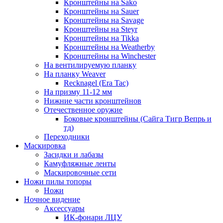
Кронштейны на Sako
Кронштейны на Sauer
Кронштейны на Savage
Кронштейны на Steyr
Кронштейны на Tikka
Кронштейны на Weatherby
Кронштейны на Winchester
На вентилируемую планку
На планку Weaver
Recknagel (Era Tac)
На призму 11-12 мм
Нижние части кронштейнов
Отечественное оружие
Боковые кронштейны (Сайга Тигр Вепрь и
тд)
Переходники
Маскировка
Засидки и лабазы
Камуфляжные ленты
Маскировочные сети
Ножи пилы топоры
Ножи
Ночное видение
Аксессуары
ИК-фонари ЛЦУ