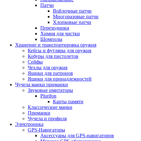
Патчи
Войлочные патчи
Многоразовые патчи
Хлопковые патчи
Переходники
Химия для чистки
Шомполы
Хранение и транспортировка оружия
Кейсы и футляры для оружия
Кобуры для пистолетов
Сейфы
Чехлы для оружия
Ящики для патронов
Ящики для принадлежностей
Чучела манки приманки
Звуковые имитаторы
Plurifon
Карты памяти
Классические манки
Приманки
Чучела и профиля
Электроника
GPS-Навигаторы
Аксессуары для GPS-навигаторов