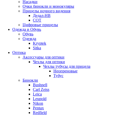
Насадки
Очки бинокли и монокуляры
Прицелы ночного видения
Дедал-НВ
СОТ
Цифровые прицелы
Одежда и Обувь
Обувь
Одежда
Kryptek
Sitka
Оптика
Аксессуары для оптики
Чехлы для оптики
Чехлы тубусы для прицела
Неопреновые
Тубус
Бинокли
Bushnell
Carl Zeiss
Leica
Leupold
Nikon
Pentax
Redfield