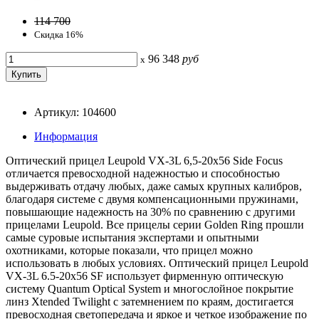
114 700
Скидка 16%
96 348
руб
x
Артикул: 104600
Информация
Оптический прицел Leupold VX-3L 6,5-20x56 Side Focus
отличается превосходной надежностью и способностью
выдерживать отдачу любых, даже самых крупных калибров,
благодаря системе с двумя компенсационными пружинами,
повышающие надежность на 30% по сравнению с другими
прицелами Leupold. Все прицелы серии Golden Ring прошли
самые суровые испытания экспертами и опытными
охотниками, которые показали, что прицел можно
использовать в любых условиях. Оптический прицел Leupold
VX-3L 6.5-20x56 SF использует фирменную оптическую
систему Quantum Optical System и многослойное покрытие
линз Xtended Twilight с затемнением по краям, достигается
превосходная светопередача и яркое и четкое изображение по