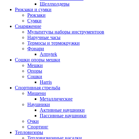
Шеллхолдеры
Рюкзаки и сумки
Рюкзаки
Сумки
Снаряжение
Мультитулы наборы инструментоов
Наручные часы
Термосы и термокружки
Фонари
Armytek
Сошки опоры мешки
Мешки
Опоры
Сошки
Harris
Спортивная стрельба
Мишени
Металлические
Наушники
Активные наушники
Пассивные наушники
Очки
Спортинг
Тепловизоры
Тепловизионные насадки