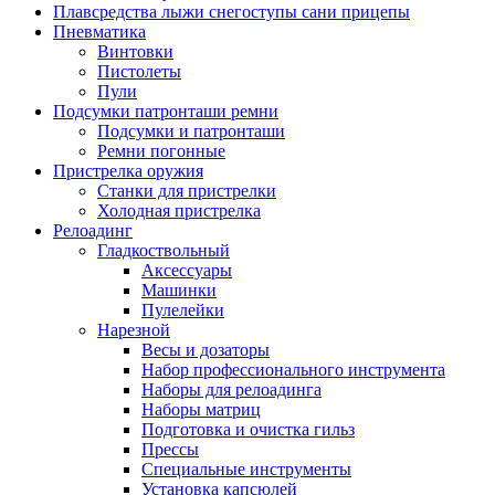
Плавсредства лыжи снегоступы сани прицепы
Пневматика
Винтовки
Пистолеты
Пули
Подсумки патронташи ремни
Подсумки и патронташи
Ремни погонные
Пристрелка оружия
Станки для пристрелки
Холодная пристрелка
Релоадинг
Гладкоствольный
Аксессуары
Машинки
Пулелейки
Нарезной
Весы и дозаторы
Набор профессионального инструмента
Наборы для релоадинга
Наборы матриц
Подготовка и очистка гильз
Прессы
Специальные инструменты
Установка капсюлей