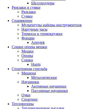
Шеллхолдеры
Рюкзаки и сумки
Рюкзаки
Сумки
Снаряжение
Мультитулы наборы инструментоов
Наручные часы
Термосы и термокружки
Фонари
Armytek
Сошки опоры мешки
Мешки
Опоры
Сошки
Harris
Спортивная стрельба
Мишени
Металлические
Наушники
Активные наушники
Пассивные наушники
Очки
Спортинг
Тепловизоры
Тепловизионные насадки