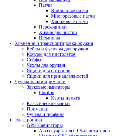
Патчи
Войлочные патчи
Многоразовые патчи
Хлопковые патчи
Переходники
Химия для чистки
Шомполы
Хранение и транспортировка оружия
Кейсы и футляры для оружия
Кобуры для пистолетов
Сейфы
Чехлы для оружия
Ящики для патронов
Ящики для принадлежностей
Чучела манки приманки
Звуковые имитаторы
Plurifon
Карты памяти
Классические манки
Приманки
Чучела и профиля
Электроника
GPS-Навигаторы
Аксессуары для GPS-навигаторов