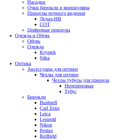
Насадки
Очки бинокли и монокуляры
Прицелы ночного видения
Дедал-НВ
СОТ
Цифровые прицелы
Одежда и Обувь
Обувь
Одежда
Kryptek
Sitka
Оптика
Аксессуары для оптики
Чехлы для оптики
Чехлы тубусы для прицела
Неопреновые
Тубус
Бинокли
Bushnell
Carl Zeiss
Leica
Leupold
Nikon
Pentax
Redfield