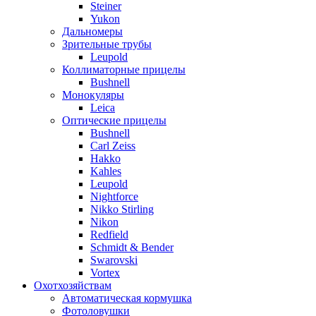
Steiner
Yukon
Дальномеры
Зрительные трубы
Leupold
Коллиматорные прицелы
Bushnell
Монокуляры
Leica
Оптические прицелы
Bushnell
Carl Zeiss
Hakko
Kahles
Leupold
Nightforce
Nikko Stirling
Nikon
Redfield
Schmidt & Bender
Swarovski
Vortex
Охотхозяйствам
Автоматическая кормушка
Фотоловушки