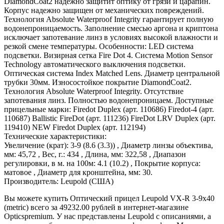
DiamondCoat2 надежно защитит оптику от грязи и царапин.
Корпус надежно защищен от механических повреждений.
Технология Absolute Waterproof Integrity гарантирует полную
водонепроницаемость. Заполнение смесью аргона и криптона
исключает запотевание линз в условиях высокой влажности и
резкой смене температуры. Особенности: LED система
подсветки. Визирная сетка Fire Dot 4. Система Motion Sensor
Technology автоматического выключения подсветки.
Оптическая система Index Matched Lens. Диаметр центральной
трубки 30мм. Износостойкое покрытие DiamondCoat2.
Технология Absolute Waterproof Integrity. Отсутствие
запотевания линз. Полностью водонепроницаем. Доступные
прицельные марки: Firedot Duplex (арт. 110686) Firedot-4 (арт.
110687) Ballistic FireDot (арт. 111236) FireDot LRV Duplex (арт.
119410) NEW Firedot Duplex (арт. 112194)
Технические характеристики:
Увеличение (крат): 3-9 (8.6 (3.3)) , Диаметр линзы объектива,
мм: 45,72 , Вес, г.: 434 , Длина, мм: 322,58 , Диапазон
регулировки, в м. на 100м: 4.1 (10.2) , Покрытие корпуса:
матовое , Диаметр для кронштейна, мм: 30.
Производитель: Leupold (США)
Вы можете купить Оптический прицел Leupold VX-R 3-9x40
(metric) всего за 49232.00 рублей в интернет-магазине
Opticspremium. У нас представлены Leupold с описаниями, а