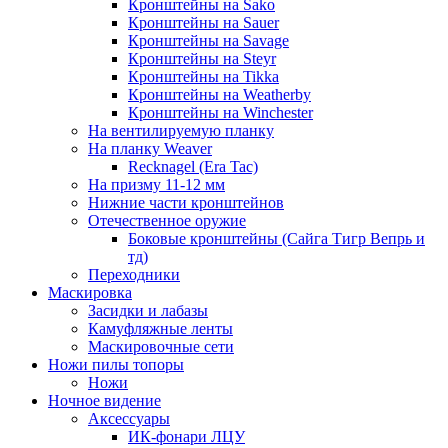
Кронштейны на Sako
Кронштейны на Sauer
Кронштейны на Savage
Кронштейны на Steyr
Кронштейны на Tikka
Кронштейны на Weatherby
Кронштейны на Winchester
На вентилируемую планку
На планку Weaver
Recknagel (Era Tac)
На призму 11-12 мм
Нижние части кронштейнов
Отечественное оружие
Боковые кронштейны (Сайга Тигр Вепрь и
тд)
Переходники
Маскировка
Засидки и лабазы
Камуфляжные ленты
Маскировочные сети
Ножи пилы топоры
Ножи
Ночное видение
Аксессуары
ИК-фонари ЛЦУ