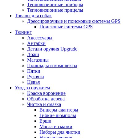
Тепловизионные приборы
Тепловизионные прицелы
Товары для собак
Дрессировочные и поисковые системы GPS
Поисковые системы GPS
Тюнинг
Аксессуары
Антабки
Детали оружия Upgrade
Ложи
Магазины
Приклады и комплекты
Пятки
Рукояти
Цевья
Уход за оружием
Краска воронение
Обработка дерева
Чистка и смазка
Вишеры адаптеры
Гибкие шомполы
Ерши
Масла и смазки
Наборы для чистки
Направляющие