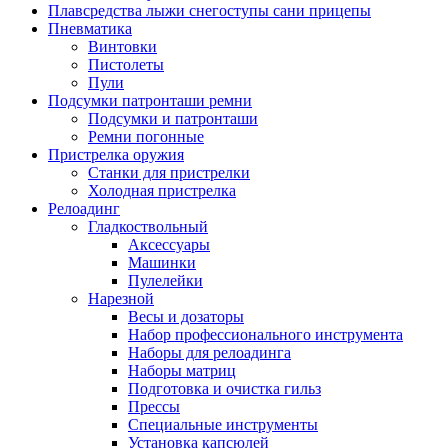
Плавсредства лыжи снегоступы сани прицепы
Пневматика
Винтовки
Пистолеты
Пули
Подсумки патронташи ремни
Подсумки и патронташи
Ремни погонные
Пристрелка оружия
Станки для пристрелки
Холодная пристрелка
Релоадинг
Гладкоствольный
Аксессуары
Машинки
Пулелейки
Нарезной
Весы и дозаторы
Набор профессионального инструмента
Наборы для релоадинга
Наборы матриц
Подготовка и очистка гильз
Прессы
Специальные инструменты
Установка капсюлей